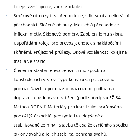
koleje, vzestupnice, zborcení koleje
Směrové oblouky bez přechodnice, s lineární a nelineární
přechodnicí. Složené oblouky. Mezilehlá přechodnice.
Inflexní motiv. Sklonové poměry. Zaoblení lomu sklonu.
Uspořádání koleje pro provoz jednotek s naklápěcími
skříněmi. Průjezdné průřezy. Osové vzdálenosti kolejí na
trati a ve stanici.
Členění a stavba tělesa železničního spodku a
konstrukčních vrstev. Typy konstrukcí pražcového
podloží. Návrh a posouzení pražcového podloží na
dopravní a nedopravní zatížení (podle předpisu SŽ S4,
Metoda DORNII) Materiály pro konstrukci pražcového
podloží (štěrkodrtě, geosyntetika, zlepšené a
stabilizované zeminy). Stavba tělesa železničního spodku
(sklony svahů a jejich stabilita, ochrana svahů.