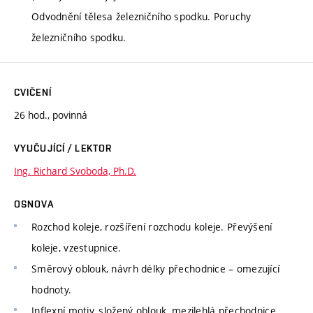
Odvodnění tělesa železničního spodku. Poruchy
železničního spodku.
CVIČENÍ
26 hod., povinná
VYUČUJÍCÍ / LEKTOR
Ing. Richard Svoboda, Ph.D.
OSNOVA
Rozchod koleje, rozšíření rozchodu koleje. Převýšení
koleje, vzestupnice.
Směrový oblouk, návrh délky přechodnice – omezující
hodnoty.
Inflexní motiv, složený oblouk, mezilehlá přechodnice