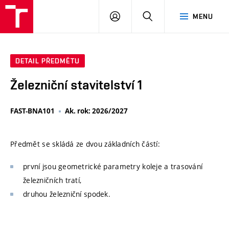
VUT
PŘIHLÁSIT
HLEDAT
MENU
SE
DETAIL PŘEDMĚTU
Železniční stavitelství 1
FAST-BNA101
Ak. rok: 2026/2027
Předmět se skládá ze dvou základních částí:
první jsou geometrické parametry koleje a trasování
železničních tratí,
druhou železniční spodek.