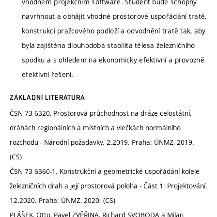
vhodném projekčním software. Student bude schopný
navrhnout a obhájit vhodné prostorové uspořádání tratě,
konstrukci pražcového podloží a odvodnění tratě tak, aby
byla zajištěna dlouhodobá stabilita tělesa železničního
spodku a s ohledem na ekonomicky efektivní a provozně
efektivní řešení.
ZÁKLADNÍ LITERATURA
ČSN 73 6320, Prostorová průchodnost na dráze celostátní,
dráhách regionálních a místních a vlečkách normálního
rozchodu - Národní požadavky. 2.2019. Praha: ÚNMZ, 2019.
(CS)
ČSN 73 6360-1. Konstrukční a geometrické uspořádání koleje
železničních drah a její prostorová poloha - Část 1: Projektování.
12.2020. Praha: ÚNMZ, 2020. (CS)
PLÁŠEK, Otto, Pavel ZVĚŘINA, Richard SVOBODA a Milan