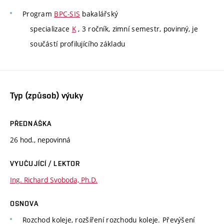
Program
BPC-SIS
bakalářský
specializace
K
, 3 ročník, zimní semestr, povinný, je
součástí profilujícího základu
Typ (způsob) výuky
PŘEDNÁŠKA
26 hod., nepovinná
VYUČUJÍCÍ / LEKTOR
Ing. Richard Svoboda, Ph.D.
OSNOVA
Rozchod koleje, rozšíření rozchodu koleje. Převýšení