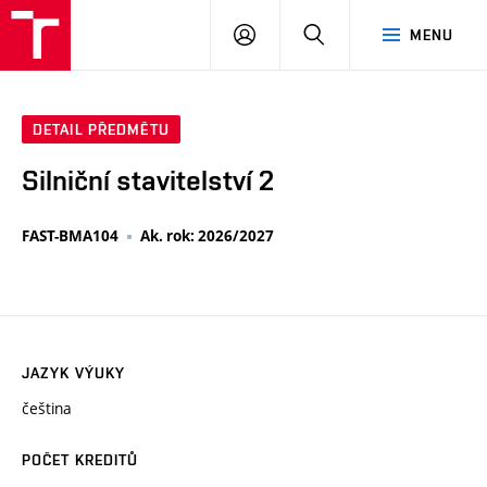
VUT
PŘIHLÁSIT
HLEDAT
MENU
SE
DETAIL PŘEDMĚTU
Silniční stavitelství 2
FAST-BMA104
Ak. rok: 2026/2027
JAZYK VÝUKY
čeština
POČET KREDITŮ