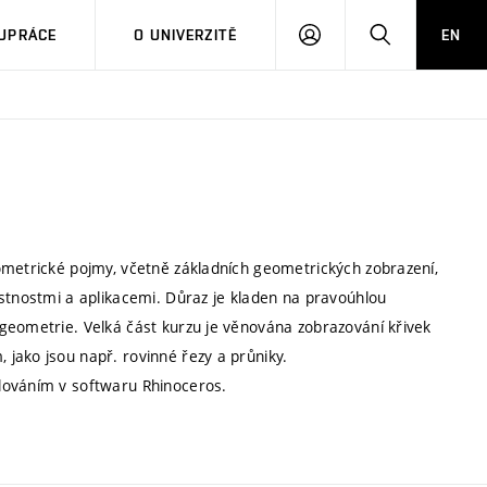
PŘIHLÁSIT
HLEDAT
UPRÁCE
O UNIVERZITĚ
EN
SE
ometrické pojmy, včetně základních geometrických zobrazení,
astnostmi a aplikacemi. Důraz je kladen na pravoúhlou
geometrie. Velká část kurzu je věnována zobrazování křivek
jako jsou např. rovinné řezy a průniky.
lováním v softwaru Rhinoceros.