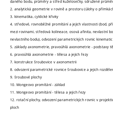
daného bodu, průměry a střed kuželosečky, sdružené průmě
2. analytická geometrie v rovině a prostoru (úlohy o přímkách
3. kinematika, cyklické křivky
4. středové, rovnoběžné promítání a jejich vlastnosti (bod, p
mezi rovinami, středová kolineace, osová afinita, nevlastní 
nevlastního bodu), odvození parametrických rovnic kinematick
5. základy axonometrie, pravoúhlá axonometrie - podstavy tě
6. pravoúhlá axonometrie - tělesa a jejich řezy
7. konstrukce šroubovice v axonometrii
8. odvození parametrické rovnice šroubovice a jejich rozděle
9. šroubové plochy
10. Mongeovo promítání - základ
11. Mongeovo promítání - tělesa a jejich řezy
12. rotační plochy, odvození parametrických rovnic v projekti
ploch