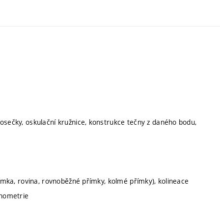
osečky, oskulační kružnice, konstrukce tečny z daného bodu,
římka, rovina, rovnoběžné přímky, kolmé přímky), kolineace
onometrie