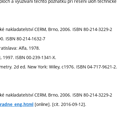
 ploch a využívání těchto poznatků při řešení úloh technické
ické nakladatelství CERM, Brno, 2006. ISBN 80-214-3229-2
00. ISBN 80-214-1632-7
atislava: Alfa, 1978.
J, 1997. ISBN 00-239-1341-X.
metry. 2d ed. New York: Wiley, c1976. ISBN 04-717-9621-2.
ické nakladatelství CERM, Brno, 2006. ISBN 80-214-3229-2
[online]. [cit. 2016-09-12].
radne_eng.html