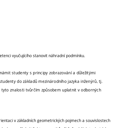
petenci vyučujícího stanovit náhradní podmínku.
námit studenty s principy zobrazování a důležitými
studenty do základů mezinárodního jazyka inženýrů, tj.
e tyto znalosti tvůrčím způsobem uplatnit v odborných
ientaci v základních geometrických pojmech a souvislostech