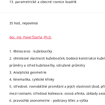
13. parametrické a obecné rovnice kvadrik
35 hod., nepovinná
doc. Ing. Pavel Štarha, Ph.D.
1. Rhinoceros - kuželosečky
2. ohniskové vlastnosti kuželoseček, bodová konstrukce kužel
průměry a střed kuželosečky, sdružené průměry
3. Analytická geometrie
4. kinematika, cyklické křivky
5. středové, rovnoběžné promítání a jejich vlastnosti (bod, p
mezi rovinami, středová kolineace, osová afinita, základy ax
6. pravoúhlá axonometrie - podstavy těles a výška