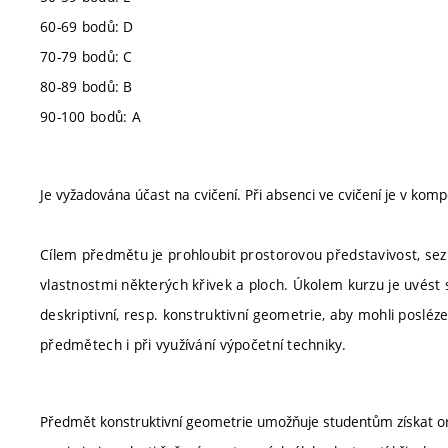
60-69 bodů: D
70-79 bodů: C
80-89 bodů: B
90-100 bodů: A
Je vyžadována účast na cvičení. Při absenci ve cvičení je v kom
Cílem předmětu je prohloubit prostorovou představivost, sez
vlastnostmi některých křivek a ploch. Úkolem kurzu je uvést 
deskriptivní, resp. konstruktivní geometrie, aby mohli posléz
předmětech i při využívání výpočetní techniky.
Předmět konstruktivní geometrie umožňuje studentům získat or