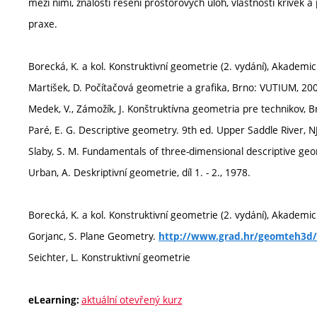
mezi nimi, znalosti řešení prostorových úloh, vlastností křivek a
praxe.
Borecká, K. a kol. Konstruktivní geometrie (2. vydání), Akadem
Martišek, D. Počítačová geometrie a grafika, Brno: VUTIUM, 20
Medek, V., Zámožík, J. Konštruktívna geometria pre technikov, Br
Paré, E. G. Descriptive geometry. 9th ed. Upper Saddle River, N
Slaby, S. M. Fundamentals of three-dimensional descriptive geo
Urban, A. Deskriptivní geometrie, díl 1. - 2., 1978.
Borecká, K. a kol. Konstruktivní geometrie (2. vydání), Akadem
Gorjanc, S. Plane Geometry.
http://www.grad.hr/geomteh3d/
Seichter, L. Konstruktivní geometrie
aktuální otevřený kurz
eLearning: