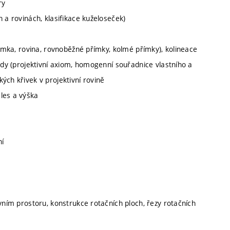
ry
 a rovinách, klasifikace kuželoseček)
římka, rovina, rovnoběžné přímky, kolmé přímky), kolineace
body (projektivní axiom, homogenní souřadnice vlastního a
ých křivek v projektivní rovině
les a výška
ní
vním prostoru, konstrukce rotačních ploch, řezy rotačních