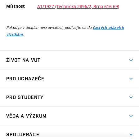
Místnost
A1/1927 (Technická 2896/2, Brno 616 69)
Pokud je v údajích nesrovnalost, podívejte se do
častých otázek k
.
vizitkám
ŽIVOT NA VUT
Atmosféra VUT
PRO UCHAZEČE
Prostory školy
Proč na VUT
Koleje
PRO STUDENTY
Studijní programy
Stravování
Předměty
Studijní předpisy
Studium a stáže v zahraničí
Stipendia
Dny otevřených dveří
VĚDA A VÝZKUM
Sport na VUT
(externí
Studijní programy
Poplatky za studium
Uznání zahraničního vzdělání
Knihovny
Aktivity pro juniory
Studentský život
odkaz)
Věda a výzkum na VUT
Harmonogram akademického roku
Zpracování osobních údajů studentů
Sociální bezpečí
SPOLUPRÁCE
Celoživotní vzdělávání
Brno