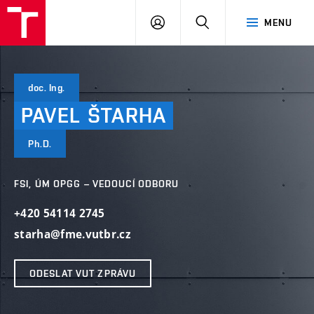
VUT
PŘIHLÁSIT
HLEDAT
MENU
SE
doc. Ing.
PAVEL
ŠTARHA
Ph.D.
FSI, ÚM OPGG – VEDOUCÍ ODBORU
+420 54114 2745
starha@fme.vutbr.cz
ODESLAT VUT ZPRÁVU