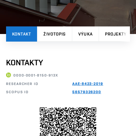
KONTAKT
ŽIVOTOPIS
VÝUKA
PROJEKTY
KONTAKTY
0000-0001-8150-913X
RESEARCHER ID
AAE-8423-2019
SCOPUS ID
56579326200