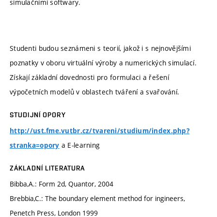
simulačními softwary.
Studenti budou seznámeni s teorií, jakož i s nejnovějšími
poznatky v oboru virtuální výroby a numerických simulací.
Získají základní dovednosti pro formulaci a řešení
výpočetních modelů v oblastech tváření a svařování.
STUDIJNÍ OPORY
http://ust.fme.vutbr.cz/tvareni/studium/index.php?
a E-learning
stranka=opory
ZÁKLADNÍ LITERATURA
Bibba,A.: Form 2d, Quantor, 2004
Brebbia,C.: The boundary element method for ingineers,
Penetch Press, London 1999