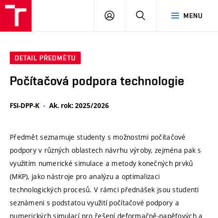
VUT
PŘIHLÁSIT
HLEDAT
MENU
SE
DETAIL PŘEDMĚTU
Počítačová podpora technologie
FSI-DPP-K
Ak. rok: 2025/2026
Předmět seznamuje studenty s možnostmi počítačové
podpory v různých oblastech návrhu výroby, zejména pak s
využitím numerické simulace a metody konečných prvků
(MKP), jako nástroje pro analýzu a optimalizaci
technologických procesů. V rámci přednášek jsou studenti
seznámeni s podstatou využití počítačové podpory a
numerických simulací pro řešení deformačně-napěťových a