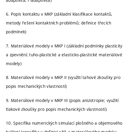
adaptivita; r-adaptivita)
6. Popis kontaktu v MKP (základní klasifikace kontaktů,
metody řešení kontaktních problémů; definice třecích
podmínek)
7. Materiálové modely v MKP I (základní podmínky plasticity
a zpevnění; tuho-plastické a elasticko-plastické materiálové
modely)
8. Materiálové modely v MKP II (využití tahové zkoušky pro
popis mechanických vlastností)
9. Materiálové modely v MKP III (popis anizotropie; využití
tlakové zkoušky pro popis mechanických vlastností)
10. Specifika numerických simulací plošného a objemového
tváření (specifika v definici sítě a materiálového modelu;