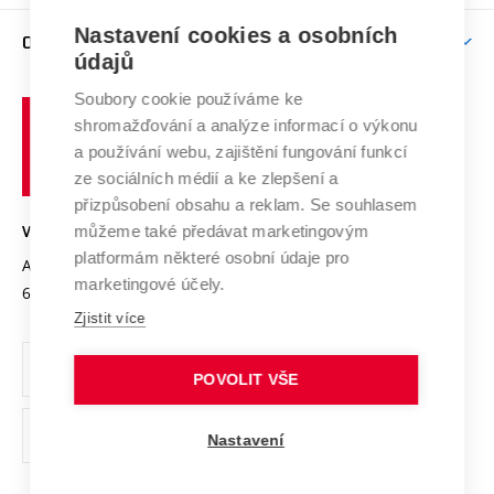
Závěrečné práce
Studium bez bariér
Zpracování osobních údajů uchazečů o studium
Firemní spolupráce
Mezinárodní vědecká rada
Nastavení cookies a osobních
O UNIVERZITĚ
Doktorské studium
Podpora podnikání
E-přihláška
údajů
Zahraniční spolupráce
Systém zajišťování kvality výzkumu
Profil univerzity
Spolupráce se školami
Soubory cookie používáme ke
Vysoké
Výzkumné infrastruktury
shromažďování a analýze informací o výkonu
Udržitelná univerzita
učení
Služby univerzity
Transfer znalostí
a používání webu, zajištění fungování funkcí
technické
Podnikavá univerzita / ContriBUTe
Mezinárodní dohody
ze sociálních médií a ke zlepšení a
Open Science
v
Bezpečná univerzita
přizpůsobení obsahu a reklam. Se souhlasem
Univerzitní sítě
Brně
Projekty
můžeme také předávat marketingovým
VYSOKÉ UČENÍ TECHNICKÉ V BRNĚ
Vyznamenání
platformám některé osobní údaje pro
Projekty ze strukturálních fondů
Antonínská 548/1
www.vut.cz
marketingové účely.
Organizační struktura
602 00 Brno
vut@vutbr.cz
Specifický výzkum
Zjistit více
Úřední deska
Ochrana osobních údajů
POVOLIT VŠE
(externí
Pracovní příležitosti
Nastavení
odkaz)
Podpora a rozvoj zaměstnanců a studujících