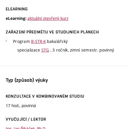
ELEARNING
aktuální otevřený kurz
eLearning:
ZAŘAZENÍ PŘEDMĚTU VE STUDIJNÍCH PLÁNECH
Program
B-STR-K
bakalářský
specializace
STG
, 3 ročník, zimní semestr, povinný
Typ (způsob) výuky
KONZULTACE V KOMBINOVANÉM STUDIU
17 hod., povinná
VYUČUJÍCÍ / LEKTOR
Ing. Jan Řiháček, Ph.D.