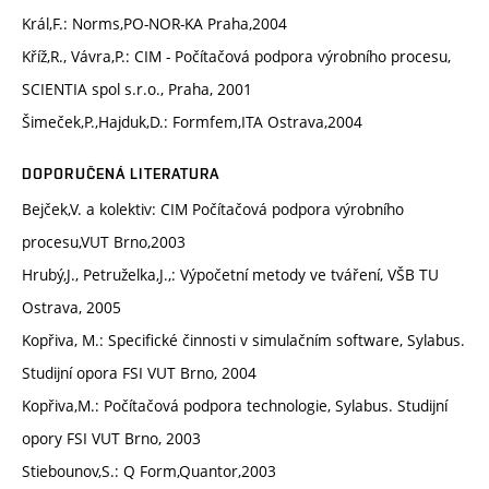
Král,F.: Norms,PO-NOR-KA Praha,2004
Kříž,R., Vávra,P.: CIM - Počítačová podpora výrobního procesu,
SCIENTIA spol s.r.o., Praha, 2001
Šimeček,P.,Hajduk,D.: Formfem,ITA Ostrava,2004
DOPORUČENÁ LITERATURA
Bejček,V. a kolektiv: CIM Počítačová podpora výrobního
procesu,VUT Brno,2003
Hrubý,J., Petruželka,J.,: Výpočetní metody ve tváření, VŠB TU
Ostrava, 2005
Kopřiva, M.: Specifické činnosti v simulačním software, Sylabus.
Studijní opora FSI VUT Brno, 2004
Kopřiva,M.: Počítačová podpora technologie, Sylabus. Studijní
opory FSI VUT Brno, 2003
Stiebounov,S.: Q Form,Quantor,2003