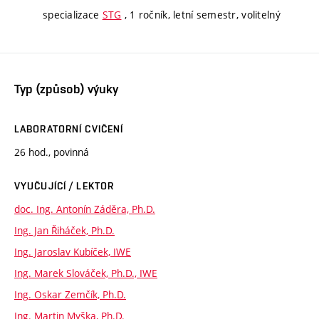
specializace
STG
, 1 ročník, letní semestr, volitelný
Typ (způsob) výuky
LABORATORNÍ CVIČENÍ
26 hod., povinná
VYUČUJÍCÍ / LEKTOR
doc. Ing. Antonín Záděra, Ph.D.
Ing. Jan Řiháček, Ph.D.
Ing. Jaroslav Kubíček, IWE
Ing. Marek Slováček, Ph.D., IWE
Ing. Oskar Zemčík, Ph.D.
Ing. Martin Myška, Ph.D.