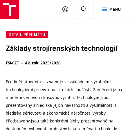
VUT
PŘIHLÁSIT
HLEDAT
MENU
SE
DETAIL PŘEDMĚTU
Základy strojírenských technologií
FSI-0ZT
Ak. rok: 2025/2026
Předmět studenta seznamuje se základními výrobními
technologiemi pro výrobu strojních součástí. Zaměření je na
moderní sériovou i kusovou výrobu. Technologie jsou
prezentovány z hlediska jejich návazností a využitelnosti z
hlediska sériovosti a ekonomické náročnosti výroby.
Představeny jsou také konkrétní úlohy prezentované na
dostupném vybavení. probírány jsou zejména technologie