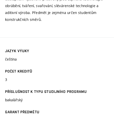
obrábění, tváření, svařování, slévárenské technologie a
aditivní výroba. Předmět je zejména určen studentům
konstrukčních směrů.
JAZYK VÝUKY
čeština
POČET KREDITŮ
3
PŘÍSLUŠNOST K TYPU STUDIJNÍHO PROGRAMU
bakalářský
GARANT PŘEDMĚTU