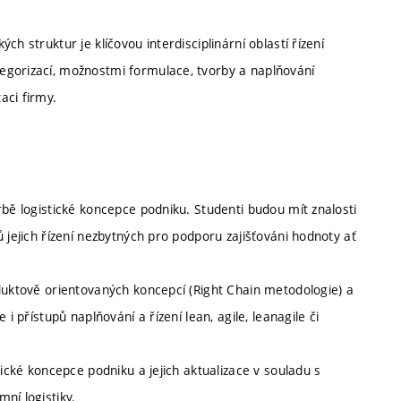
h struktur je klíčovou interdisciplinární oblastí řízení
egorizací, možnostmi formulace, tvorby a naplňování
aci firmy.
rbě logistické koncepce podniku. Studenti budou mít znalosti
 jejich řízení nezbytných pro podporu zajišťováni hodnoty ať
oduktově orientovaných koncepcí (Right Chain metodologie) a
i přístupů naplňování a řízení lean, agile, leanagile či
tické koncepce podniku a jejich aktualizace v souladu s
ní logistiky.