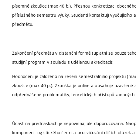
písemné zkoušce (max 40 b.). Přesnou konkretizaci obecného 
příslušného semestru výuky. Studenti kontaktují vyučujícíh
předmětu.
Zakončení předmětu v distanční formě (uplatní se pouze tehdy
studijní program v souladu s udělenou akreditací):
Hodnocení je založeno na řešení semestrálního projektu (max
zkoušce (max 40 p.). Zkouška je online a obsahuje uzavřené a
odpřednášené problematiky, teoretických přístupů zadaných t
Účast na přednáškách je nepovinná, ale doporučovaná. Naopak
komponent logistického řízení a procvičování dílčích otázek a