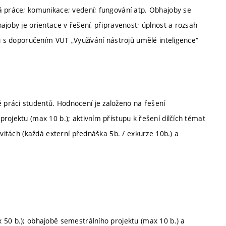
á práce; komunikace; vedení; fungování atp. Obhajoby se
ajoby je orientace v řešení, připravenost; úplnost a rozsah
du s doporučením VUT „Využívání nástrojů umělé inteligence“
práci studentů. Hodnocení je založeno na řešení
rojektu (max 10 b.); aktivním přístupu k řešení dílčích témat
ivitách (každá externí přednáška 5b. / exkurze 10b.) a
 50 b.); obhajobě semestrálního projektu (max 10 b.) a