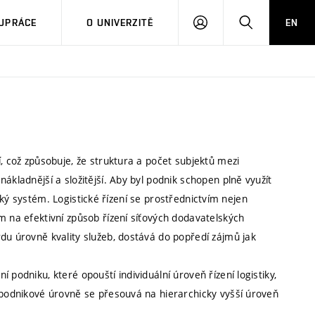
PŘIHLÁSIT
HLEDAT
UPRÁCE
O UNIVERZITĚ
EN
SE
, což způsobuje, že struktura a počet subjektů mezi
ákladnější a složitější. Aby byl podnik schopen plně využít
stický systém. Logistické řízení se prostřednictvím nejen
m na efektivní způsob řízení síťových dodavatelských
du úrovně kvality služeb, dostává do popředí zájmů jak
podniku, které opouští individuální úroveň řízení logistiky,
z podnikové úrovně se přesouvá na hierarchicky vyšší úroveň