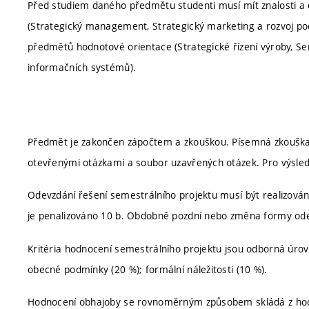
Před studiem daného předmětu studenti musí mít znalosti a 
(Strategický management, Strategický marketing a rozvoj pod
předmětů hodnotové orientace (Strategické řízení výroby, 
informačních systémů).
Předmět je zakončen zápočtem a zkouškou. Písemná zkouška 
otevřenými otázkami a soubor uzavřených otázek. Pro výsledn
Odevzdání řešení semestrálního projektu musí být realizová
je penalizováno 10 b. Obdobně pozdní nebo změna formy odevz
Kritéria hodnocení semestrálního projektu jsou odborná úrove
obecné podmínky (20 %); formální náležitosti (10 %).
Hodnocení obhajoby se rovnoměrným způsobem skládá z hodn