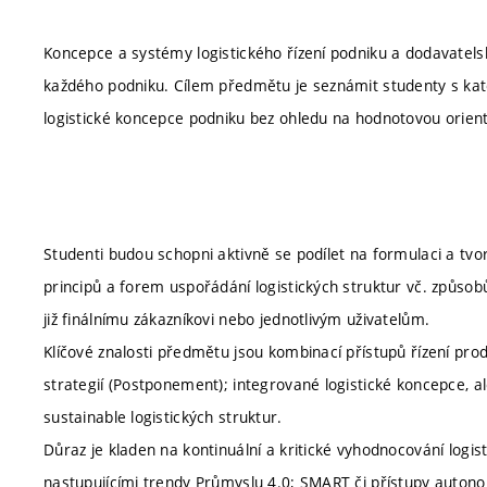
Koncepce a systémy logistického řízení podniku a dodavatelskýc
každého podniku. Cílem předmětu je seznámit studenty s kat
logistické koncepce podniku bez ohledu na hodnotovou orient
Studenti budou schopni aktivně se podílet na formulaci a tvo
principů a forem uspořádání logistických struktur vč. způsobů
již finálnímu zákazníkovi nebo jednotlivým uživatelům.
Klíčové znalosti předmětu jsou kombinací přístupů řízení pr
strategií (Postponement); integrované logistické koncepce, ale 
sustainable logistických struktur.
Důraz je kladen na kontinuální a kritické vyhodnocování logis
nastupujícími trendy Průmyslu 4.0; SMART či přístupy autonom