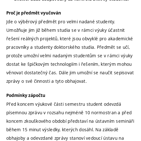
Proč je předmět vyučován
Jde o výběrový předmět pro velmi nadané studenty.
Umožňuje jim již během studia se v rámci výuky účastnit
řešení reálných projektů, které jsou obvyklé pro akademické
pracovníky a studenty doktorského studia. Předmět se učí,
protože umožní velmi nadaným studentům se v rámci výuky
dostat ke špičkovým technologiím i řešením, kterým mohou
věnovat dostatečný čas. Dále jim umožní se naučit sepisovat
zprávy o své činnosti a tyto obhajovat.
Podmínky zápočtu
Před koncem výukové části semestru student odevzdá
písemnou zprávu v rozsahu nejméně 10 normostran a před
koncem zkouškového období představí na ústavním semináři
během 15 minut výsledky, kterých dosáhl. Na základě
obhajoby a odevzdané zprávy stanoví vedoucí ústavu na