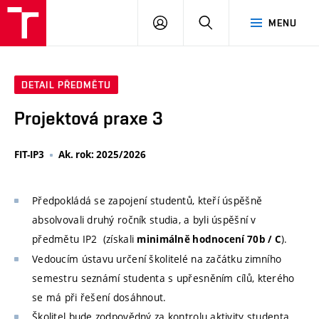
VUT
PŘIHLÁSIT
HLEDAT
MENU
SE
DETAIL PŘEDMĚTU
Projektová praxe 3
FIT-IP3
Ak. rok: 2025/2026
Předpokládá se zapojení studentů, kteří úspěšně
absolvovali druhý ročník studia, a byli úspěšní v
předmětu IP2 (získali
).
minimálně hodnocení 70b / C
Vedoucím ústavu určení školitelé na začátku zimního
semestru seznámí studenta s upřesněním cílů, kterého
se má při řešení dosáhnout.
Školitel bude zodpovědný za kontrolu aktivity studenta.