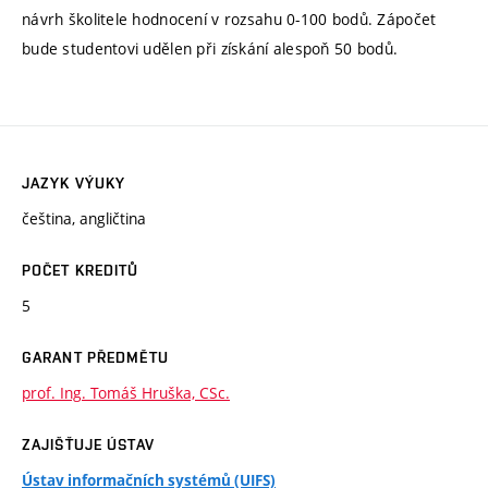
návrh školitele hodnocení v rozsahu 0-100 bodů. Zápočet
bude studentovi udělen při získání alespoň 50 bodů.
JAZYK VÝUKY
čeština, angličtina
POČET KREDITŮ
5
GARANT PŘEDMĚTU
prof. Ing. Tomáš Hruška, CSc.
ZAJIŠŤUJE ÚSTAV
Ústav informačních systémů (UIFS)