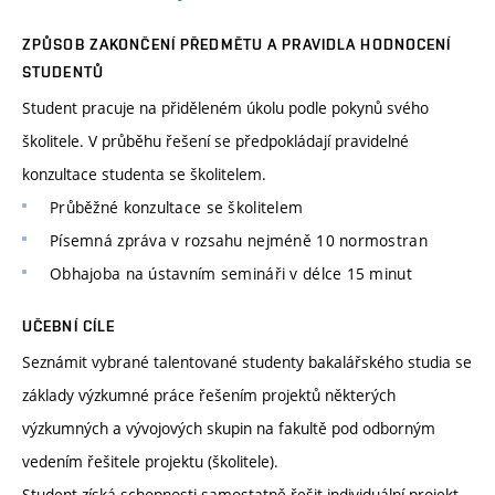
ZPŮSOB ZAKONČENÍ PŘEDMĚTU A PRAVIDLA HODNOCENÍ
STUDENTŮ
Student pracuje na přiděleném úkolu podle pokynů svého
školitele. V průběhu řešení se předpokládají pravidelné
konzultace studenta se školitelem.
Průběžné konzultace se školitelem
Písemná zpráva v rozsahu nejméně 10 normostran
Obhajoba na ústavním semináři v délce 15 minut
UČEBNÍ CÍLE
Seznámit vybrané talentované studenty bakalářského studia se
základy výzkumné práce řešením projektů některých
výzkumných a vývojových skupin na fakultě pod odborným
vedením řešitele projektu (školitele).
Student získá schopnosti samostatně řešit individuální projekt