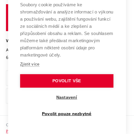
Profil univerzity
Spolupráce se školami
Soubory cookie používáme ke
Vysoké
Výzkumné infrastruktury
shromažďování a analýze informací o výkonu
Udržitelná univerzita
učení
Služby univerzity
Transfer znalostí
a používání webu, zajištění fungování funkcí
technické
Podnikavá univerzita / ContriBUTe
Mezinárodní dohody
ze sociálních médií a ke zlepšení a
Open Science
v
Bezpečná univerzita
přizpůsobení obsahu a reklam. Se souhlasem
Univerzitní sítě
Brně
Projekty
můžeme také předávat marketingovým
VYSOKÉ UČENÍ TECHNICKÉ V BRNĚ
Vyznamenání
platformám některé osobní údaje pro
Projekty ze strukturálních fondů
Antonínská 548/1
www.vut.cz
marketingové účely.
Organizační struktura
602 00 Brno
vut@vutbr.cz
Specifický výzkum
Zjistit více
Úřední deska
Ochrana osobních údajů
POVOLIT VŠE
(externí
Pracovní příležitosti
Nastavení
odkaz)
Podpora a rozvoj zaměstnanců a studujících
Povolit pouze nezbytné
Rovné příležitosti
Copyright © 2026 VUT
Sociální bezpečí
Prohlášení o přístupnosti