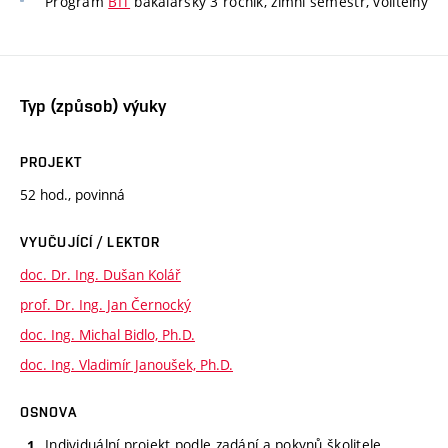
Program
BIT
bakalářský 3 ročník, zimní semestr, volitelný
Typ (způsob) výuky
PROJEKT
52 hod., povinná
VYUČUJÍCÍ / LEKTOR
doc. Dr. Ing. Dušan Kolář
prof. Dr. Ing. Jan Černocký
doc. Ing. Michal Bidlo, Ph.D.
doc. Ing. Vladimír Janoušek, Ph.D.
OSNOVA
Individuální projekt podle zadání a pokynů školitele.