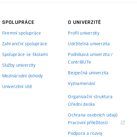
SPOLUPRÁCE
O UNIVERZITĚ
Firemní spolupráce
Profil univerzity
Zahraniční spolupráce
Udržitelná univerzita
Spolupráce se školami
Podnikavá univerzita /
ContriBUTe
Služby univerzity
Bezpečná univerzita
Mezinárodní dohody
Vyznamenání
Univerzitní sítě
Organizační struktura
Úřední deska
Ochrana osobních údajů
(externí
Pracovní příležitosti
odkaz)
Podpora a rozvoj