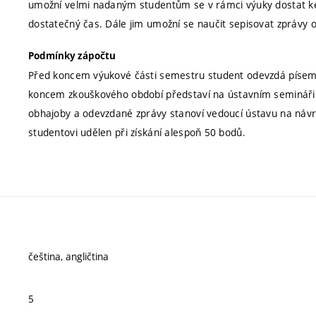
umožní velmi nadaným studentům se v rámci výuky dostat k
dostatečný čas. Dále jim umožní se naučit sepisovat zprávy o 
Podmínky zápočtu
Před koncem výukové části semestru student odevzdá píse
koncem zkouškového období představí na ústavním semináři 
obhajoby a odevzdané zprávy stanoví vedoucí ústavu na návr
studentovi udělen při získání alespoň 50 bodů.
čeština, angličtina
5