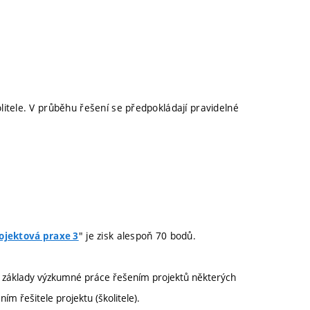
itele. V průběhu řešení se předpokládají pravidelné
" je zisk alespoň 70 bodů.
rojektová praxe 3
e základy výzkumné práce řešením projektů některých
 řešitele projektu (školitele).