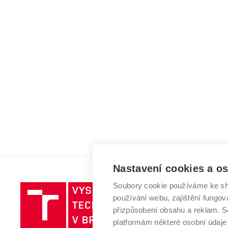
Nastavení cookies a o
Soubory cookie používáme ke sh
Vysoké
používání webu, zajištění fungová
učení
přizpůsobení obsahu a reklam.
technické
platformám některé osobní údaje
v