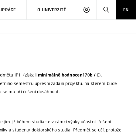
PŘIHLÁSIT
HLEDAT
UPRÁCE
O UNIVERZITĚ
EN
SE
edmětu IP1 (získali
).
minimálně hodnocení 70b / C
letního semestru upřesní zadání projektu, na kterém bude
ého se má při řešení dosáhnout.
jim již během studia se v rámci výuky účastnit řešení
níky a studenty doktorského studia. Předmět se učí, protože