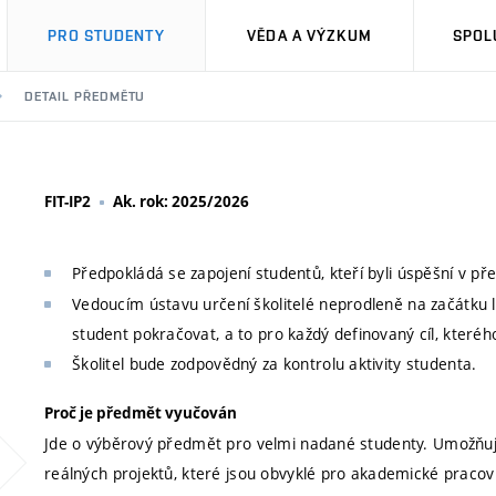
PRO STUDENTY
VĚDA A VÝZKUM
SPOL
DETAIL PŘEDMĚTU
FIT-IP2
Ak. rok: 2025/2026
Předpokládá se zapojení studentů, kteří byli úspěšní v př
Vedoucím ústavu určení školitelé neprodleně na začátku 
student pokračovat, a to pro každý definovaný cíl, kter
Školitel bude zodpovědný za kontrolu aktivity studenta.
Proč je předmět vyučován
Jde o výběrový předmět pro velmi nadané studenty. Umožňuje 
reálných projektů, které jsou obvyklé pro akademické pracov