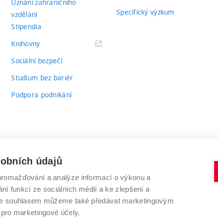
Uznání zahraničního
Specifický výzkum
vzdělání
Stipendia
(externí
Knihovny
odkaz)
Sociální bezpečí
Studium bez bariér
Podpora podnikání
sobních údajů
romažďování a analýze informací o výkonu a
VYSOKÉ UČENÍ TECHNICKÉ V BRNĚ
ní funkcí ze sociálních médií a ke zlepšení a
Antonínská 548/1
www.vut.cz
 Se souhlasem můžeme také předávat marketingovým
602 00 Brno
vut@vutbr.cz
 pro marketingové účely.