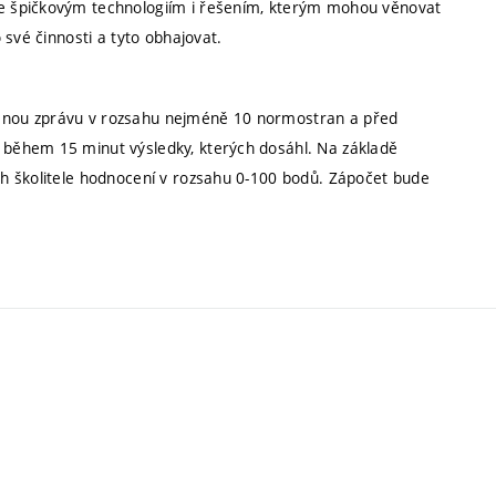
e špičkovým technologiím i řešením, kterým mohou věnovat
své činnosti a tyto obhajovat.
mnou zprávu v rozsahu nejméně 10 normostran a před
během 15 minut výsledky, kterých dosáhl. Na základě
h školitele hodnocení v rozsahu 0-100 bodů. Zápočet bude