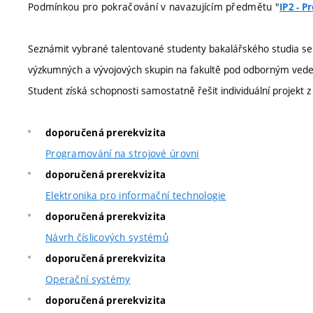
Podmínkou pro pokračování v navazujícím předmětu "
IP2 - P
Seznámit vybrané talentované studenty bakalářského studia s
výzkumných a vývojových skupin na fakultě pod odborným vedením
Student získá schopnosti samostatně řešit individuální projekt z
doporučená prerekvizita
Programování na strojové úrovni
doporučená prerekvizita
Elektronika pro informační technologie
doporučená prerekvizita
Návrh číslicových systémů
doporučená prerekvizita
Operační systémy
doporučená prerekvizita