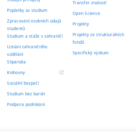
Transfer znalostí
Poplatky za studium
Open Science
Zpracování osobních údajů
Projekty
studentů
Projekty ze strukturálních
Studium a stáže v zahraničí
fondů
Uznání zahraničního
Specifický výzkum
vzdělání
Stipendia
(externí
Knihovny
odkaz)
Sociální bezpečí
Studium bez bariér
Podpora podnikání