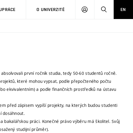
PŘIHLÁSIT
HLEDAT
UPRÁCE
O UNIVERZITĚ
EN
SE
absolvovali první ročník studia, tedy 50-60 studentů ročně.
ojektů, které mohou vypsat, podle přepočteného počtu
bo ekvivalentním) a podle finančních prostředků na ústavu
em před zápisem vypíší projekty, na kterých budou studenti
ní dosáhnout.
a bakalářskou práci. Konečné právo výběru má školitel. Svůj
osažený studijní průměr).