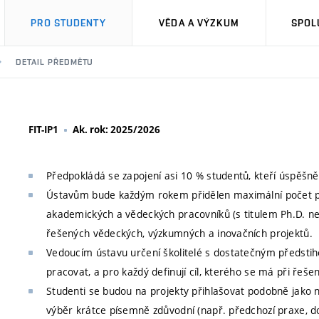
PRO STUDENTY
VĚDA A VÝZKUM
SPOL
DETAIL PŘEDMĚTU
FIT-IP1
Ak. rok: 2025/2026
Předpokládá se zapojení asi 10 % studentů, kteří úspěšně 
Ústavům bude každým rokem přidělen maximální počet pr
akademických a vědeckých pracovníků (s titulem Ph.D. ne
řešených vědeckých, výzkumných a inovačních projektů.
Vedoucím ústavu určení školitelé s dostatečným předstih
pracovat, a pro každý definují cíl, kterého se má při řeše
Studenti se budou na projekty přihlašovat podobně jako n
výběr krátce písemně zdůvodní (např. předchozí praxe, d