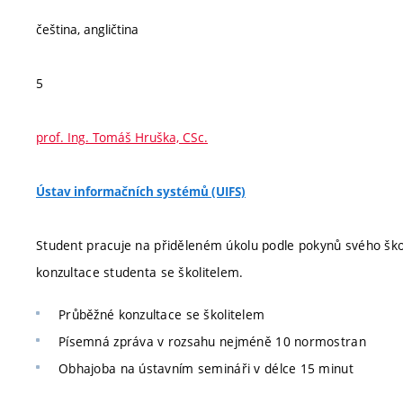
čeština, angličtina
5
prof. Ing. Tomáš Hruška, CSc.
Ústav informačních systémů (UIFS)
Student pracuje na přiděleném úkolu podle pokynů svého škol
konzultace studenta se školitelem.
Průběžné konzultace se školitelem
Písemná zpráva v rozsahu nejméně 10 normostran
Obhajoba na ústavním semináři v délce 15 minut