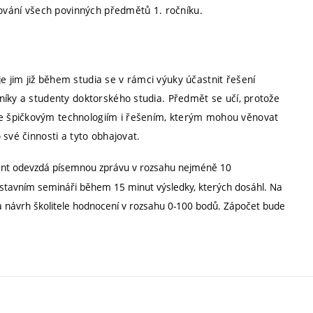
ování všech povinných předmětů 1. ročníku.
jim již během studia se v rámci výuky účastnit řešení
níky a studenty doktorského studia. Předmět se učí, protože
e špičkovým technologiím i řešením, kterým mohou věnovat
své činnosti a tyto obhajovat.
nt odevzdá písemnou zprávu v rozsahu nejméně 10
tavním semináři během 15 minut výsledky, kterých dosáhl. Na
 návrh školitele hodnocení v rozsahu 0-100 bodů. Zápočet bude