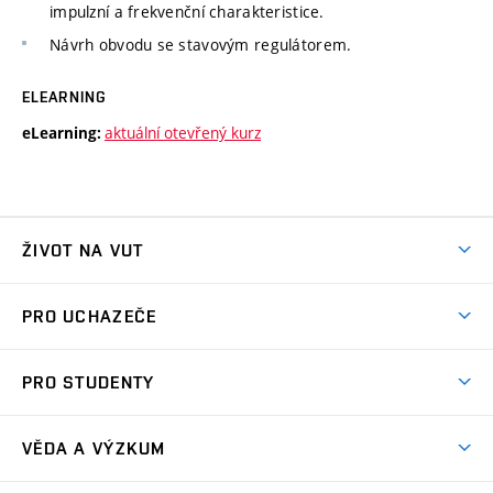
impulzní a frekvenční charakteristice.
Návrh obvodu se stavovým regulátorem.
ELEARNING
aktuální otevřený kurz
eLearning:
ŽIVOT NA VUT
Atmosféra VUT
PRO UCHAZEČE
Prostory školy
Proč na VUT
Koleje
PRO STUDENTY
Studijní programy
Stravování
Předměty
Studijní předpisy
Studium a stáže v zahraničí
Stipendia
Dny otevřených dveří
VĚDA A VÝZKUM
Sport na VUT
(externí
Studijní programy
Poplatky za studium
Uznání zahraničního vzdělání
Knihovny
Aktivity pro juniory
Studentský život