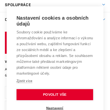
odkaz)
Věda a výzkum na VUT
Harmonogram akademického roku
Zpracování osobních údajů studentů
Sociální bezpečí
SPOLUPRÁCE
Celoživotní vzdělávání
Brno
Podpora excelence
Závěrečné práce
Studium bez bariér
Zpracování osobních údajů uchazečů o studium
Firemní spolupráce
Mezinárodní vědecká rada
Nastavení cookies a osobních
O UNIVERZITĚ
Doktorské studium
Podpora podnikání
E-přihláška
údajů
Zahraniční spolupráce
Systém zajišťování kvality výzkumu
Profil univerzity
Spolupráce se školami
Soubory cookie používáme ke
Vysoké
Výzkumné infrastruktury
shromažďování a analýze informací o výkonu
Udržitelná univerzita
učení
Služby univerzity
Transfer znalostí
a používání webu, zajištění fungování funkcí
technické
Podnikavá univerzita / ContriBUTe
Mezinárodní dohody
ze sociálních médií a ke zlepšení a
Open Science
v
Bezpečná univerzita
přizpůsobení obsahu a reklam. Se souhlasem
Univerzitní sítě
Brně
Projekty
můžeme také předávat marketingovým
VYSOKÉ UČENÍ TECHNICKÉ V BRNĚ
Vyznamenání
platformám některé osobní údaje pro
Projekty ze strukturálních fondů
Antonínská 548/1
www.vut.cz
marketingové účely.
Organizační struktura
602 00 Brno
vut@vutbr.cz
Specifický výzkum
Zjistit více
Úřední deska
Ochrana osobních údajů
POVOLIT VŠE
(externí
Pracovní příležitosti
Nastavení