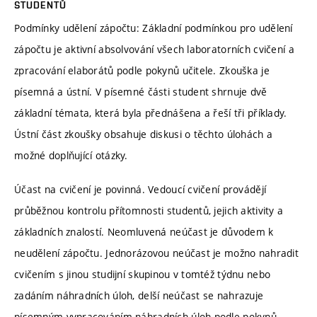
STUDENTŮ
Podmínky udělení zápočtu: Základní podmínkou pro udělení
zápočtu je aktivní absolvování všech laboratorních cvičení a
zpracování elaborátů podle pokynů učitele. Zkouška je
písemná a ústní. V písemné části student shrnuje dvě
základní témata, která byla přednášena a řeší tři příklady.
Ústní část zkoušky obsahuje diskusi o těchto úlohách a
možné doplňující otázky.
Účast na cvičení je povinná. Vedoucí cvičení provádějí
průběžnou kontrolu přítomnosti studentů, jejich aktivity a
základních znalostí. Neomluvená neúčast je důvodem k
neudělení zápočtu. Jednorázovou neúčast je možno nahradit
cvičením s jinou studijní skupinou v tomtéž týdnu nebo
zadáním náhradních úloh, delší neúčast se nahrazuje
písemným vypracováním náhradních úloh podle pokynů