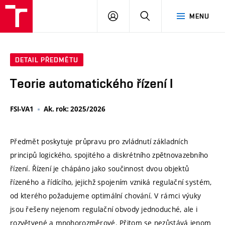
VUT
PŘIHLÁSIT
HLEDAT
MENU
SE
DETAIL PŘEDMĚTU
Teorie automatického řízení I
FSI-VA1
Ak. rok: 2025/2026
Předmět poskytuje průpravu pro zvládnutí základních
principů logického, spojitého a diskrétního zpětnovazebního
řízení. Řízení je chápáno jako součinnost dvou objektů
řízeného a řídícího, jejichž spojením vzniká regulační systém,
od kterého požadujeme optimální chování. V rámci výuky
jsou řešeny nejenom regulační obvody jednoduché, ale i
rozvětvené a mnohorozměrové. Přitom se nezůstává jenom