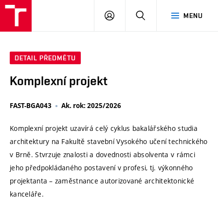
VUT
PŘIHLÁSIT
HLEDAT
MENU
SE
DETAIL PŘEDMĚTU
Komplexní projekt
FAST-BGA043
Ak. rok: 2025/2026
Komplexní projekt uzavírá celý cyklus bakalářského studia
architektury na Fakultě stavební Vysokého učení technického
v Brně. Stvrzuje znalosti a dovednosti absolventa v rámci
jeho předpokládaného postavení v profesi, tj. výkonného
projektanta – zaměstnance autorizované architektonické
kanceláře.