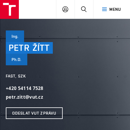
VUT
PŘIHLÁSIT
HLEDAT
MENU
SE
Ing.
PETR
ŽÍTT
Ph.D.
FAST, SZK
+420 54114 7528
petr.zitt@vut.cz
ODESLAT VUT ZPRÁVU