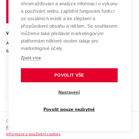
shromažďování a analýze informací o výkonu
Udržitelná univerzita
učení
Služby univerzity
Transfer znalostí
a používání webu, zajištění fungování funkcí
technické
Podnikavá univerzita / ContriBUTe
Mezinárodní dohody
ze sociálních médií a ke zlepšení a
Open Science
v
Bezpečná univerzita
přizpůsobení obsahu a reklam. Se souhlasem
Univerzitní sítě
Brně
Projekty
můžeme také předávat marketingovým
VYSOKÉ UČENÍ TECHNICKÉ V BRNĚ
Vyznamenání
platformám některé osobní údaje pro
Projekty ze strukturálních fondů
Antonínská 548/1
www.vut.cz
marketingové účely.
Organizační struktura
602 00 Brno
vut@vutbr.cz
Specifický výzkum
Zjistit více
Úřední deska
Ochrana osobních údajů
POVOLIT VŠE
(externí
Pracovní příležitosti
Nastavení
odkaz)
Podpora a rozvoj zaměstnanců a studujících
Povolit pouze nezbytné
Rovné příležitosti
Copyright © 2026 VUT
Sociální bezpečí
Prohlášení o přístupnosti
HR Award
Informace o používání cookies