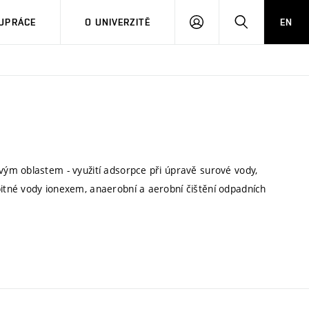
PŘIHLÁSIT
HLEDAT
UPRÁCE
O UNIVERZITĚ
EN
SE
ým oblastem - využití adsorpce při úpravě surové vody,
tné vody ionexem, anaerobní a aerobní čištění odpadních