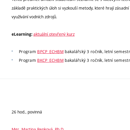
základě praktických úloh si vyzkouší metody, které hrají zásadní 
využívání vodních zdrojů.
aktuální otevřený kurz
eLearning:
Program
BPCP_ECHBM
bakalářský 3 ročník, letní semestr
Program
BKCP_ECHBM
bakalářský 3 ročník, letní semestr
26 hod., povinná
Mgr. Martina Repková, Ph.D.