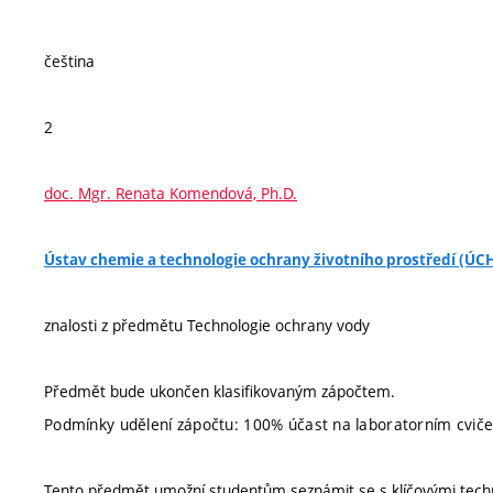
čeština
2
doc. Mgr. Renata Komendová, Ph.D.
Ústav chemie a technologie ochrany životního prostředí (Ú
znalosti z předmětu Technologie ochrany vody
Předmět bude ukončen klasifikovaným zápočtem.
Podmínky udělení zápočtu: 100% účast na laboratorním cvičen
Tento předmět umožní studentům seznámit se s klíčovými technol