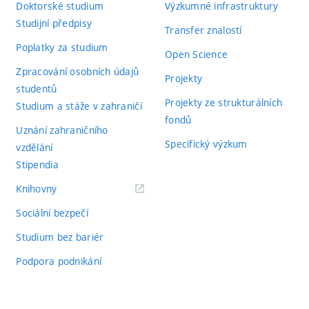
Doktorské studium
Výzkumné infrastruktury
Studijní předpisy
Transfer znalostí
Poplatky za studium
Open Science
Zpracování osobních údajů
Projekty
studentů
Projekty ze strukturálních
Studium a stáže v zahraničí
fondů
Uznání zahraničního
Specifický výzkum
vzdělání
Stipendia
(externí
Knihovny
odkaz)
Sociální bezpečí
Studium bez bariér
Podpora podnikání