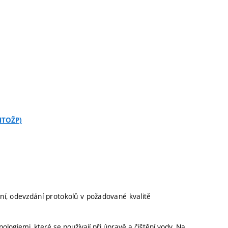
CHTOŽP)
í, odevzdání protokolů v požadované kvalitě
ogiemi, které se používají při úpravě a čištění vody. Na