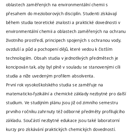
oblastech zaměřených na environmentální chemii s
přesahem do mezioborových disciplín. Studenti získávají
během studia teoretické znalosti a praktické dovednosti v
environmentální chemii a oblastech zaměřených na ochranu
životního prostředí, principech spojených s ochranou vody,
ovzduší a půd a pochopení dějů, které vedou k čistším
technologiím. Obsah studia v jednotlivých předmětech je
koncipován tak, aby byl plně v souladu se stanovenými cíli
studia a níže uvedeným profilem absolventa.
První rok vysokoškolského studia se zaměřuje na
matematicko-fyzikální a chemické základy nezbytné pro další
studium. Ve studijním plánu jsou již od zimního semestru
prvního ročníku zahrnuty též odborné předměty profilujícího
základu. Součástí nezbytné edukace jsou také laboratorní
kurzy pro získávání praktických chemických dovedností.