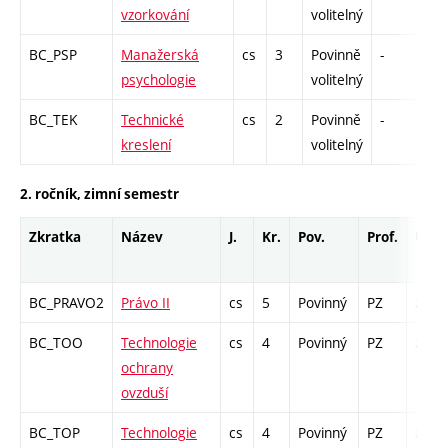
vzorkování
volitelný
BC_PSP
Manažerská
cs
3
Povinně
-
kl
psychologie
volitelný
BC_TEK
Technické
cs
2
Povinně
-
kl
kreslení
volitelný
2. ročník, zimní semestr
Zkratka
Název
J.
Kr.
Pov.
Prof.
Uk.
BC_PRAVO2
Právo II
cs
5
Povinný
PZ
zk
BC_TOO
Technologie
cs
4
Povinný
PZ
zk
ochrany
ovzduší
BC_TOP
Technologie
cs
4
Povinný
PZ
zk