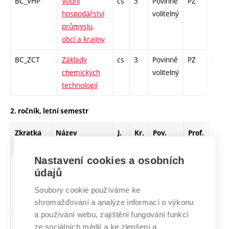
BC_VHP
Vodní
cs
3
Povinně
PZ
zk
hospodářství
volitelný
průmyslu,
obcí a krajiny
BC_ZCT
Základy
cs
3
Povinně
PZ
zk
chemických
volitelný
technologií
2. ročník, letní semestr
Zkratka
Název
J.
Kr.
Pov.
Prof.
Uk.
Nastavení cookies a osobních
BC_ACE
Analytická
cs
4
Povinný
PZ
kl
údajů
chemie v
Soubory cookie používáme ke
environmentální
shromažďování a analýze informací o výkonu
praxi
a používání webu, zajištění fungování funkcí
BC_EB1
Environmentální
cs
6
Povinný
PZ
zá,zk
ze sociálních médií a ke zlepšení a