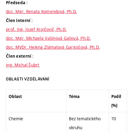
:
Předseda
doc. Mgr. Renata Komendová, Ph.D.
:
Člen interní
prof. Ing. Jozef Krajčovič, Ph.D.
doc. Mgr. Michaela Vašinová Galiová, Ph.D.
doc. MVDr. Helena Zlámalová Gargošová, Ph.D.
:
Člen externí
Ing. Michal Šubrt
OBLASTI VZDĚLÁVÁNÍ
Oblast
Téma
Podíl
[%]
Chemie
Bez tematického
70
okruhu