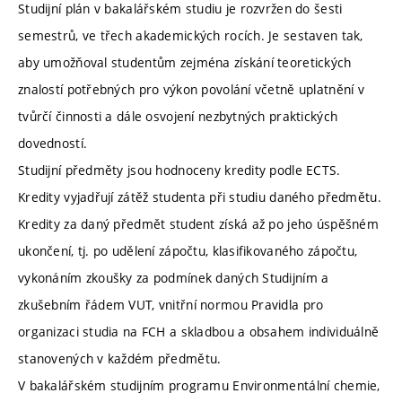
Studijní plán v bakalářském studiu je rozvržen do šesti
semestrů, ve třech akademických rocích. Je sestaven tak,
aby umožňoval studentům zejména získání teoretických
znalostí potřebných pro výkon povolání včetně uplatnění v
tvůrčí činnosti a dále osvojení nezbytných praktických
dovedností.
Studijní předměty jsou hodnoceny kredity podle ECTS.
Kredity vyjadřují zátěž studenta při studiu daného předmětu.
Kredity za daný předmět student získá až po jeho úspěšném
ukončení, tj. po udělení zápočtu, klasifikovaného zápočtu,
vykonáním zkoušky za podmínek daných Studijním a
zkušebním řádem VUT, vnitřní normou Pravidla pro
organizaci studia na FCH a skladbou a obsahem individuálně
stanovených v každém předmětu.
V bakalářském studijním programu Environmentální chemie,