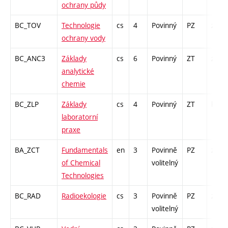
ochrany půdy
BC_TOV
Technologie
cs
4
Povinný
PZ
zk
ochrany vody
BC_ANC3
Základy
cs
6
Povinný
ZT
zá,zk
analytické
chemie
BC_ZLP
Základy
cs
4
Povinný
ZT
kl
laboratorní
praxe
BA_ZCT
Fundamentals
en
3
Povinně
PZ
zk
of Chemical
volitelný
Technologies
BC_RAD
Radioekologie
cs
3
Povinně
PZ
zk
volitelný