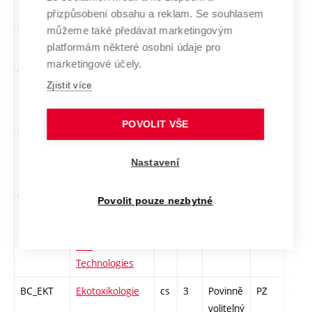
bezpečnost I
přizpůsobení obsahu a reklam. Se souhlasem
můžeme také předávat marketingovým
BC_ECH2
Environmentální
cs
4
Povinný
PZ
zk
platformám některé osobní údaje pro
chemie II
marketingové účely.
BC_CHEL
Chemická a
cs
4
Povinný
PZ
zá,zk
Zjistit více
environmentální
legislativa
POVOLIT VŠE
BC_OHT
Odpadové
cs
6
Povinný
PZ
zá,zk
Nastavení
hospodářství a
technologie
Povolit pouze nezbytné
BA_OHT
Waste
en
6
Povinný
PZ
zá,zk
Management
and
Technologies
BC_EKT
Ekotoxikologie
cs
3
Povinně
PZ
zk
volitelný