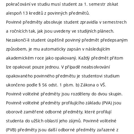
pokračování ve studiu musí student za 1. semestr získat
alespoň 13 kreditů z povinných předmětů.
Povinné předměty absolvuje student zpravidla v semestrech
a ročnících tak, jak jsou uvedeny ve studijních plánech.
Nezakončí-li student úspěšně povinný předmět předepsaným
způsobem, je mu automaticky zapsán v následujícím
akademickém roce jako opakovaný. Každý předmět přitom
lze opakovat pouze jednou. V případě neabsolvování
opakovaného povinného předmětu je studentovi studium
ukončeno podle § 56 odst. 1 písm. b) Zákona o VŠ.
Povinně volitelné předměty jsou rozděleny do dvou skupin.
Povinně volitelné předměty profilujícího základu (PVA) jsou
oborově zaměřené odborné předměty, které profilují
studenta do užších oblastí jeho zájmů. Povinně volitelné
(PVB) předměty jsou další odborné předměty zařazené z