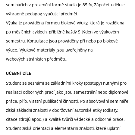
seminářích v prezenční formě studia je 85 %, Zápočet uděluje
výhradně pedagog vyučující předmět.
Výuka je prováděna formou blokové výuky, která je rozdělena
po měsíčních cyklech, přibližně každý 5 týden ve výukovém
semestru. Konzultace jsou prováděny při nebo po blokové
výuce. Výukové materiály jsou uveřejněny na
webových stránkách předmětu.
UČEBNÍ CÍLE
Student se seznámí se základními kroky (postupy) nutnými pro
realizaci odborných prací jako jsou semestrální nebo diplomové
práce, příp. vlastní publikační činnosti. Po absolvování semináře
získá základní znalosti v dodržování autorské etiky (odkazy,
citace zdrojů apod.) a kvalitě tvůrčí vědecké a odborné práce.
Student získá orientaci a elementární znalosti, které uplatní