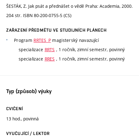
ŠESTÁK, Z. Jak psát a přednášet o vědě Praha: Academia, 2000.
204 str. ISBN 80-200-0755-5 (CS)
ZAŘAZENÍ PŘEDMĚTU VE STUDIJNÍCH PLÁNECH
Program
RRTES_P
magisterský navazující
specializace
RRTS
, 1 ročník, zimní semestr, povinný
specializace
RRES
, 1 ročník, zimní semestr, povinný
Typ (způsob) výuky
CVIČENÍ
13 hod., povinná
VYUČUJÍCÍ / LEKTOR