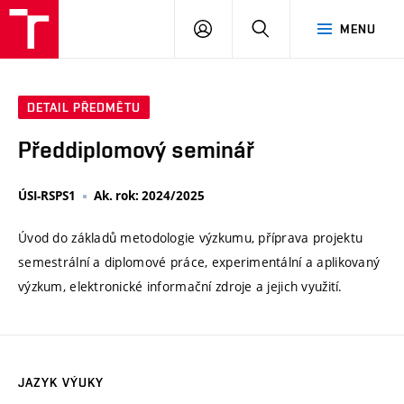
VUT
PŘIHLÁSIT
HLEDAT
MENU
SE
DETAIL PŘEDMĚTU
Předdiplomový seminář
ÚSI-RSPS1
Ak. rok: 2024/2025
Úvod do základů metodologie výzkumu, příprava projektu
semestrální a diplomové práce, experimentální a aplikovaný
výzkum, elektronické informační zdroje a jejich využití.
JAZYK VÝUKY