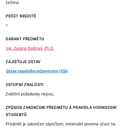
čeština
POČET KREDITŮ
1
GARANT PŘEDMĚTU
Ing. Zuzana Balgová, Ph.D.
ZAJIŠŤUJE ÚSTAV
Ústav soudního inženýrství (ÚSI)
VSTUPNÍ ZNALOSTI
Zvláštní požadavky nejsou.
ZPŮSOB ZAKONČENÍ PŘEDMĚTU A PRAVIDLA HODNOCENÍ
STUDENTŮ
Předmět je zakončen zápočtem, minimální povinná účast na