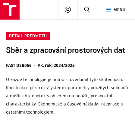
VUT
PŘIHLÁSIT
HLEDAT
MENU
SE
DETAIL PŘEDMĚTU
Sběr a zpracování prostorových dat
FAST-DEB056
Ak. rok: 2024/2025
U každé technologie je nutno si uvědomit tyto skutečnosti:
Konstrukce přístroje/systému, parametry použitých snímačů
a měřících jednotek s ohledem na použití, přesnostní
charakteristiky. Ekonomické a časové náklady. integrace s
ostatními technologiemi.