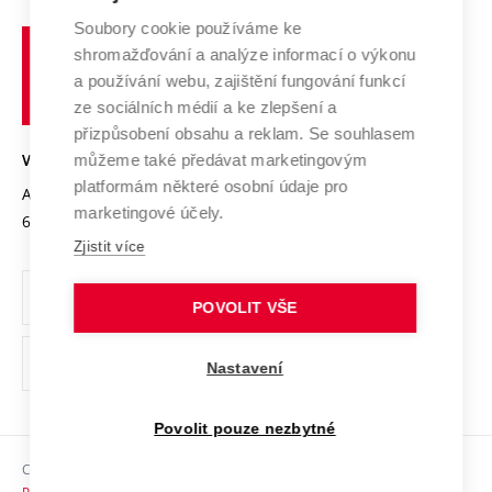
Systém zajišťování kvality výzkumu
Profil univerzity
Spolupráce se školami
Soubory cookie používáme ke
Vysoké
Výzkumné infrastruktury
shromažďování a analýze informací o výkonu
Udržitelná univerzita
učení
Služby univerzity
Transfer znalostí
a používání webu, zajištění fungování funkcí
technické
Podnikavá univerzita / ContriBUTe
Mezinárodní dohody
ze sociálních médií a ke zlepšení a
Open Science
v
Bezpečná univerzita
přizpůsobení obsahu a reklam. Se souhlasem
Univerzitní sítě
Brně
Projekty
můžeme také předávat marketingovým
VYSOKÉ UČENÍ TECHNICKÉ V BRNĚ
Vyznamenání
platformám některé osobní údaje pro
Projekty ze strukturálních fondů
Antonínská 548/1
www.vut.cz
marketingové účely.
Organizační struktura
602 00 Brno
vut@vutbr.cz
Specifický výzkum
Zjistit více
Úřední deska
Ochrana osobních údajů
POVOLIT VŠE
(externí
Pracovní příležitosti
Nastavení
odkaz)
Podpora a rozvoj zaměstnanců a studujících
Povolit pouze nezbytné
Rovné příležitosti
Copyright © 2026 VUT
Sociální bezpečí