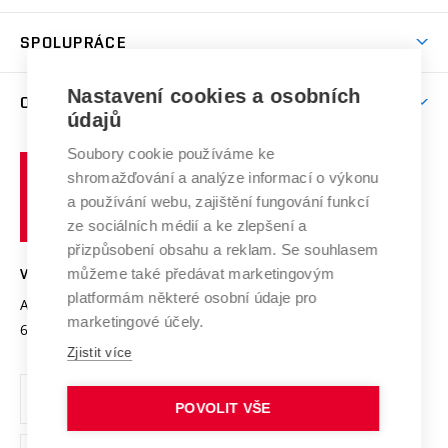
Aktivity pro juniory
Studentský život
odkaz)
Věda a výzkum na VUT
Harmonogram akademického roku
Zpracování osobních údajů studentů
Sociální bezpečí
SPOLUPRÁCE
Celoživotní vzdělávání
Brno
Podpora excelence
Závěrečné práce
Studium bez bariér
Zpracování osobních údajů uchazečů o studium
Firemní spolupráce
Mezinárodní vědecká rada
Nastavení cookies a osobních
O UNIVERZITĚ
Doktorské studium
Podpora podnikání
E-přihláška
údajů
Zahraniční spolupráce
Systém zajišťování kvality výzkumu
Profil univerzity
Spolupráce se školami
Soubory cookie používáme ke
Vysoké
Výzkumné infrastruktury
shromažďování a analýze informací o výkonu
Udržitelná univerzita
učení
Služby univerzity
Transfer znalostí
a používání webu, zajištění fungování funkcí
technické
Podnikavá univerzita / ContriBUTe
Mezinárodní dohody
ze sociálních médií a ke zlepšení a
Open Science
v
Bezpečná univerzita
přizpůsobení obsahu a reklam. Se souhlasem
Univerzitní sítě
Brně
Projekty
můžeme také předávat marketingovým
VYSOKÉ UČENÍ TECHNICKÉ V BRNĚ
Vyznamenání
platformám některé osobní údaje pro
Projekty ze strukturálních fondů
Antonínská 548/1
www.vut.cz
marketingové účely.
Organizační struktura
602 00 Brno
vut@vutbr.cz
Specifický výzkum
Zjistit více
Úřední deska
Ochrana osobních údajů
POVOLIT VŠE