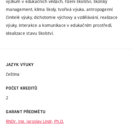
výzkum v edukačních vědách, řízení školství, školský
management, klima školy, tvořivá výuka, antropogenní
činitelé výuky, dichotomie výchovy a vzdělávání, realizace
výuky, interakce a komunikace v edukačním prostředí,
idealizace stavu školství.
JAZYK VÝUKY
čeština
POČET KREDITŮ
2
GARANT PŘEDMĚTU
RNDr. Ing. Jaroslav Lindr, Ph.D.