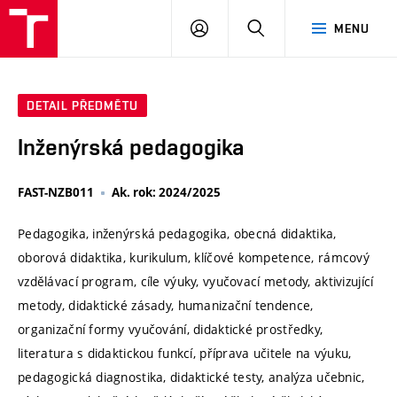
VUT
PŘIHLÁSIT
HLEDAT
MENU
SE
DETAIL PŘEDMĚTU
Inženýrská pedagogika
FAST-NZB011
Ak. rok: 2024/2025
Pedagogika, inženýrská pedagogika, obecná didaktika,
oborová didaktika, kurikulum, klíčové kompetence, rámcový
vzdělávací program, cíle výuky, vyučovací metody, aktivizující
metody, didaktické zásady, humanizační tendence,
organizační formy vyučování, didaktické prostředky,
literatura s didaktickou funkcí, příprava učitele na výuku,
pedagogická diagnostika, didaktické testy, analýza učebnic,