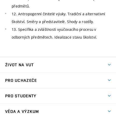
předmětů.
12. Antropogenní činitelé výuky. Tradiční a alternativní
školství. Směry a představitelé. Shody a rozdíly.
13. Specifika a zvláštnosti vyučovacího procesu v
odborných předmětech. Idealizace stavu školství.
ŽIVOT NA VUT
Atmosféra VUT
PRO UCHAZEČE
Prostory školy
Proč na VUT
Koleje
PRO STUDENTY
Studijní programy
Stravování
Předměty
Studijní předpisy
Studium a stáže v zahraničí
Stipendia
Dny otevřených dveří
VĚDA A VÝZKUM
Sport na VUT
(externí
Studijní programy
Poplatky za studium
Uznání zahraničního vzdělání
Knihovny