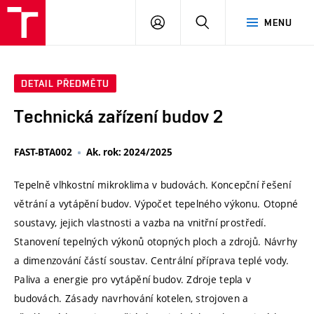
VUT
PŘIHLÁSIT
HLEDAT
MENU
SE
DETAIL PŘEDMĚTU
Technická zařízení budov 2
FAST-BTA002
Ak. rok: 2024/2025
Tepelně vlhkostní mikroklima v budovách. Koncepční řešení
větrání a vytápění budov. Výpočet tepelného výkonu. Otopné
soustavy, jejich vlastnosti a vazba na vnitřní prostředí.
Stanovení tepelných výkonů otopných ploch a zdrojů. Návrhy
a dimenzování částí soustav. Centrální příprava teplé vody.
Paliva a energie pro vytápění budov. Zdroje tepla v
budovách. Zásady navrhování kotelen, strojoven a