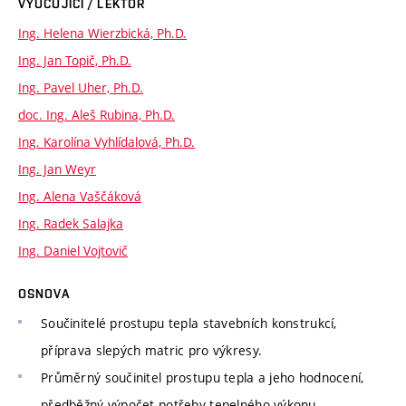
VYUČUJÍCÍ / LEKTOR
Ing. Helena Wierzbická, Ph.D.
Ing. Jan Topič, Ph.D.
Ing. Pavel Uher, Ph.D.
doc. Ing. Aleš Rubina, Ph.D.
Ing. Karolína Vyhlídalová, Ph.D.
Ing. Jan Weyr
Ing. Alena Vaščáková
Ing. Radek Salajka
Ing. Daniel Vojtovič
OSNOVA
Součinitelé prostupu tepla stavebních konstrukcí,
příprava slepých matric pro výkresy.
Průměrný součinitel prostupu tepla a jeho hodnocení,
předběžný výpočet potřeby tepelného výkonu