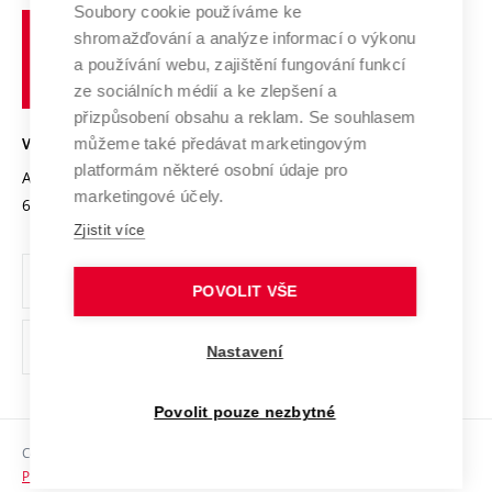
Profil univerzity
Spolupráce se školami
Soubory cookie používáme ke
Vysoké
Výzkumné infrastruktury
shromažďování a analýze informací o výkonu
Udržitelná univerzita
učení
Služby univerzity
Transfer znalostí
a používání webu, zajištění fungování funkcí
technické
Podnikavá univerzita / ContriBUTe
Mezinárodní dohody
ze sociálních médií a ke zlepšení a
Open Science
v
Bezpečná univerzita
přizpůsobení obsahu a reklam. Se souhlasem
Univerzitní sítě
Brně
Projekty
můžeme také předávat marketingovým
VYSOKÉ UČENÍ TECHNICKÉ V BRNĚ
Vyznamenání
platformám některé osobní údaje pro
Projekty ze strukturálních fondů
Antonínská 548/1
www.vut.cz
marketingové účely.
Organizační struktura
602 00 Brno
vut@vutbr.cz
Specifický výzkum
Zjistit více
Úřední deska
Ochrana osobních údajů
POVOLIT VŠE
(externí
Pracovní příležitosti
Nastavení
odkaz)
Podpora a rozvoj zaměstnanců a studujících
Povolit pouze nezbytné
Rovné příležitosti
Copyright © 2026 VUT
Sociální bezpečí
Prohlášení o přístupnosti