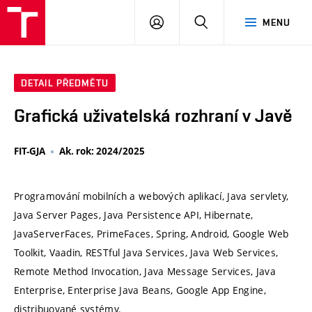
VUT
PŘIHLÁSIT
HLEDAT
MENU
SE
DETAIL PŘEDMĚTU
Grafická uživatelská rozhraní v Javě
FIT-GJA
Ak. rok: 2024/2025
Programování mobilních a webových aplikací, Java servlety,
Java Server Pages, Java Persistence API, Hibernate,
JavaServerFaces, PrimeFaces, Spring, Android, Google Web
Toolkit, Vaadin, RESTful Java Services, Java Web Services,
Remote Method Invocation, Java Message Services, Java
Enterprise, Enterprise Java Beans, Google App Engine,
distribuované systémy.