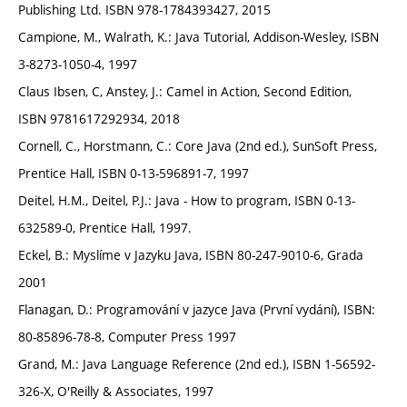
Publishing Ltd. ISBN 978-1784393427, 2015
Campione, M., Walrath, K.: Java Tutorial, Addison-Wesley, ISBN
3-8273-1050-4, 1997
Claus Ibsen, C, Anstey, J.: Camel in Action, Second Edition,
ISBN 9781617292934, 2018
Cornell, C., Horstmann, C.: Core Java (2nd ed.), SunSoft Press,
Prentice Hall, ISBN 0-13-596891-7, 1997
Deitel, H.M., Deitel, P.J.: Java - How to program, ISBN 0-13-
632589-0, Prentice Hall, 1997.
Eckel, B.: Myslíme v Jazyku Java, ISBN 80-247-9010-6, Grada
2001
Flanagan, D.: Programování v jazyce Java (První vydání), ISBN:
80-85896-78-8, Computer Press 1997
Grand, M.: Java Language Reference (2nd ed.), ISBN 1-56592-
326-X, O'Reilly & Associates, 1997