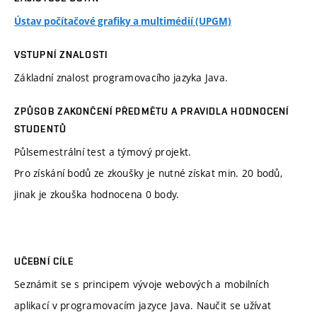
Ústav počítačové grafiky a multimédií (UPGM)
VSTUPNÍ ZNALOSTI
Základní znalost programovacího jazyka Java.
ZPŮSOB ZAKONČENÍ PŘEDMĚTU A PRAVIDLA HODNOCENÍ
STUDENTŮ
Půlsemestrální test a týmový projekt.
Pro získání bodů ze zkoušky je nutné získat min. 20 bodů,
jinak je zkouška hodnocena 0 body.
UČEBNÍ CÍLE
Seznámit se s principem vývoje webových a mobilních
aplikací v programovacím jazyce Java. Naučit se užívat