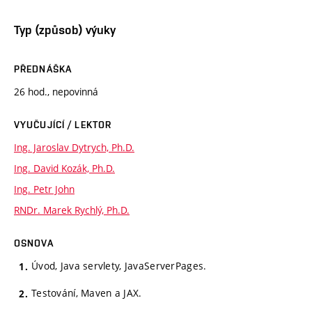
Typ (způsob) výuky
PŘEDNÁŠKA
26 hod., nepovinná
VYUČUJÍCÍ / LEKTOR
Ing. Jaroslav Dytrych, Ph.D.
Ing. David Kozák, Ph.D.
Ing. Petr John
RNDr. Marek Rychlý, Ph.D.
OSNOVA
Úvod, Java servlety, JavaServerPages.
Testování, Maven a JAX.