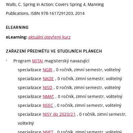
Walls, C. Spring in Action: Covers Spring 4, Manning
Publications, ISBN 978-1617291203, 2014
ELEARNING
aktuální otevřený kurz
eLearning:
ZAŘAZENÍ PŘEDMĚTU VE STUDIJNÍCH PLÁNECH
Program
MITAI
magisterský navazující
specializace
NGRI
, 0 ročník, zimní semestr, volitelný
specializace
NADE
, 0 ročník, zimní semestr, volitelný
specializace
NISD
, 0 ročník, zimní semestr, volitelný
specializace
NMAT
, 0 ročník, zimní semestr, volitelný
specializace
NSEC
, 0 ročník, zimní semestr, volitelný
specializace
NISY do 2020/21
, 0 ročník, zimní semestr,
volitelný
specializace
NNET
, 0 ročník, zimní semestr, volitelný