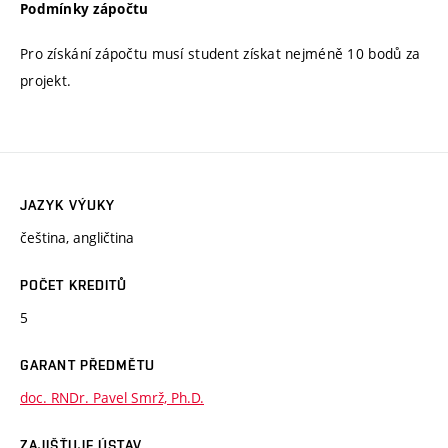
Podmínky zápočtu
Pro získání zápočtu musí student získat nejméně 10 bodů za
projekt.
JAZYK VÝUKY
čeština, angličtina
POČET KREDITŮ
5
GARANT PŘEDMĚTU
doc. RNDr. Pavel Smrž, Ph.D.
ZAJIŠŤUJE ÚSTAV