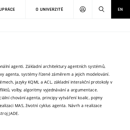
PŘIHLÁSIT
HLEDAT
UPRÁCE
O UNIVERZITĚ
EN
SE
onální agenti. Základní architektury agentních systémů,
avy agenta, systémy řízené záměrem a jejich modelování.
mech, jazyky KQML a ACL, základní interakční protokoly v
fliktů, volby, algoritmy vyjednávání a argumentace.
ální chování agenta, principy vytváření koalic, pojmy
alizaci MAS, životní cyklus agenta. Návrh a realizace
troj JADE.