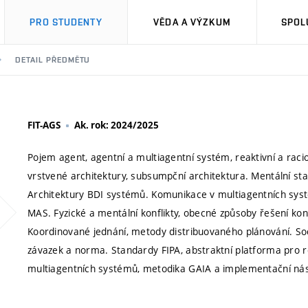
PRO STUDENTY
VĚDA A VÝZKUM
SPOL
DETAIL PŘEDMĚTU
FIT-AGS
Ak. rok: 2024/2025
Pojem agent, agentní a multiagentní systém, reaktivní a raci
vrstvené architektury, subsumpční architektura. Mentální st
Architektury BDI systémů. Komunikace v multiagentních systé
MAS. Fyzické a mentální konflikty, obecné způsoby řešení kon
Koordinované jednání, metody distribuovaného plánování. Soci
závazek a norma. Standardy FIPA, abstraktní platforma pro re
multiagentních systémů, metodika GAIA a implementační nás