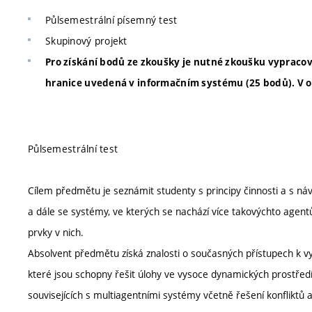
Půlsemestrální písemný test
Skupinový projekt
Pro získání bodů ze zkoušky je nutné zkoušku vypracov
hranice uvedená v informačním systému (25 bodů). V
Půlsemestrální test
Cílem předmětu je seznámit studenty s principy činnosti a s n
a dále se systémy, ve kterých se nachází více takovýchto agent
prvky v nich.
Absolvent předmětu získá znalosti o současných přístupech k v
které jsou schopny řešit úlohy ve vysoce dynamických prostředí
souvisejících s multiagentními systémy včetně řešení konfliktů 