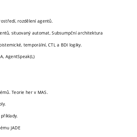
ostředí, rozdělení agentů.
agentů, situovaný automat, Subsumpční architektura
istemické, temporální, CTL a BDI logiky.
MA, AgentSpeak(L)
lémů. Teorie her v MAS.
ly.
příklady.
stému JADE