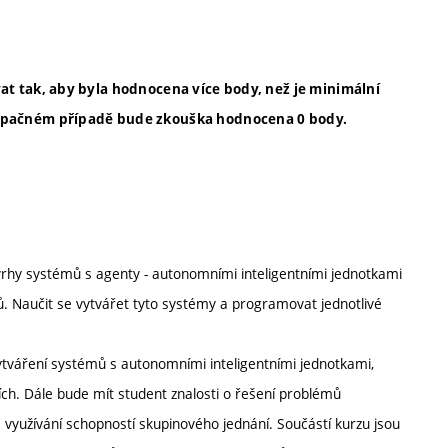
at tak, aby byla hodnocena více body, než je minimální
 opačném případě bude zkouška hodnocena 0 body.
ávrhy systémů s agenty - autonomními inteligentními jednotkami
ů. Naučit se vytvářet tyto systémy a programovat jednotlivé
ytváření systémů s autonomními inteligentními jednotkami,
ch. Dále bude mít student znalosti o řešení problémů
a využívání schopností skupinového jednání. Součástí kurzu jsou