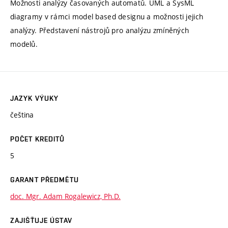
Možnosti analýzy časovaných automatů. UML a SysML
diagramy v rámci model based designu a možnosti jejich
analýzy. Představení nástrojů pro analýzu zmíněných
modelů.
JAZYK VÝUKY
čeština
POČET KREDITŮ
5
GARANT PŘEDMĚTU
doc. Mgr. Adam Rogalewicz, Ph.D.
ZAJIŠŤUJE ÚSTAV