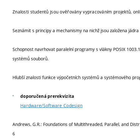
Znalosti studentů jsou ověřovány vypracováním projektů, onl
Seznámit s principy a mechanismy na nichž jsou založena jádr
Schopnost navrhovat paralelní programy s vlákny POSIX 1003.1, z
systémů souborů.
Hlubší znalosti funkce výpočetních systémů a systémového pr
doporučená prerekvizita
Hardware/Software Codesign
Andrews, G.R.: Foundations of Multithreaded, Parallel, and Di
6