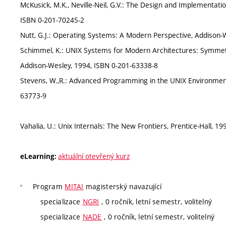
McKusick, M.K., Neville-Neil, G.V.: The Design and Implementat
ISBN 0-201-70245-2
Nutt, G.J.: Operating Systems: A Modern Perspective, Addison-
Schimmel, K.: UNIX Systems for Modern Architectures: Symmet
Addison-Wesley, 1994, ISBN 0-201-63338-8
Stevens, W.,R.: Advanced Programming in the UNIX Environment:
63773-9
Vahalia, U.: Unix Internals: The New Frontiers, Prentice-Hall, 1
aktuální otevřený kurz
eLearning:
Program
MITAI
magisterský navazující
specializace
NGRI
, 0 ročník, letní semestr, volitelný
specializace
NADE
, 0 ročník, letní semestr, volitelný