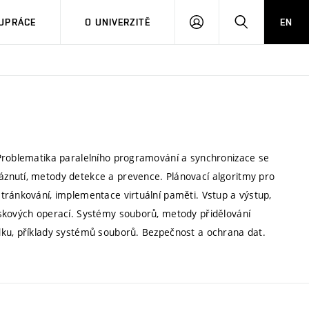
PŘIHLÁSIT
HLEDAT
UPRÁCE
O UNIVERZITĚ
EN
SE
 Problematika paralelního programování a synchronizace se
znutí, metody detekce a prevence. Plánovací algoritmy pro
tránkování, implementace virtuální paměti. Vstup a výstup,
iskových operací. Systémy souborů, metody přidělování
dku, příklady systémů souborů. Bezpečnost a ochrana dat.