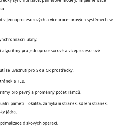
středky synchronizace, paměťové modely. Implementace
su.
mi v jednoprocesorových a víceprocesorových systémech se
ynchronizační úlohy.
cí algoritmy pro jednoprocesorové a víceprocesorové
utí se uváznutí pro SR a CR prostředky.
tránek a TLB.
goritmy pro pevný a proměnný počet rámců.
ální paměti - lokalita, zamykání stránek, sdílení stránek,
ky jádra.
optimalizace diskových operací.