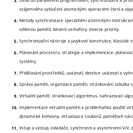
Úvod do paralelního programování, synchronizace a pro
vzájemného vyloučení atomickými operacemi čtení a zápi
Metody synchronizace speciálními atomickými instrukce
sdílenou pamětí, binární semafory, inverze priority.
Synchronizační nástroje a jazykové konstrukce, klasické s
Plánování procesoru, strategie a implementace, plánova
systémy.
Přidělování prostředků, uváznutí, detekce uváznutí a vyhn
Správa paměti, organizace paměti, stránkování, tabulka s
Virtuální paměť, stránkovací algoritmus, nahrazovací al
Implementace virtuální paměti a problematika použití virtu
dynamické knihovny, virtualizace souborů, paměťové náro
Vstup a výstup, ovladače, synchronní a asynchronní V/V, 