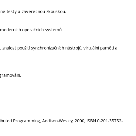
ine testy a závěrečnou zkouškou.
a moderních operačních systémů.
nalost použití synchronizačních nástrojů, virtuální paměti a
ogramování.
stributed Programming, Addison-Wesley, 2000, ISBN 0-201-35752-