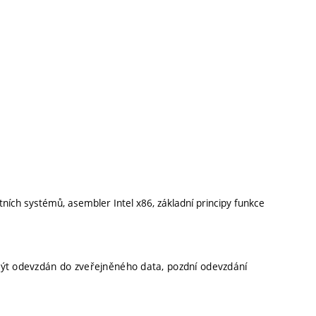
ních systémů, asembler Intel x86, základní principy funkce
být odevzdán do zveřejněného data, pozdní odevzdání