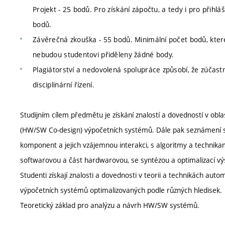
Projekt - 25 bodů. Pro získání zápočtu, a tedy i pro přihlá
bodů.
Závěrečná zkouška - 55 bodů. Minimální počet bodů, které
nebudou studentovi přiděleny žádné body.
Plagiátorství a nedovolená spolupráce způsobí, že zúčast
disciplinární řízení.
Studijním cílem předmětu je získání znalostí a dovedností v o
(HW/SW Co-design) výpočetních systémů. Dále pak seznámení 
komponent a jejich vzájemnou interakci, s algoritmy a technikam
softwarovou a část hardwarovou, se syntézou a optimalizací vý
Studenti získají znalosti a dovednosti v teorii a technikách 
výpočetních systémů optimalizovaných podle různých hledisek.
Teoretický základ pro analýzu a návrh HW/SW systémů.