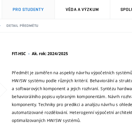
PRO STUDENTY
VĚDA A VÝZKUM
SPOL
DETAIL PŘEDMĚTU
FIT-HSC
Ak. rok: 2024/2025
Předmět je zaměřen na aspekty návrhu výpočetních systémů
HW/SW systému podle různých kritérií. Behaviorální a struk
a softwarových komponent a jejich rozhraní. Syntézu hardwa
behaviorálního popisu vybraným komponentám. Návrh rozhra
komponenty. Techniky pro predikci a analýzu návrhu s ohled
automatizované rozdělování. Heterogenní výpočetní architek
optimalizovaných HW/SW systémů.