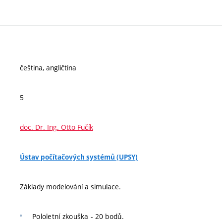
čeština, angličtina
5
doc. Dr. Ing. Otto Fučík
Ústav počítačových systémů (UPSY)
Základy modelování a simulace.
Pololetní zkouška - 20 bodů.