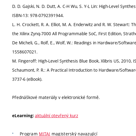
D. D. Gajski, N. D. Dutt, A. C-H Wu, S. Y-L Lin: High-Level Synth
ISBN-13: 978-0792391944.
L. H. Crockett, R. A. Elliot, M. A. Enderwitz and R. W. Stewar
the Xilinx Zynq-7000 All Programmable SoC, First Edition, Stra
De Micheli, G., Rolf, E., Wolf, W.: Readings in Hardware/Softwa
1558607021.
M. Fingeroff: High-Level Synthesis Blue Book, Xlibris US, 2010, 
Schaumont, P. R.: A Practical Introduction to Hardware/Softwar
3737-6 (eBook).
Přednáškové materiály v elektronické formě.
aktuální otevřený kurz
eLearning:
Program
MITAI
magisterský navazující