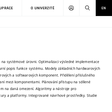
PŘIHLÁSIT
HLEDAT
UPRÁCE
O UNIVERZITĚ
EN
SE
 na systémové úrovni. Optimalizaci výsledné implementace
turní popis funkce systému. Modely základních hardwarových
rových a softwarových komponent. Přidělení příslušného
ní mezi komponentami. Plánování přístupu na sdílené
em na daná omezení. Algoritmy a nástroje pro
tury a platformy. Integrované návrhové prostředky. Studie