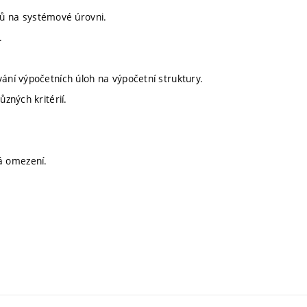
ů na systémové úrovni.
y.
vání výpočetních úloh na výpočetní struktury.
ůzných kritérií.
ná omezení.