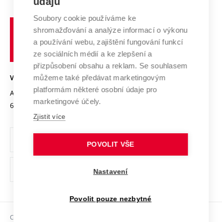
údajů
Zahraniční spolupráce
Systém zajišťování kvality výzkumu
Profil univerzity
Spolupráce se školami
Soubory cookie používáme ke
Vysoké
Výzkumné infrastruktury
shromažďování a analýze informací o výkonu
Udržitelná univerzita
učení
Služby univerzity
Transfer znalostí
a používání webu, zajištění fungování funkcí
technické
Podnikavá univerzita / ContriBUTe
Mezinárodní dohody
ze sociálních médií a ke zlepšení a
Open Science
v
Bezpečná univerzita
přizpůsobení obsahu a reklam. Se souhlasem
Univerzitní sítě
Brně
Projekty
můžeme také předávat marketingovým
VYSOKÉ UČENÍ TECHNICKÉ V BRNĚ
Vyznamenání
platformám některé osobní údaje pro
Projekty ze strukturálních fondů
Antonínská 548/1
www.vut.cz
marketingové účely.
Organizační struktura
602 00 Brno
vut@vutbr.cz
Specifický výzkum
Zjistit více
Úřední deska
Ochrana osobních údajů
POVOLIT VŠE
(externí
Pracovní příležitosti
Nastavení
odkaz)
Podpora a rozvoj zaměstnanců a studujících
Povolit pouze nezbytné
Rovné příležitosti
Copyright © 2026 VUT
Sociální bezpečí