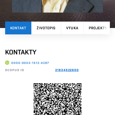
KONTAKT
ŽIVOTOPIS
VÝUKA
PROJEKTY
KONTAKTY
0000-0003-1512-4287
SCOPUS ID
21834522600