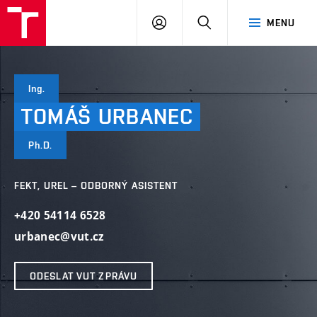
VUT
PŘIHLÁSIT
HLEDAT
MENU
SE
Ing.
TOMÁŠ
URBANEC
Ph.D.
FEKT, UREL – ODBORNÝ ASISTENT
+420 54114 6528
urbanec@vut.cz
ODESLAT VUT ZPRÁVU