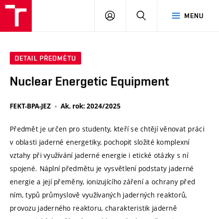
VUT
PŘIHLÁSIT
HLEDAT
MENU
SE
DETAIL PŘEDMĚTU
Nuclear Energetic Equipment
FEKT-BPA-JEZ
Ak. rok: 2024/2025
Předmět je určen pro studenty, kteří se chtějí věnovat práci
v oblasti jaderné energetiky, pochopit složité komplexní
vztahy při využívání jaderné energie i etické otázky s ní
spojené. Náplní předmětu je vysvětlení podstaty jaderné
energie a její přeměny, ionizujícího záření a ochrany před
ním, typů průmyslově využívaných jaderných reaktorů,
provozu jaderného reaktoru, charakteristik jaderně