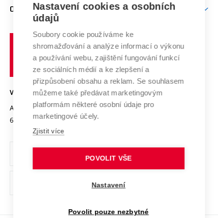
Firemní spolupráce
Mezinárodní vědecká rada
Nastavení cookies a osobních
O UNIVERZITĚ
Doktorské studium
Podpora podnikání
E-přihláška
údajů
Zahraniční spolupráce
Systém zajišťování kvality výzkumu
Profil univerzity
Spolupráce se školami
Soubory cookie používáme ke
Vysoké
Výzkumné infrastruktury
shromažďování a analýze informací o výkonu
Udržitelná univerzita
učení
Služby univerzity
Transfer znalostí
a používání webu, zajištění fungování funkcí
technické
Podnikavá univerzita / ContriBUTe
Mezinárodní dohody
ze sociálních médií a ke zlepšení a
Open Science
v
Bezpečná univerzita
přizpůsobení obsahu a reklam. Se souhlasem
Univerzitní sítě
Brně
Projekty
můžeme také předávat marketingovým
VYSOKÉ UČENÍ TECHNICKÉ V BRNĚ
Vyznamenání
platformám některé osobní údaje pro
Projekty ze strukturálních fondů
Antonínská 548/1
www.vut.cz
marketingové účely.
Organizační struktura
602 00 Brno
vut@vutbr.cz
Specifický výzkum
Zjistit více
Úřední deska
Ochrana osobních údajů
POVOLIT VŠE
(externí
Pracovní příležitosti
Nastavení
odkaz)
Podpora a rozvoj zaměstnanců a studujících
Povolit pouze nezbytné
Rovné příležitosti