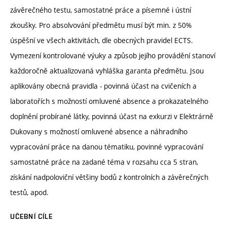
závěrečného testu, samostatné práce a písemné i ústní
zkoušky. Pro absolvování předmětu musí být min. z 50%
úspěšní ve všech aktivitách, dle obecných pravidel ECTS.
Vymezení kontrolované výuky a způsob jejího provádění stanoví
každoročně aktualizovaná vyhláška garanta předmětu. Jsou
aplikovány obecná pravidla - povinná účast na cvičeních a
laboratořích s možností omluvené absence a prokazatelného
doplnění probírané látky, povinná účast na exkurzi v Elektrárně
Dukovany s možností omluvené absence a náhradního
vypracování práce na danou tématiku, povinné vypracování
samostatné práce na zadané téma v rozsahu cca 5 stran,
získání nadpoloviční většiny bodů z kontrolních a závěrečných
testů, apod.
UČEBNÍ CÍLE