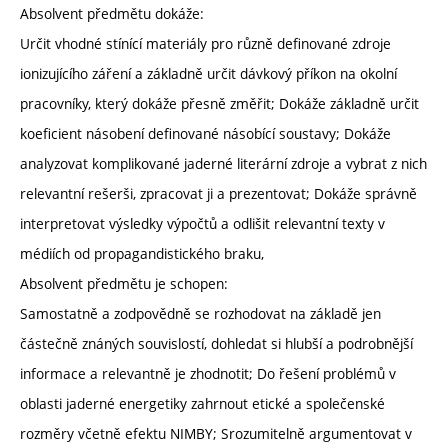
Absolvent předmětu dokáže:
Určit vhodné stínící materiály pro různě definované zdroje
ionizujícího záření a základně určit dávkový příkon na okolní
pracovníky, který dokáže přesně změřit; Dokáže základně určit
koeficient násobení definované násobící soustavy; Dokáže
analyzovat komplikované jaderné literární zdroje a vybrat z nich
relevantní rešerši, zpracovat ji a prezentovat; Dokáže správně
interpretovat výsledky výpočtů a odlišit relevantní texty v
médiích od propagandistického braku,
Absolvent předmětu je schopen:
Samostatně a zodpovědně se rozhodovat na základě jen
částečně znáných souvislostí, dohledat si hlubší a podrobnější
informace a relevantně je zhodnotit; Do řešení problémů v
oblasti jaderné energetiky zahrnout etické a společenské
rozměry včetně efektu NIMBY; Srozumitelně argumentovat v