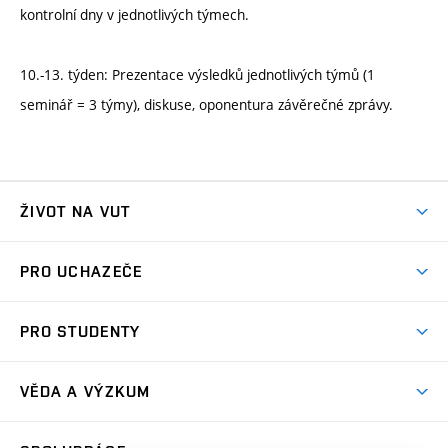
kontrolní dny v jednotlivých týmech.
10.-13. týden: Prezentace výsledků jednotlivých týmů (1
seminář = 3 týmy), diskuse, oponentura závěrečné zprávy.
ŽIVOT NA VUT
Atmosféra VUT
PRO UCHAZEČE
Prostory školy
Proč na VUT
Koleje
PRO STUDENTY
Studijní programy
Stravování
Předměty
Studijní předpisy
Studium a stáže v zahraničí
Stipendia
Dny otevřených dveří
VĚDA A VÝZKUM
Sport na VUT
(externí
Studijní programy
Poplatky za studium
Uznání zahraničního vzdělání
Knihovny
Aktivity pro juniory
Studentský život
odkaz)
Věda a výzkum na VUT
Harmonogram akademického roku
Zpracování osobních údajů studentů
Sociální bezpečí