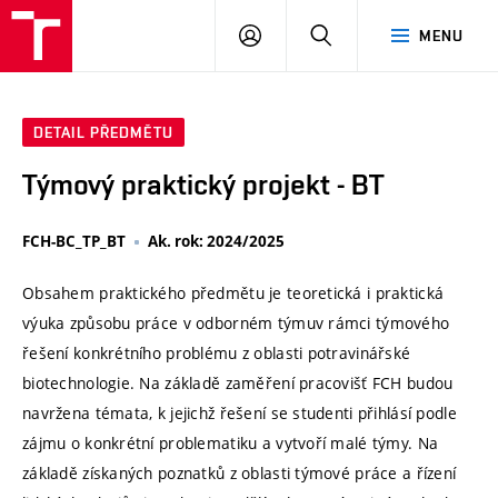
VUT
PŘIHLÁSIT
HLEDAT
MENU
SE
DETAIL PŘEDMĚTU
Týmový praktický projekt - BT
FCH-BC_TP_BT
Ak. rok: 2024/2025
Obsahem praktického předmětu je teoretická i praktická
výuka způsobu práce v odborném týmuv rámci týmového
řešení konkrétního problému z oblasti potravinářské
biotechnologie. Na základě zaměření pracovišť FCH budou
navržena témata, k jejichž řešení se studenti přihlásí podle
zájmu o konkrétní problematiku a vytvoří malé týmy. Na
základě získaných poznatků z oblasti týmové práce a řízení