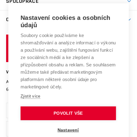
SPOLUPRÁCE
Celoživotní vzdělávání
Brno
Podpora excelence
Závěrečné práce
Studium bez bariér
Zpracování osobních údajů uchazečů o studium
Firemní spolupráce
Mezinárodní vědecká rada
Nastavení cookies a osobních
O UNIVERZITĚ
Doktorské studium
Podpora podnikání
E-přihláška
údajů
Zahraniční spolupráce
Systém zajišťování kvality výzkumu
Profil univerzity
Spolupráce se školami
Soubory cookie používáme ke
Vysoké
Výzkumné infrastruktury
shromažďování a analýze informací o výkonu
Udržitelná univerzita
učení
Služby univerzity
Transfer znalostí
a používání webu, zajištění fungování funkcí
technické
Podnikavá univerzita / ContriBUTe
Mezinárodní dohody
ze sociálních médií a ke zlepšení a
Open Science
v
Bezpečná univerzita
přizpůsobení obsahu a reklam. Se souhlasem
Univerzitní sítě
Brně
Projekty
můžeme také předávat marketingovým
VYSOKÉ UČENÍ TECHNICKÉ V BRNĚ
Vyznamenání
platformám některé osobní údaje pro
Projekty ze strukturálních fondů
Antonínská 548/1
www.vut.cz
marketingové účely.
Organizační struktura
602 00 Brno
vut@vutbr.cz
Specifický výzkum
Zjistit více
Úřední deska
Ochrana osobních údajů
POVOLIT VŠE
(externí
Pracovní příležitosti
Nastavení
odkaz)