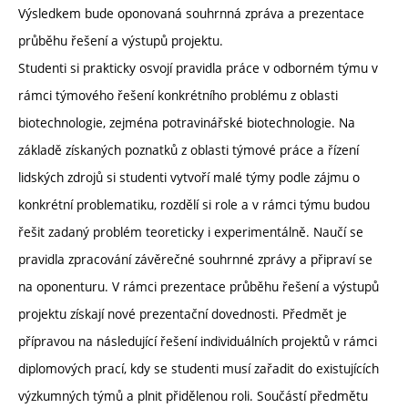
Výsledkem bude oponovaná souhrnná zpráva a prezentace
průběhu řešení a výstupů projektu.
Studenti si prakticky osvojí pravidla práce v odborném týmu v
rámci týmového řešení konkrétního problému z oblasti
biotechnologie, zejména potravinářské biotechnologie. Na
základě získaných poznatků z oblasti týmové práce a řízení
lidských zdrojů si studenti vytvoří malé týmy podle zájmu o
konkrétní problematiku, rozdělí si role a v rámci týmu budou
řešit zadaný problém teoreticky i experimentálně. Naučí se
pravidla zpracování závěrečné souhrnné zprávy a připraví se
na oponenturu. V rámci prezentace průběhu řešení a výstupů
projektu získají nové prezentační dovednosti. Předmět je
přípravou na následující řešení individuálních projektů v rámci
diplomových prací, kdy se studenti musí zařadit do existujících
výzkumných týmů a plnit přidělenou roli. Součástí předmětu