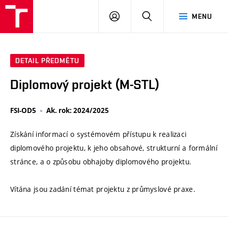
VUT
PŘIHLÁSIT
HLEDAT
MENU
SE
DETAIL PŘEDMĚTU
Diplomový projekt (M-STL)
FSI-OD5
Ak. rok: 2024/2025
Získání informací o systémovém přístupu k realizaci
diplomového projektu, k jeho obsahové, strukturní a formální
stránce, a o způsobu obhajoby diplomového projektu.
Vítána jsou zadání témat projektu z průmyslové praxe.