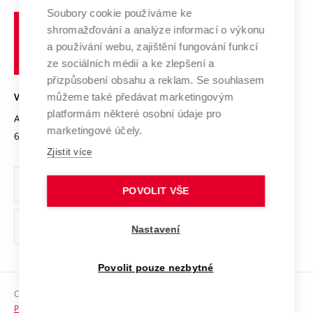
Profil univerzity
Spolupráce se školami
Soubory cookie používáme ke
Vysoké
Výzkumné infrastruktury
shromažďování a analýze informací o výkonu
Udržitelná univerzita
učení
Služby univerzity
Transfer znalostí
a používání webu, zajištění fungování funkcí
technické
Podnikavá univerzita / ContriBUTe
Mezinárodní dohody
ze sociálních médií a ke zlepšení a
Open Science
v
Bezpečná univerzita
přizpůsobení obsahu a reklam. Se souhlasem
Univerzitní sítě
Brně
Projekty
můžeme také předávat marketingovým
VYSOKÉ UČENÍ TECHNICKÉ V BRNĚ
Vyznamenání
platformám některé osobní údaje pro
Projekty ze strukturálních fondů
Antonínská 548/1
www.vut.cz
marketingové účely.
Organizační struktura
602 00 Brno
vut@vutbr.cz
Specifický výzkum
Zjistit více
Úřední deska
Ochrana osobních údajů
POVOLIT VŠE
(externí
Pracovní příležitosti
Nastavení
odkaz)
Podpora a rozvoj zaměstnanců a studujících
Povolit pouze nezbytné
Rovné příležitosti
Copyright © 2026 VUT
Sociální bezpečí
Prohlášení o přístupnosti