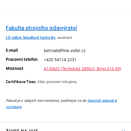
Fakulta strojního inženýrství
LÚ-odbor letadlové techniky
, asistent
E-mail
katrnak@fme.vutbr.cz
Pracovní telefon
+420 54114 2231
Místnost
A1/0425 (Technická 2896/2, Brno 616 69)
Certifikace Tisax
, člen pracovní skupiny
Pokud je v údajích nesrovnalost, podívejte se do
častých otázek k
.
vizitkám