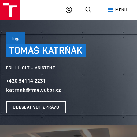
VUT
PŘIHLÁSIT
HLEDAT
MENU
SE
Ing.
TOMÁŠ
KATRŇÁK
FSI, LÚ OLT – ASISTENT
+420 54114 2231
katrnak@fme.vutbr.cz
ODESLAT VUT ZPRÁVU