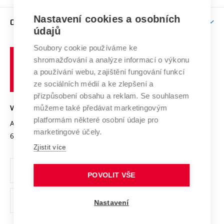
Podpora excelence
Závěrečné práce
Studium bez bariér
Zpracování osobních údajů uchazečů o studium
Firemní spolupráce
Mezinárodní vědecká rada
Nastavení cookies a osobních
O UNIVERZITĚ
Doktorské studium
Podpora podnikání
E-přihláška
údajů
Zahraniční spolupráce
Systém zajišťování kvality výzkumu
Profil univerzity
Spolupráce se školami
Soubory cookie používáme ke
Vysoké
Výzkumné infrastruktury
shromažďování a analýze informací o výkonu
Udržitelná univerzita
učení
Služby univerzity
Transfer znalostí
a používání webu, zajištění fungování funkcí
technické
Podnikavá univerzita / ContriBUTe
Mezinárodní dohody
ze sociálních médií a ke zlepšení a
Open Science
v
Bezpečná univerzita
přizpůsobení obsahu a reklam. Se souhlasem
Univerzitní sítě
Brně
Projekty
můžeme také předávat marketingovým
VYSOKÉ UČENÍ TECHNICKÉ V BRNĚ
Vyznamenání
platformám některé osobní údaje pro
Projekty ze strukturálních fondů
Antonínská 548/1
www.vut.cz
marketingové účely.
Organizační struktura
602 00 Brno
vut@vutbr.cz
Specifický výzkum
Zjistit více
Úřední deska
Ochrana osobních údajů
POVOLIT VŠE
(externí
Pracovní příležitosti
Nastavení
odkaz)
Podpora a rozvoj zaměstnanců a studujících