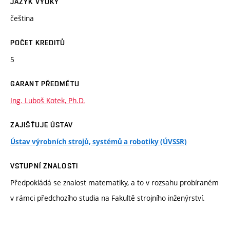
JAZYK VÝUKY
čeština
POČET KREDITŮ
5
GARANT PŘEDMĚTU
Ing. Luboš Kotek, Ph.D.
ZAJIŠŤUJE ÚSTAV
Ústav výrobních strojů, systémů a robotiky (ÚVSSR)
VSTUPNÍ ZNALOSTI
Předpokládá se znalost matematiky, a to v rozsahu probíraném
v rámci předchozího studia na Fakultě strojního inženýrství.