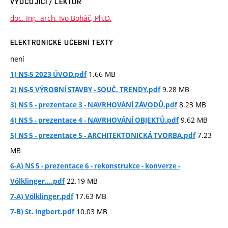
VYUČUJÍCÍ / LEKTOR
doc. Ing. arch. Ivo Boháč, Ph.D.
ELEKTRONICKÉ UČEBNÍ TEXTY
není
1.66 MB
1) NS-5 2023 ÚVOD.pdf
9.28 MB
2) NS-5 VÝROBNÍ STAVBY - SOUČ. TRENDY.pdf
8.23 MB
3) NS 5 - prezentace 3 - NAVRHOVÁNÍ ZÁVODŮ.pdf
9.62 MB
4) NS 5 - prezentace 4 - NAVRHOVÁNÍ OBJEKTŮ.pdf
7.23
5) NS 5 - prezentace 5 - ARCHITEKTONICKÁ TVORBA.pdf
MB
6-A) NS 5 - prezentace 6 - rekonstrukce - konverze -
22.19 MB
Völklinger....pdf
17.63 MB
7-A) Völklinger.pdf
10.03 MB
7-B) St. Ingbert.pdf