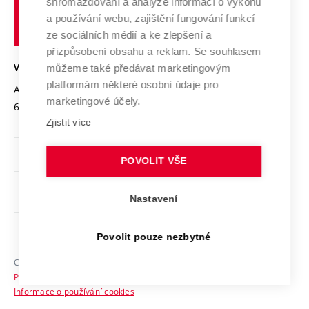
shromažďování a analýze informací o výkonu
Udržitelná univerzita
učení
Služby univerzity
Transfer znalostí
a používání webu, zajištění fungování funkcí
technické
Podnikavá univerzita / ContriBUTe
Mezinárodní dohody
ze sociálních médií a ke zlepšení a
Open Science
v
Bezpečná univerzita
přizpůsobení obsahu a reklam. Se souhlasem
Univerzitní sítě
Brně
Projekty
můžeme také předávat marketingovým
VYSOKÉ UČENÍ TECHNICKÉ V BRNĚ
Vyznamenání
platformám některé osobní údaje pro
Projekty ze strukturálních fondů
Antonínská 548/1
www.vut.cz
marketingové účely.
Organizační struktura
602 00 Brno
vut@vutbr.cz
Specifický výzkum
Zjistit více
Úřední deska
Ochrana osobních údajů
POVOLIT VŠE
(externí
Pracovní příležitosti
Nastavení
odkaz)
Podpora a rozvoj zaměstnanců a studujících
Povolit pouze nezbytné
Rovné příležitosti
Copyright © 2026 VUT
Sociální bezpečí
Prohlášení o přístupnosti
HR Award
Informace o používání cookies