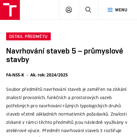
VUT
PŘIHLÁSIT
HLEDAT
MENU
SE
DETAIL PŘEDMĚTU
Navrhování staveb 5 – průmyslové
stavby
FA-NS5-K
Ak. rok: 2024/2025
Soubor předmětů navrhování staveb je zaměřen na získání
znalostí provozních, funkčních a prostorových vazeb
potřebných pro navrhování různých typologických druhů
staveb včetně základních normativních požadavků. Znalosti
získané v rámci těchto předmětů jsou následně využívány v
ateliérové výuce. Předmět navrhování staveb 3 rozšiřuje