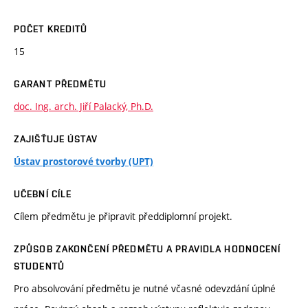
POČET KREDITŮ
15
GARANT PŘEDMĚTU
doc. Ing. arch. Jiří Palacký, Ph.D.
ZAJIŠŤUJE ÚSTAV
Ústav prostorové tvorby (UPT)
UČEBNÍ CÍLE
Cílem předmětu je připravit předdiplomní projekt.
ZPŮSOB ZAKONČENÍ PŘEDMĚTU A PRAVIDLA HODNOCENÍ
STUDENTŮ
Pro absolvování předmětu je nutné včasné odevzdání úplné