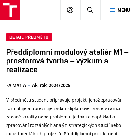
VUT
PŘIHLÁSIT
HLEDAT
MENU
SE
DETAIL PŘEDMĚTU
Předdiplomní modulový ateliér M1 –
prostorová tvorba – výzkum a
realizace
FA-MA1-A
Ak. rok: 2024/2025
V předmětu student připravuje projekt, jehož zpracování
formuluje a upřesňuje zadání diplomové práce v rámci
zadané lokality nebo problému. Jedná se například o
zpracování rozsáhlých analýz, strategických studií nebo
experimentálních projektů. Předdiplomní projekt není