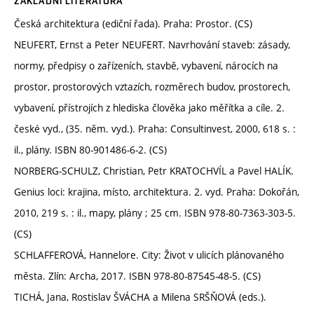
ZÁKLADNÍ LITERATURA
Česká architektura (ediční řada). Praha: Prostor. (CS)
NEUFERT, Ernst a Peter NEUFERT. Navrhování staveb: zásady,
normy, předpisy o zařízeních, stavbě, vybavení, nárocích na
prostor, prostorových vztazích, rozměrech budov, prostorech,
vybavení, přístrojích z hlediska člověka jako měřítka a cíle. 2.
české vyd., (35. něm. vyd.). Praha: Consultinvest, 2000, 618 s. :
il., plány. ISBN 80-901486-6-2. (CS)
NORBERG-SCHULZ, Christian, Petr KRATOCHVÍL a Pavel HALÍK.
Genius loci: krajina, místo, architektura. 2. vyd. Praha: Dokořán,
2010, 219 s. : il., mapy, plány ; 25 cm. ISBN 978-80-7363-303-5.
(CS)
SCHLAFFEROVÁ, Hannelore. City: Život v ulicích plánovaného
města. Zlín: Archa, 2017. ISBN 978-80-87545-48-5. (CS)
TICHÁ, Jana, Rostislav ŠVÁCHA a Milena SRŠŇOVÁ (eds.).