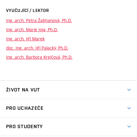
VYUČUJÍCÍ / LEKTOR
Ing. arch. Petra Žalmanová, Ph.D.
Ing. arch. Marie Joja, Ph.D.
Ing. arch. Jiří Marek
doc. Ing. arch. Jiří Palacký, Ph.D.
Ing. arch. Barbora Krejčová, Ph.D.
ŽIVOT NA VUT
Atmosféra VUT
PRO UCHAZEČE
Prostory školy
Proč na VUT
Koleje
PRO STUDENTY
Studijní programy
Stravování