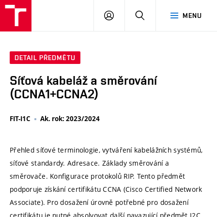
VUT
PŘIHLÁSIT
HLEDAT
MENU
SE
DETAIL PŘEDMĚTU
Síťová kabeláž a směrování
(CCNA1+CCNA2)
FIT-I1C
Ak. rok: 2023/2024
Přehled síťové terminologie, vytváření kabelážních systémů,
síťové standardy. Adresace. Základy směrování a
směrovače. Konfigurace protokolů RIP. Tento předmět
podporuje získání certifikátu CCNA (Cisco Certified Network
Associate). Pro dosažení úrovně potřebné pro dosažení
certifikátu je nutné absolvovat další navazující předmět I2C.