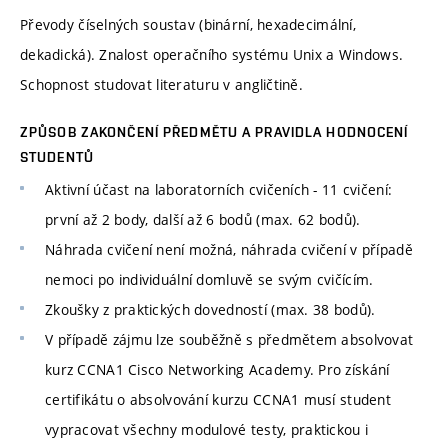
Převody číselných soustav (binární, hexadecimální,
dekadická). Znalost operačního systému Unix a Windows.
Schopnost studovat literaturu v angličtině.
ZPŮSOB ZAKONČENÍ PŘEDMĚTU A PRAVIDLA HODNOCENÍ
STUDENTŮ
Aktivní účast na laboratorních cvičeních - 11 cvičení:
první až 2 body, další až 6 bodů (max. 62 bodů).
Náhrada cvičení není možná, náhrada cvičení v případě
nemoci po individuální domluvě se svým cvičícím.
Zkoušky z praktických dovedností (max. 38 bodů).
V případě zájmu lze souběžně s předmětem absolvovat
kurz CCNA1 Cisco Networking Academy. Pro získání
certifikátu o absolvování kurzu CCNA1 musí student
vypracovat všechny modulové testy, praktickou i