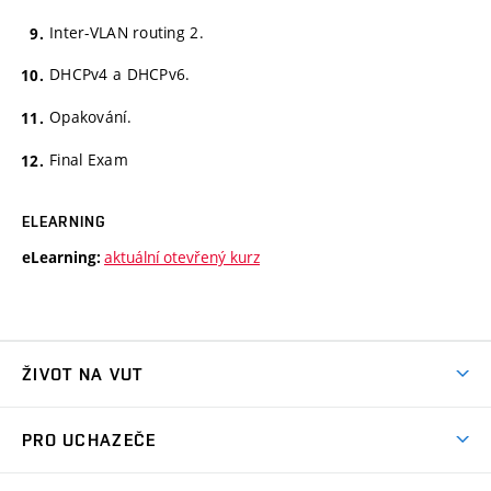
Inter-VLAN routing 2.
DHCPv4 a DHCPv6.
Opakování.
Final Exam
ELEARNING
aktuální otevřený kurz
eLearning:
ŽIVOT NA VUT
Atmosféra VUT
PRO UCHAZEČE
Prostory školy
Proč na VUT