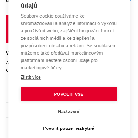
O UNIVERZITĚ
Doktorské studium
Podpora podnikání
E-přihláška
údajů
Zahraniční spolupráce
Systém zajišťování kvality výzkumu
Profil univerzity
Spolupráce se školami
Soubory cookie používáme ke
Vysoké
Výzkumné infrastruktury
shromažďování a analýze informací o výkonu
Udržitelná univerzita
učení
Služby univerzity
Transfer znalostí
a používání webu, zajištění fungování funkcí
technické
Podnikavá univerzita / ContriBUTe
Mezinárodní dohody
ze sociálních médií a ke zlepšení a
Open Science
v
Bezpečná univerzita
přizpůsobení obsahu a reklam. Se souhlasem
Univerzitní sítě
Brně
Projekty
můžeme také předávat marketingovým
VYSOKÉ UČENÍ TECHNICKÉ V BRNĚ
Vyznamenání
platformám některé osobní údaje pro
Projekty ze strukturálních fondů
Antonínská 548/1
www.vut.cz
marketingové účely.
Organizační struktura
602 00 Brno
vut@vutbr.cz
Specifický výzkum
Zjistit více
Úřední deska
Ochrana osobních údajů
POVOLIT VŠE
(externí
Pracovní příležitosti
Nastavení
odkaz)
Podpora a rozvoj zaměstnanců a studujících
Povolit pouze nezbytné
Rovné příležitosti