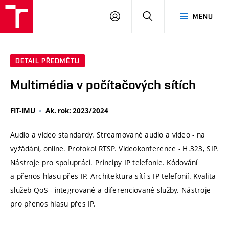
VUT
PŘIHLÁSIT
HLEDAT
MENU
SE
DETAIL PŘEDMĚTU
Multimédia v počítačových sítích
FIT-IMU
Ak. rok: 2023/2024
Audio a video standardy. Streamované audio a video - na
vyžádání, online. Protokol RTSP. Videokonference - H.323, SIP.
Nástroje pro spolupráci. Principy IP telefonie. Kódování
a přenos hlasu přes IP. Architektura sítí s IP telefonií. Kvalita
služeb QoS - integrované a diferenciované služby. Nástroje
pro přenos hlasu přes IP.