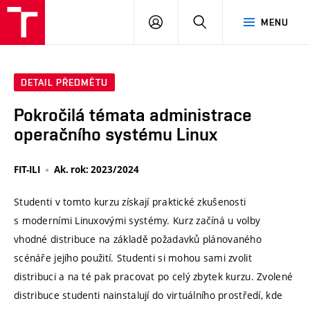
VUT
PŘIHLÁSIT
HLEDAT
MENU
SE
DETAIL PŘEDMĚTU
Pokročilá témata administrace
operačního systému Linux
FIT-ILI
Ak. rok: 2023/2024
Studenti v tomto kurzu získají praktické zkušenosti
s moderními Linuxovými systémy. Kurz začíná u volby
vhodné distribuce na základě požadavků plánovaného
scénáře jejího použití. Studenti si mohou sami zvolit
distribuci a na té pak pracovat po celý zbytek kurzu. Zvolené
distribuce studenti nainstalují do virtuálního prostředí, kde