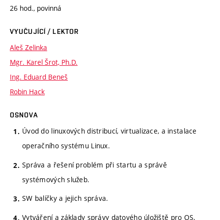
26 hod., povinná
VYUČUJÍCÍ / LEKTOR
Aleš Zelinka
Mgr. Karel Šrot, Ph.D.
Ing. Eduard Beneš
Robin Hack
OSNOVA
Úvod do linuxových distribucí, virtualizace, a instalace
operačního systému Linux.
Správa a řešení problém při startu a správě
systémových služeb.
SW balíčky a jejich správa.
Vytváření a základy správy datového úložiště pro OS,