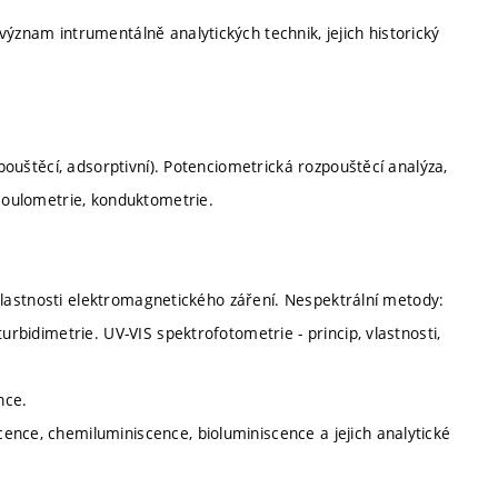
význam intrumentálně analytických technik, jejich historický
zpouštěcí, adsorptivní). Potenciometrická rozpouštěcí analýza,
 coulometrie, konduktometrie.
y, vlastnosti elektromagnetického záření. Nespektrální metody:
urbidimetrie. UV-VIS spektrofotometrie - princip, vlastnosti,
nce.
ence, chemiluminiscence, bioluminiscence a jejich analytické