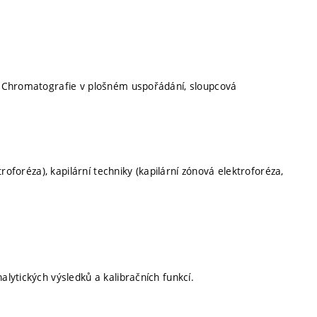
. Chromatografie v plošném uspořádání, sloupcová
roforéza), kapilární techniky (kapilární zónová elektroforéza,
lytických výsledků a kalibračních funkcí.