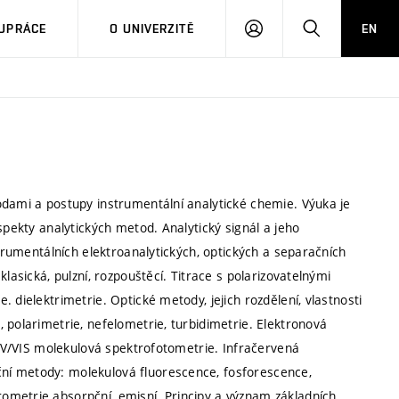
PŘIHLÁSIT
HLEDAT
UPRÁCE
O UNIVERZITĚ
EN
SE
odami a postupy instrumentální analytické chemie. Výuka je
spekty analytických metod. Analytický signál a jeho
strumentálních elektroanalytických, optických a separačních
lasická, pulzní, rozpouštěcí. Titrace s polarizovatelnými
 dielektrimetrie. Optické metody, jejich rozdělení, vlastnosti
 polarimetrie, nefelometrie, turbidimetrie. Elektronová
. UV/VIS molekulová spektrofotometrie. Infračervená
ní metody: molekulová fluorescence, fosforescence,
ometrie absorpční, emisní. Principy a význam základních