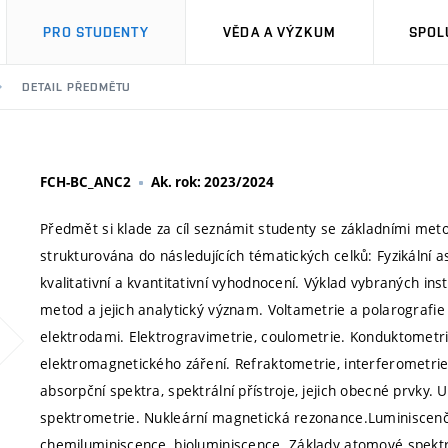
PRO STUDENTY
VĚDA A VÝZKUM
SPOL
DETAIL PŘEDMĚTU
FCH-BC_ANC2
Ak. rok: 2023/2024
Předmět si klade za cíl seznámit studenty se základními met
strukturována do následujících tématických celků: Fyzikální a
kvalitativní a kvantitativní vyhodnocení. Výklad vybraných in
metod a jejich analytický význam. Voltametrie a polarografie k
elektrodami. Elektrogravimetrie, coulometrie. Konduktometrie.
elektromagnetického záření. Refraktometrie, interferometrie,
absorpční spektra, spektrální přístroje, jejich obecné prvky
spektrometrie. Nukleární magnetická rezonance.Luminiscenč
chemiluminiscence, bioluminiscence. Základy atomové spektr