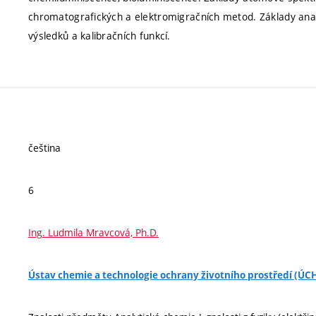
chromatografických a elektromigračních metod. Základy ana
výsledků a kalibračních funkcí.
čeština
6
Ing. Ludmila Mravcová, Ph.D.
Ústav chemie a technologie ochrany životního prostředí (Ú