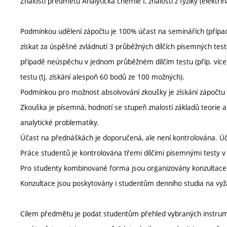
Znalosti předmětu Analytická chemie I, znalosti z fyziky (elektři
Podmínkou udělení zápočtu je 100% účast na seminářích (přípa
získat za úspěšné zvládnutí 3 průběžných dílčích písemných tes
případě neúspěchu v jednom průběžném dílčím testu (příp. více
testu (tj. získání alespoň 60 bodů ze 100 možných).
Podmínkou pro možnost absolvování zkoušky je získání zápočtu z 
Zkouška je písemná, hodnotí se stupeň znalostí základů teorie a 
analytické problematiky.
Účast na přednáškách je doporučená, ale není kontrolována. Úča
Práce studentů je kontrolována třemi dílčími písemnými testy 
Pro studenty kombinované forma jsou organizovány konzultace 
Konzultace jsou poskytovány i studentům denního studia na vyž
Cílem předmětu je podat studentům přehled vybraných instrume