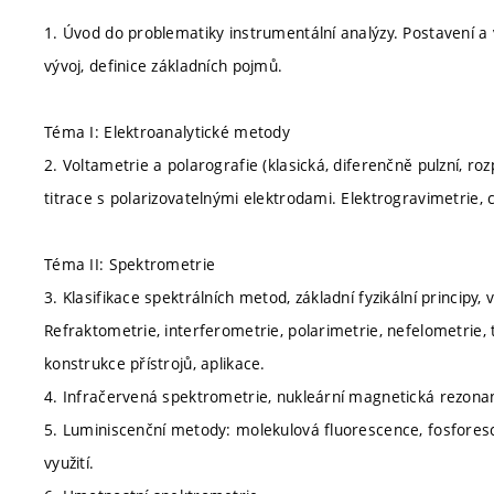
1. Úvod do problematiky instrumentální analýzy. Postavení a 
vývoj, definice základních pojmů.
Téma I: Elektroanalytické metody
2. Voltametrie a polarografie (klasická, diferenčně pulzní, ro
titrace s polarizovatelnými elektrodami. Elektrogravimetrie,
Téma II: Spektrometrie
3. Klasifikace spektrálních metod, základní fyzikální princip
Refraktometrie, interferometrie, polarimetrie, nefelometrie, t
konstrukce přístrojů, aplikace.
4. Infračervená spektrometrie, nukleární magnetická rezona
5. Luminiscenční metody: molekulová fluorescence, fosforesc
využití.