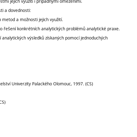
tmi jejich využití i případnými omezeními.
ti a dovednosti:
metod a možnosti jejich využití.
 řešení konkrétních analytických problémů analytické praxe.
í analytických výsledků získaných pomocí jednoduchých
telství Univerzity Palackého Olomouc, 1997. (CS)
CS)