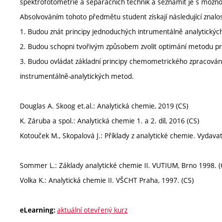
spektrofotometrie a separačních technik a seznámit je s možnos
Absolvováním tohoto předmětu student získají následující znalos
1. Budou znát principy jednoduchých intrumentálně analytických 
2. Budou schopni tvořivým způsobem zvolit optimání metodu pro
3. Budou ovládat základní principy chemometrického zpracován
instrumentálně-analytických metod.
Douglas A. Skoog et.al.: Analytická chemie, 2019 (CS)
K. Záruba a spol.: Analytická chemie 1. a 2. díl, 2016 (CS)
Kotouček M., Skopalová J.: Příklady z analytické chemie. Vydava
Sommer L.: Základy analytické chemie II. VUTIUM, Brno 1998. (
Volka K.: Analytická chemie II. VŠCHT Praha, 1997. (CS)
aktuální otevřený kurz
eLearning: