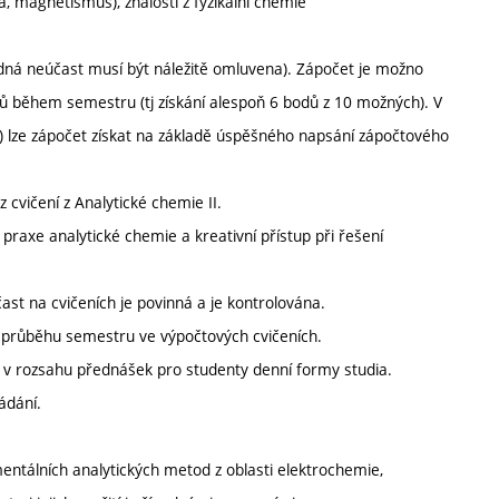
na, magnetismus), znalosti z fyzikální chemie
dná neúčast musí být náležitě omluvena). Zápočet je možno
tů během semestru (tj získání alespoň 6 bodů z 10 možných). V
) lze zápočet získat na základě úspěšného napsání zápočtového
cvičení z Analytické chemie II.
praxe analytické chemie a kreativní přístup při řešení
st na cvičeních je povinná a je kontrolována.
v průběhu semestru ve výpočtových cvičeních.
v rozsahu přednášek pro studenty denní formy studia.
ádání.
ntálních analytických metod z oblasti elektrochemie,