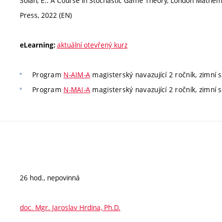
Solan, E.: A Course in Stochastic Game Theory, London Mathem
Press, 2022 (EN)
aktuální otevřený kurz
eLearning:
Program
N-AIM-A
magisterský navazující 2 ročník, zimní 
Program
N-MAI-A
magisterský navazující 2 ročník, zimní 
26 hod., nepovinná
doc. Mgr. Jaroslav Hrdina, Ph.D.