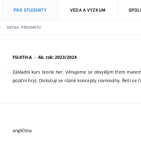
PRO STUDENTY
VĚDA A VÝZKUM
SPOL
DETAIL PŘEDMĚTU
FSI-0TH-A
Ak. rok: 2023/2024
Základní kurs teorie her. Věnujeme se obvyklým třem matem
poziční hry). Diskutují se různé koncepty rovnováhy. Řeší se 
angličtina