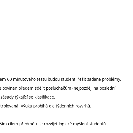
hem 60 minutového testu budou studenti řešit zadané problémy.
 je povinen předem sdělit posluchačům (nejpozději na poslední
ásady týkající se klasifikace.
trolovaná. Výuka probíhá dle týdenních rozvrhů.
ším cílem předmětu je rozvíjet logické myšlení studentů.