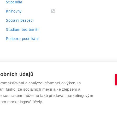
Stipendia
(externí
Knihovny
odkaz)
Sociální bezpečí
Studium bez bariér
Podpora podnikání
sobních údajů
romažďování a analýze informací o výkonu a
VYSOKÉ UČENÍ TECHNICKÉ V BRNĚ
ní funkcí ze sociálních médií a ke zlepšení a
Antonínská 548/1
www.vut.cz
 Se souhlasem můžeme také předávat marketingovým
602 00 Brno
vut@vutbr.cz
 pro marketingové účely.