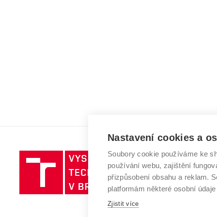
Nastavení cookies a o
Soubory cookie používáme ke sh
Vysoké
používání webu, zajištění fungová
učení
přizpůsobení obsahu a reklam.
technické
platformám některé osobní údaje
v
Brně
Zjistit více