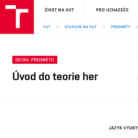
VUT
ŽIVOT NA VUT
PRO UCHAZEČE
VUT
STUDIUM NA VUT
PŘEDMĚTY
DETAIL PŘEDMĚTU
Úvod do teorie her
JAZYK VÝUKY