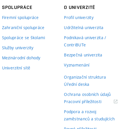
SPOLUPRÁCE
O UNIVERZITĚ
Firemní spolupráce
Profil univerzity
Zahraniční spolupráce
Udržitelná univerzita
Spolupráce se školami
Podnikavá univerzita /
ContriBUTe
Služby univerzity
Bezpečná univerzita
Mezinárodní dohody
Vyznamenání
Univerzitní sítě
Organizační struktura
Úřední deska
Ochrana osobních údajů
(externí
Pracovní příležitosti
odkaz)
Podpora a rozvoj
zaměstnanců a studujících
Rovné příležitosti