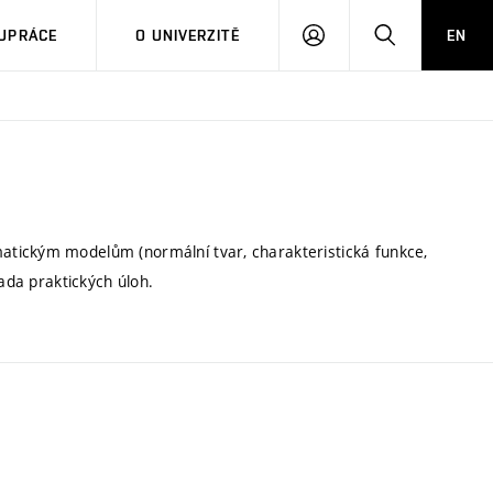
PŘIHLÁSIT
HLEDAT
UPRÁCE
O UNIVERZITĚ
EN
SE
atickým modelům (normální tvar, charakteristická funkce,
řada praktických úloh.