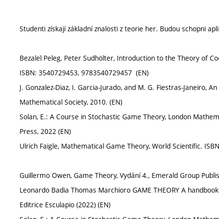
Studenti získají základní znalosti z teorie her. Budou schopni ap
Bezalel Peleg, Peter Sudhölter, Introduction to the Theory of 
ISBN: 3540729453, 9783540729457 (EN)
J. Gonzalez-Diaz, I. Garcia-Jurado, and M. G. Fiestras-Janeiro
Mathematical Society, 2010. (EN)
Solan, E.: A Course in Stochastic Game Theory, London Mathem
Press, 2022 (EN)
Ulrich Faigle, Mathematical Game Theory, World Scientific. ISB
Guillermo Owen, Game Theory, Vydání 4., Emerald Group Publi
Leonardo Badia Thomas Marchioro GAME THEORY A handbook 
Editrice Esculapio (2022) (EN)