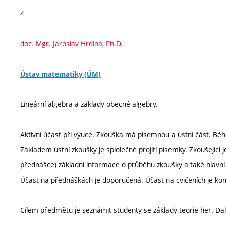
4
doc. Mgr. Jaroslav Hrdina, Ph.D.
Ústav matematiky (ÚM)
Lineární algebra a základy obecné algebry.
Aktivní účast při výuce. Zkouška má písemnou a ústní část. Bě
Základem ústní zkoušky je splolečné projití písemky. Zkoušející
přednášce) základní informace o průběhu zkoušky a také hlavní z
Účast na přednáškách je doporučená. Účast na cvičeních je kon
Cílem předmětu je seznámit studenty se základy teorie her. Dal