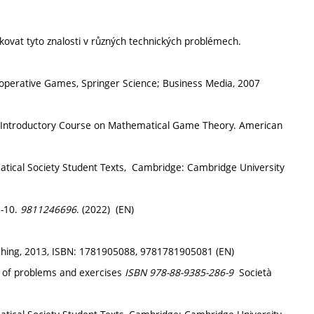
likovat tyto znalosti v různých technických problémech.
Cooperative Games, Springer Science; Business Media, 2007
, An Introductory Course on Mathematical Game Theory. American
atical Society Student Texts, Cambridge: Cambridge University
N-10.
9811246696
. (2022) (EN)
shing, 2013, ISBN: 1781905088, 9781781905081 (EN)
of problems and exercises
ISBN 978-88-9385-286-9
Società