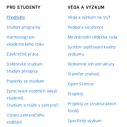
PRO STUDENTY
VĚDA A VÝZKUM
Předměty
Věda a výzkum na VUT
Studijní programy
Podpora excelence
Harmonogram
Mezinárodní vědecká rada
akademického roku
Systém zajišťování kvality
Závěrečné práce
výzkumu
Doktorské studium
Výzkumné infrastruktury
Studijní předpisy
Transfer znalostí
Poplatky za studium
Open Science
Zpracování osobních údajů
Projekty
studentů
Projekty ze strukturálních
Studium a stáže v zahraničí
fondů
Uznání zahraničního
Specifický výzkum
vzdělání