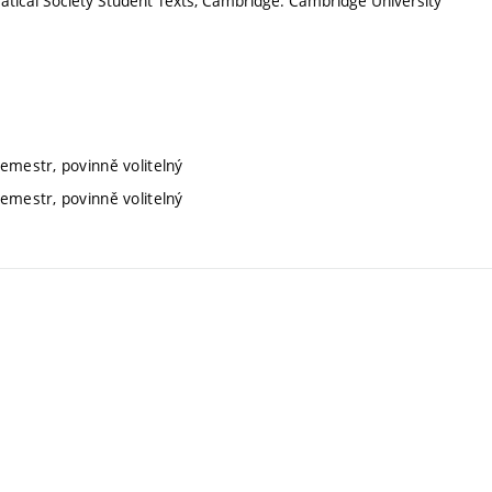
atical Society Student Texts, Cambridge: Cambridge University
semestr, povinně volitelný
semestr, povinně volitelný