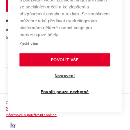
technické
Podnikavá univerzita / ContriBUTe
Mezinárodní dohody
ze sociálních médií a ke zlepšení a
Open Science
v
Bezpečná univerzita
přizpůsobení obsahu a reklam. Se souhlasem
Univerzitní sítě
Brně
Projekty
můžeme také předávat marketingovým
VYSOKÉ UČENÍ TECHNICKÉ V BRNĚ
Vyznamenání
platformám některé osobní údaje pro
Projekty ze strukturálních fondů
Antonínská 548/1
www.vut.cz
marketingové účely.
Organizační struktura
602 00 Brno
vut@vutbr.cz
Specifický výzkum
Zjistit více
Úřední deska
Ochrana osobních údajů
POVOLIT VŠE
(externí
Pracovní příležitosti
Nastavení
odkaz)
Podpora a rozvoj zaměstnanců a studujících
Povolit pouze nezbytné
Rovné příležitosti
Copyright © 2026 VUT
Sociální bezpečí
Prohlášení o přístupnosti
HR Award
Informace o používání cookies
Kontakty