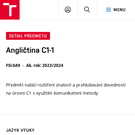
VUT
PŘIHLÁSIT
HLEDAT
MENU
SE
DETAIL PŘEDMĚTU
Angličtina C1-1
FSI-0A9
Ak. rok: 2023/2024
Předmět nabízí rozšíření znalostí a prohlubování dovedností
na úrovni C1 s využitím komunikativní metody.
JAZYK VÝUKY