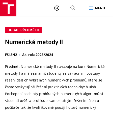
VUT
PŘIHLÁSIT
HLEDAT
MENU
SE
DETAIL PŘEDMĚTU
Numerické metody II
FSI-SN2
Ak. rok: 2023/2024
Předmět Numerické metody II navazuje na kurz Numerické
metody I a má seznámit studenty se základními postupy
řešení dalších vybraných numerických problémů, které se
často vyskytují při řešení praktických technických úloh.
Pochopení podstaty probíraných numerických algoritmů si
studenti ověří a prohloubí samostatným řešením úloh u
počítače tak, že kvalifikovaně použijí hotový numerický