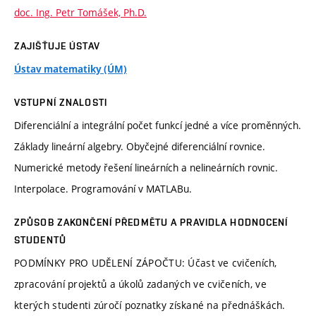
doc. Ing. Petr Tomášek, Ph.D.
ZAJIŠŤUJE ÚSTAV
Ústav matematiky (ÚM)
VSTUPNÍ ZNALOSTI
Diferenciální a integrální počet funkcí jedné a více proměnných.
Základy lineární algebry. Obyčejné diferenciální rovnice.
Numerické metody řešení lineárních a nelineárních rovnic.
Interpolace. Programování v MATLABu.
ZPŮSOB ZAKONČENÍ PŘEDMĚTU A PRAVIDLA HODNOCENÍ
STUDENTŮ
PODMÍNKY PRO UDĚLENÍ ZÁPOČTU: Účast ve cvičeních,
zpracování projektů a úkolů zadaných ve cvičeních, ve
kterých studenti zúročí poznatky získané na přednáškách.