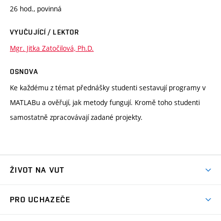
26 hod., povinná
VYUČUJÍCÍ / LEKTOR
Mgr. Jitka Zatočilová, Ph.D.
OSNOVA
Ke každému z témat přednášky studenti sestavují programy v
MATLABu a ověřují, jak metody fungují. Kromě toho studenti
samostatně zpracovávají zadané projekty.
ŽIVOT NA VUT
Atmosféra VUT
PRO UCHAZEČE
Prostory školy
Proč na VUT