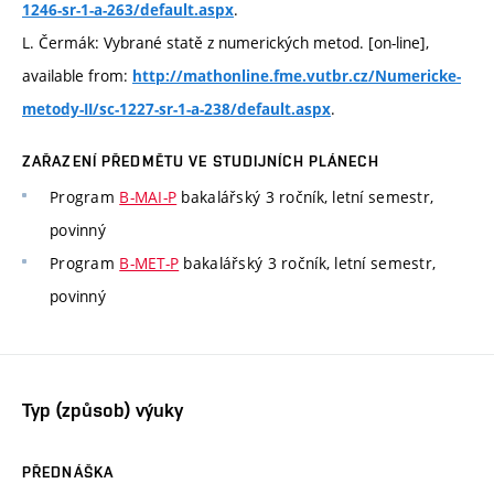
.
1246-sr-1-a-263/default.aspx
L. Čermák: Vybrané statě z numerických metod. [on-line],
available from:
http://mathonline.fme.vutbr.cz/Numericke-
.
metody-II/sc-1227-sr-1-a-238/default.aspx
ZAŘAZENÍ PŘEDMĚTU VE STUDIJNÍCH PLÁNECH
Program
B-MAI-P
bakalářský 3 ročník, letní semestr,
povinný
Program
B-MET-P
bakalářský 3 ročník, letní semestr,
povinný
Typ (způsob) výuky
PŘEDNÁŠKA