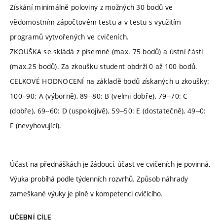
Získání minimálně poloviny z možných 30 bodů ve
vědomostním zápočtovém testu a v testu s využitím
programů vytvořených ve cvičeních.
ZKOUŠKA se skládá z písemné (max. 75 bodů) a ústní části
(max.25 bodů). Za zkoušku student obdrží 0 až 100 bodů.
CELKOVÉ HODNOCENÍ na základě bodů získaných u zkoušky:
100--90: A (výborně), 89--80: B (velmi dobře), 79--70: C
(dobře), 69--60: D (uspokojivě), 59--50: E (dostatečně), 49--0:
F (nevyhovující).
Účast na přednáškách je žádoucí, účast ve cvičeních je povinná.
Výuka probíhá podle týdenních rozvrhů. Způsob náhrady
zameškané výuky je plně v kompetenci cvičícího.
UČEBNÍ CÍLE