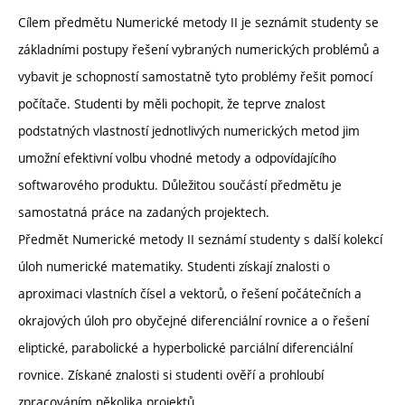
Cílem předmětu Numerické metody II je seznámit studenty se
základními postupy řešení vybraných numerických problémů a
vybavit je schopností samostatně tyto problémy řešit pomocí
počítače. Studenti by měli pochopit, že teprve znalost
podstatných vlastností jednotlivých numerických metod jim
umožní efektivní volbu vhodné metody a odpovídajícího
softwarového produktu. Důležitou součástí předmětu je
samostatná práce na zadaných projektech.
Předmět Numerické metody II seznámí studenty s další kolekcí
úloh numerické matematiky. Studenti získají znalosti o
aproximaci vlastních čísel a vektorů, o řešení počátečních a
okrajových úloh pro obyčejné diferenciální rovnice a o řešení
eliptické, parabolické a hyperbolické parciální diferenciální
rovnice. Získané znalosti si studenti ověří a prohloubí
zpracováním několika projektů.