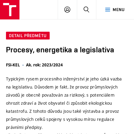
VUT
PŘIHLÁSIT
HLEDAT
MENU
SE
DETAIL PŘEDMĚTU
Procesy, energetika a legislativa
FSI-KEL
Ak. rok: 2023/2024
Typickým rysem procesního inženýrství je jeho úzká vazba
na legislativu. Důvodem je fakt, že provoz průmyslových
závodů je obecně považován za rizikový, s potenciálem
ohrozit zdraví a život obyvatel či způsobit ekologickou
katastrofu. Z tohoto důvodu jsou také výstavba a provoz
průmyslových celků spojeny s vysokou mírou regulace
právními předpisy.