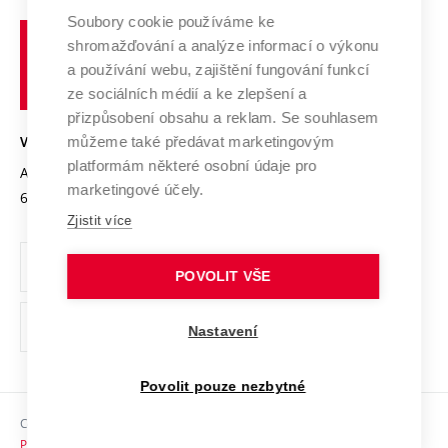
Profil univerzity
Spolupráce se školami
Soubory cookie používáme ke
Vysoké
Výzkumné infrastruktury
shromažďování a analýze informací o výkonu
Udržitelná univerzita
učení
Služby univerzity
Transfer znalostí
a používání webu, zajištění fungování funkcí
technické
Podnikavá univerzita / ContriBUTe
Mezinárodní dohody
ze sociálních médií a ke zlepšení a
Open Science
v
Bezpečná univerzita
přizpůsobení obsahu a reklam. Se souhlasem
Univerzitní sítě
Brně
Projekty
můžeme také předávat marketingovým
VYSOKÉ UČENÍ TECHNICKÉ V BRNĚ
Vyznamenání
platformám některé osobní údaje pro
Projekty ze strukturálních fondů
Antonínská 548/1
www.vut.cz
marketingové účely.
Organizační struktura
602 00 Brno
vut@vutbr.cz
Specifický výzkum
Zjistit více
Úřední deska
Ochrana osobních údajů
POVOLIT VŠE
(externí
Pracovní příležitosti
Nastavení
odkaz)
Podpora a rozvoj zaměstnanců a studujících
Povolit pouze nezbytné
Rovné příležitosti
Copyright © 2026 VUT
Sociální bezpečí
Prohlášení o přístupnosti