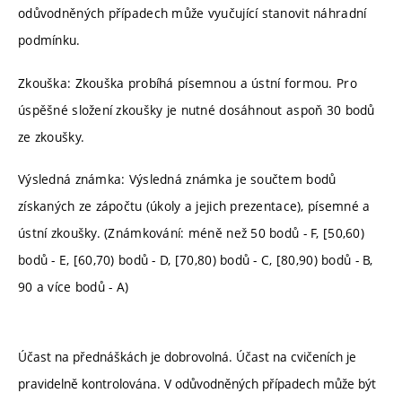
odůvodněných případech může vyučující stanovit náhradní
podmínku.
Zkouška: Zkouška probíhá písemnou a ústní formou. Pro
úspěšné složení zkoušky je nutné dosáhnout aspoň 30 bodů
ze zkoušky.
Výsledná známka: Výsledná známka je součtem bodů
získaných ze zápočtu (úkoly a jejich prezentace), písemné a
ústní zkoušky. (Známkování: méně než 50 bodů - F, [50,60)
bodů - E, [60,70) bodů - D, [70,80) bodů - C, [80,90) bodů - B,
90 a více bodů - A)
Účast na přednáškách je dobrovolná. Účast na cvičeních je
pravidelně kontrolována. V odůvodněných případech může být