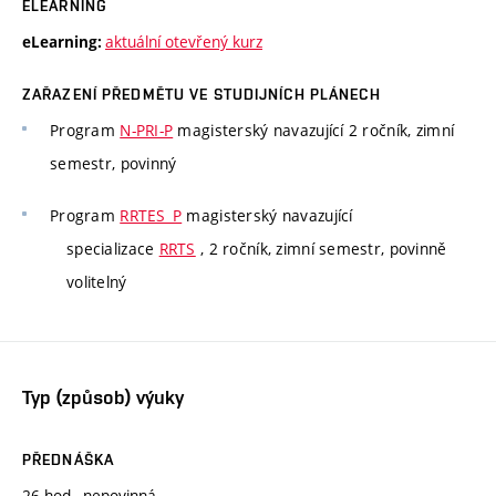
ELEARNING
aktuální otevřený kurz
eLearning:
ZAŘAZENÍ PŘEDMĚTU VE STUDIJNÍCH PLÁNECH
Program
N-PRI-P
magisterský navazující 2 ročník, zimní
semestr, povinný
Program
RRTES_P
magisterský navazující
specializace
RRTS
, 2 ročník, zimní semestr, povinně
volitelný
Typ (způsob) výuky
PŘEDNÁŠKA
26 hod., nepovinná