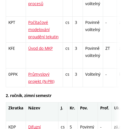
procesů
volitelný
KPT
Počítačové
cs
3
Povinně
-
zá
modelování
volitelný
proudění tekutin
KFE
Úvod do MKP
cs
3
Povinně
ZT
zá
volitelný
0PPK
Průmyslový
cs
3
Volitelný
-
kl
projekt (N-PRI)
2. ročník, zimní semestr
Zkratka
Název
J.
Kr.
Pov.
Prof.
Uk.
KDP
Difuzní
cs
5
Povinný
-
zá,zk