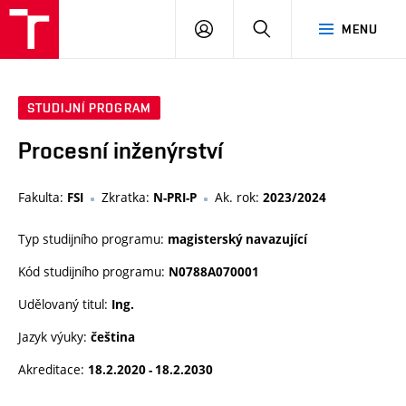
VUT
PŘIHLÁSIT
HLEDAT
MENU
SE
STUDIJNÍ PROGRAM
Procesní inženýrství
Fakulta:
Zkratka:
Ak. rok:
FSI
N-PRI-P
2023/2024
Typ studijního programu:
magisterský navazující
Kód studijního programu:
N0788A070001
Udělovaný titul:
Ing.
Jazyk výuky:
čeština
Akreditace:
18.2.2020 - 18.2.2030