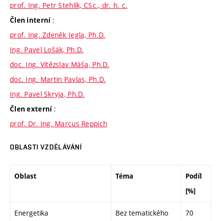
prof. Ing. Petr Stehlík, CSc., dr. h. c.
:
Člen interní
prof. Ing. Zdeněk Jegla, Ph.D.
Ing. Pavel Lošák, Ph.D.
doc. Ing. Vítězslav Máša, Ph.D.
doc. Ing. Martin Pavlas, Ph.D.
Ing. Pavel Skryja, Ph.D.
:
Člen externí
prof. Dr. Ing. Marcus Reppich
OBLASTI VZDĚLÁVÁNÍ
Oblast
Téma
Podíl
[%]
Energetika
Bez tematického
70