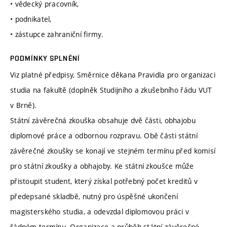
• vědecký pracovník,
• podnikatel,
• zástupce zahraniční firmy.
PODMÍNKY SPLNĚNÍ
Viz platné předpisy, Směrnice děkana Pravidla pro organizaci
studia na fakultě (doplněk Studijního a zkušebního řádu VUT
v Brně).
Státní závěrečná zkouška obsahuje dvě části, obhajobu
diplomové práce a odbornou rozpravu. Obě části státní
závěrečné zkoušky se konají ve stejném termínu před komisí
pro státní zkoušky a obhajoby. Ke státní zkoušce může
přistoupit student, který získal potřebný počet kreditů v
předepsané skladbě, nutný pro úspěšné ukončení
magisterského studia, a odevzdal diplomovou práci v
řádném termínu. Organizace a průběh státní závěrečné