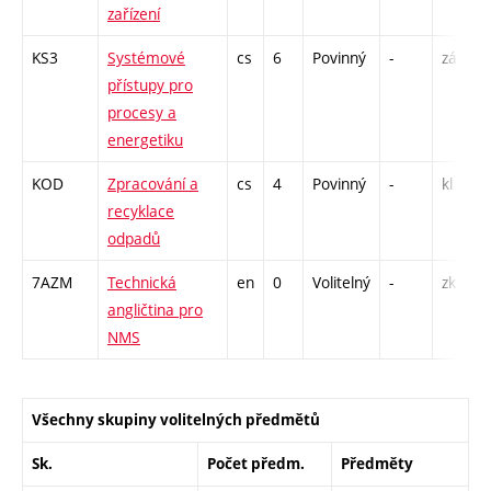
zařízení
KS3
Systémové
cs
6
Povinný
-
zá,zk
přístupy pro
procesy a
energetiku
KOD
Zpracování a
cs
4
Povinný
-
kl
recyklace
odpadů
7AZM
Technická
en
0
Volitelný
-
zk
angličtina pro
NMS
Všechny skupiny volitelných předmětů
Sk.
Počet předm.
Předměty