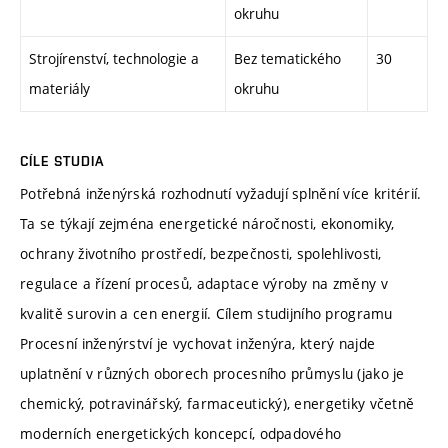
okruhu
Strojírenství, technologie a
Bez tematického
30
materiály
okruhu
CÍLE STUDIA
Potřebná inženýrská rozhodnutí vyžadují splnění více kritérií.
Ta se týkají zejména energetické náročnosti, ekonomiky,
ochrany životního prostředí, bezpečnosti, spolehlivosti,
regulace a řízení procesů, adaptace výroby na změny v
kvalitě surovin a cen energií. Cílem studijního programu
Procesní inženýrství je vychovat inženýra, který najde
uplatnění v různých oborech procesního průmyslu (jako je
chemický, potravinářský, farmaceutický), energetiky včetně
moderních energetických koncepcí, odpadového