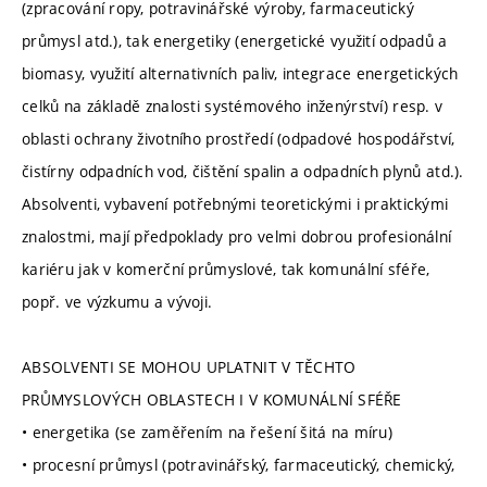
(zpracování ropy, potravinářské výroby, farmaceutický
průmysl atd.), tak energetiky (energetické využití odpadů a
biomasy, využití alternativních paliv, integrace energetických
celků na základě znalosti systémového inženýrství) resp. v
oblasti ochrany životního prostředí (odpadové hospodářství,
čistírny odpadních vod, čištění spalin a odpadních plynů atd.).
Absolventi, vybavení potřebnými teoretickými i praktickými
znalostmi, mají předpoklady pro velmi dobrou profesionální
kariéru jak v komerční průmyslové, tak komunální sféře,
popř. ve výzkumu a vývoji.
ABSOLVENTI SE MOHOU UPLATNIT V TĚCHTO
PRŮMYSLOVÝCH OBLASTECH I V KOMUNÁLNÍ SFÉŘE
• energetika (se zaměřením na řešení šitá na míru)
• procesní průmysl (potravinářský, farmaceutický, chemický,