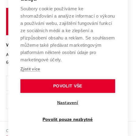
Systém zajišťování kvality výzkumu
Profil univerzity
Spolupráce se školami
Soubory cookie používáme ke
Vysoké
Výzkumné infrastruktury
shromažďování a analýze informací o výkonu
Udržitelná univerzita
učení
Služby univerzity
Transfer znalostí
a používání webu, zajištění fungování funkcí
technické
Podnikavá univerzita / ContriBUTe
Mezinárodní dohody
ze sociálních médií a ke zlepšení a
Open Science
v
Bezpečná univerzita
přizpůsobení obsahu a reklam. Se souhlasem
Univerzitní sítě
Brně
Projekty
můžeme také předávat marketingovým
VYSOKÉ UČENÍ TECHNICKÉ V BRNĚ
Vyznamenání
platformám některé osobní údaje pro
Projekty ze strukturálních fondů
Antonínská 548/1
www.vut.cz
marketingové účely.
Organizační struktura
602 00 Brno
vut@vutbr.cz
Specifický výzkum
Zjistit více
Úřední deska
Ochrana osobních údajů
POVOLIT VŠE
(externí
Pracovní příležitosti
Nastavení
odkaz)
Podpora a rozvoj zaměstnanců a studujících
Povolit pouze nezbytné
Rovné příležitosti
Copyright © 2026 VUT
Sociální bezpečí