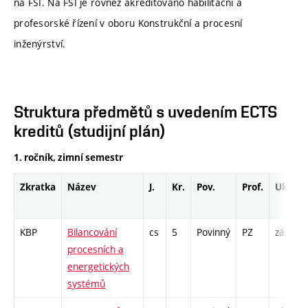
na FSI. Na FSI je rovněž akreditováno habilitační a
profesorské řízení v oboru Konstrukční a procesní
inženýrství.
Struktura předmětů s uvedením ECTS
kreditů (studijní plán)
1. ročník, zimní semestr
Zkratka
Název
J.
Kr.
Pov.
Prof.
Uk.
KBP
Bilancování
cs
5
Povinný
PZ
zá,zk
procesních a
energetických
systémů