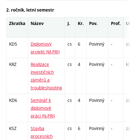
2. ročník, letní semestr
Zkratka
Název
J.
Kr.
Pov.
Prof.
Uk.
KD5
Diplomový
cs
6
Povinný
-
zá
projekt (M-PRI)
KRZ
Realizace
cs
4
Povinný
-
kl
investičních
záměrů a
troubleshooting
KD6
Seminář k
cs
4
Povinný
-
zá
diplomové
práci (N-PRI)
KSZ
Stavba
cs
6
Povinný
-
zá,zk
procesních