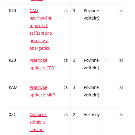
KT0
CAD
cs
3
Povinně
-
zá
navrhování
volitelný
tepelných
zařízení pro
procesy a
energetiku
K20
Praktické
cs
3
Povinně
-
zá
aplikace CFD
volitelný
KAM
Praktické
cs
3
Povinně
-
zá
aplikace MKP
volitelný
0ZC
Odborné
cs
2
Volitelný
-
zá
zdroje a
citování