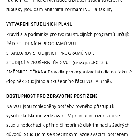
zkoušky jsou dány vnitřními normami VUT a fakulty.
VYTVÁŘENÍ STUDIJNÍCH PLÁNŮ
Pravidla a podmínky pro tvorbu studijních programů určují:
ŘÁD STUDIJNÍCH PROGRAMŮ VUT,
STANDARDY STUDIJNÍCH PROGRAMŮ VUT,
STUDIJNÍ A ZKUŠEBNÍ ŘÁD VUT (užívající „ECTS“),
SMĚRNICE DĚKANA Pravidla pro organizaci studia na fakultě
(doplněk Studijního a zkušebního řádu VUT v Brně).
DOSTUPNOST PRO ZDRAVOTNĚ POSTIŽENÉ
Na VUT jsou zohledněny potřeby rovného přístupu k
vysokoškolskému vzdělávání. V přijímacím řízení ani ve
studiu nedochází k přímé či nepřímé diskriminaci z žádných
důvodů. Studujícím se specifickými vzdělávacími potřebami