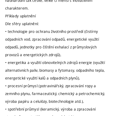
nadnárodní tak české, velké či menší s inovativním
charakterem.
Příklady uplatnění
Dle sféry uplatnění:
• technologie pro ochranu životního prostředí (čistírny
odpadních vod, zpracování odpadů, energetické využití
odpadů, jednotky pro čištění exhalací z průmyslových
provozů a energetických zdrojů),
• energetika a využití obnovitelných zdrojů energie (využití
alternativních paliv, biomasy a fytomasy, odpadního tepla,
energetické využití kalů a odpadních plynů),
• procesní průmysl (potravinářský, zpracování ropy a
zemního plynu, farmaceutický, chemický a petrochemický,
výroba papíru a celulózy, biotechnologie atd.),
• spotřební průmysl (keramický, výroba a zpracování