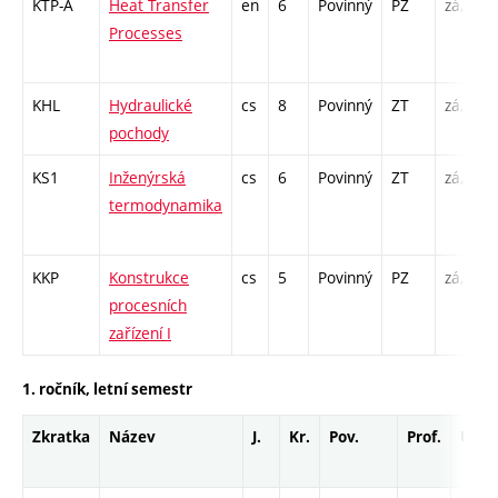
KTP-A
Heat Transfer
en
6
Povinný
PZ
zá,zk
Processes
KHL
Hydraulické
cs
8
Povinný
ZT
zá,zk
pochody
KS1
Inženýrská
cs
6
Povinný
ZT
zá,zk
termodynamika
KKP
Konstrukce
cs
5
Povinný
PZ
zá,zk
procesních
zařízení I
1. ročník, letní semestr
Zkratka
Název
J.
Kr.
Pov.
Prof.
Uk.