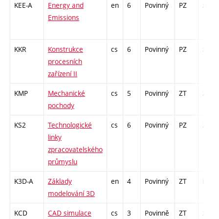
KEE-A
Energy and
en
6
Povinný
PZ
zá,zk
Emissions
KKR
Konstrukce
cs
6
Povinný
PZ
zá,zk
procesních
zařízení II
KMP
Mechanické
cs
5
Povinný
ZT
zá,zk
pochody
KS2
Technologické
cs
6
Povinný
PZ
zá,zk
linky
zpracovatelského
průmyslu
K3D-A
Základy
en
4
Povinný
ZT
kl
modelování 3D
KCD
CAD simulace
cs
3
Povinně
ZT
zá