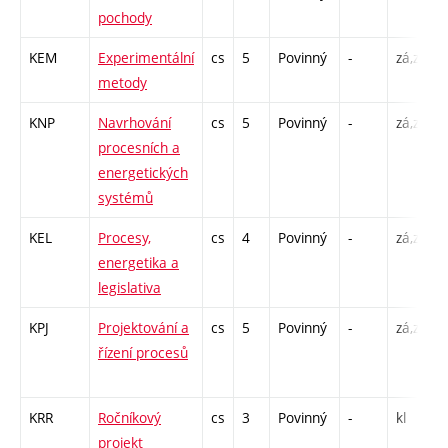
pochody
KEM
Experimentální
cs
5
Povinný
-
zá,zk
metody
KNP
Navrhování
cs
5
Povinný
-
zá,zk
procesních a
energetických
systémů
KEL
Procesy,
cs
4
Povinný
-
zá,zk
energetika a
legislativa
KPJ
Projektování a
cs
5
Povinný
-
zá,zk
řízení procesů
KRR
Ročníkový
cs
3
Povinný
-
kl
projekt