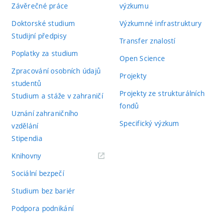
Závěrečné práce
výzkumu
Doktorské studium
Výzkumné infrastruktury
Studijní předpisy
Transfer znalostí
Poplatky za studium
Open Science
Zpracování osobních údajů
Projekty
studentů
Projekty ze strukturálních
Studium a stáže v zahraničí
fondů
Uznání zahraničního
Specifický výzkum
vzdělání
Stipendia
(externí
Knihovny
odkaz)
Sociální bezpečí
Studium bez bariér
Podpora podnikání