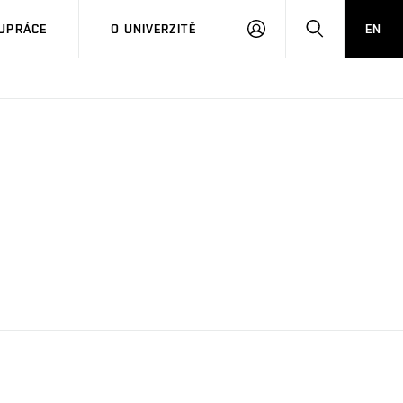
PŘIHLÁSIT
HLEDAT
UPRÁCE
O UNIVERZITĚ
EN
SE