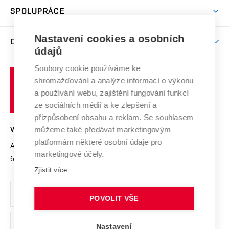
odkaz)
Věda a výzkum na VUT
Harmonogram akademického roku
Zpracování osobních údajů studentů
Sociální bezpečí
SPOLUPRÁCE
Celoživotní vzdělávání
Brno
Podpora excelence
Závěrečné práce
Studium bez bariér
Zpracování osobních údajů uchazečů o studium
Firemní spolupráce
Mezinárodní vědecká rada
Nastavení cookies a osobních
O UNIVERZITĚ
Doktorské studium
Podpora podnikání
E-přihláška
údajů
Zahraniční spolupráce
Systém zajišťování kvality výzkumu
Profil univerzity
Spolupráce se školami
Soubory cookie používáme ke
Vysoké
Výzkumné infrastruktury
shromažďování a analýze informací o výkonu
Udržitelná univerzita
učení
Služby univerzity
Transfer znalostí
a používání webu, zajištění fungování funkcí
technické
Podnikavá univerzita / ContriBUTe
Mezinárodní dohody
ze sociálních médií a ke zlepšení a
Open Science
v
Bezpečná univerzita
přizpůsobení obsahu a reklam. Se souhlasem
Univerzitní sítě
Brně
Projekty
můžeme také předávat marketingovým
VYSOKÉ UČENÍ TECHNICKÉ V BRNĚ
Vyznamenání
platformám některé osobní údaje pro
Projekty ze strukturálních fondů
Antonínská 548/1
www.vut.cz
marketingové účely.
Organizační struktura
602 00 Brno
vut@vutbr.cz
Specifický výzkum
Zjistit více
Úřední deska
Ochrana osobních údajů
POVOLIT VŠE
(externí
Pracovní příležitosti
Nastavení