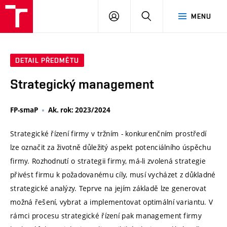
VUT
PŘIHLÁSIT
HLEDAT
MENU
SE
DETAIL PŘEDMĚTU
Strategický management
FP-smaP
Ak. rok: 2023/2024
Strategické řízení firmy v tržním - konkurenčním prostředí
lze označit za životně důležitý aspekt potenciálního úspěchu
firmy. Rozhodnutí o strategii firmy, má-li zvolená strategie
přivést firmu k požadovanému cíly, musí vycházet z důkladné
strategické analýzy. Teprve na jejím základě lze generovat
možná řešení, vybrat a implementovat optimální variantu. V
rámci procesu strategické řízení pak management firmy