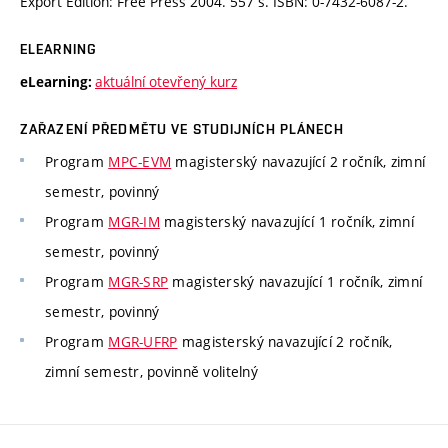
Export Edition: Free Press 2004. 557 s. ISBN: 0-7432-6087-2.
ELEARNING
aktuální otevřený kurz
eLearning:
ZAŘAZENÍ PŘEDMĚTU VE STUDIJNÍCH PLÁNECH
Program
MPC-EVM
magisterský navazující 2 ročník, zimní
semestr, povinný
Program
MGR-IM
magisterský navazující 1 ročník, zimní
semestr, povinný
Program
MGR-SRP
magisterský navazující 1 ročník, zimní
semestr, povinný
Program
MGR-UFRP
magisterský navazující 2 ročník,
zimní semestr, povinně volitelný