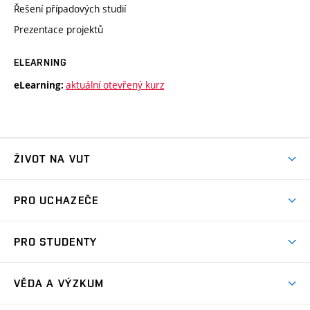
Řešení případových studií
Prezentace projektů
ELEARNING
aktuální otevřený kurz
eLearning:
ŽIVOT NA VUT
Atmosféra VUT
PRO UCHAZEČE
Prostory školy
Proč na VUT
Koleje
PRO STUDENTY
Studijní programy
Stravování
Předměty
Studijní předpisy
Studium a stáže v zahraničí
Stipendia
Dny otevřených dveří
VĚDA A VÝZKUM
Sport na VUT
(externí
Studijní programy
Poplatky za studium
Uznání zahraničního vzdělání
Knihovny
Aktivity pro juniory
Studentský život