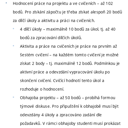
Hodnocení práce na projektu a ve cvičeních – až 102
bodů. Pro získání zápočtu je třeba získat alespoň 20 bodů
za dílčí úkoly a aktivitu a práci na cvičeních.
4 dílčí úkoly – maximálně 10 bodů za úkol, tj. až 40
bodů za zpracování dílčích úkolů.
Aktivita a práce na cvičeních je práce na prvním až
šestém cvičení – na každém tomto cvičení je možné
získat 2 body – tj. maximálně 12 bodů. Podmínkou je
aktivní práce a odevzdání vypracování úkolu po
skončení cvičení. Cvičící hodnotí tento úkol a
rozhoduje o hodnocení.
Obhajoba projektu – až 50 bodů – probíhá formou
týmové diskuse. Pro připuštění k obhajobě musí být
odevzdány 4 úkoly a zpracováno zadání dle
požadavků. V rámci obhajoby studenti musí prokázat