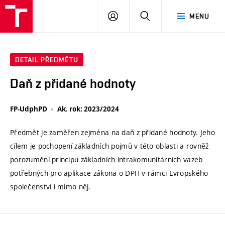
VUT
PŘIHLÁSIT
HLEDAT
MENU
SE
DETAIL PŘEDMĚTU
Daň z přidané hodnoty
FP-UdphPD
Ak. rok: 2023/2024
Předmět je zaměřen zejména na daň z přidané hodnoty. Jeho
cílem je pochopení základních pojmů v této oblasti a rovněž
porozumění principu základních intrakomunitárních vazeb
potřebných pro aplikace zákona o DPH v rámci Evropského
společenství i mimo něj.