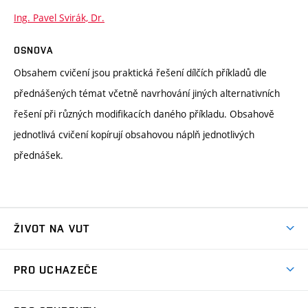
Ing. Pavel Svirák, Dr.
OSNOVA
Obsahem cvičení jsou praktická řešení dílčích příkladů dle
přednášených témat včetně navrhování jiných alternativních
řešení při různých modifikacích daného příkladu. Obsahově
jednotlivá cvičení kopírují obsahovou náplň jednotlivých
přednášek.
ŽIVOT NA VUT
Atmosféra VUT
PRO UCHAZEČE
Prostory školy
Proč na VUT
Koleje