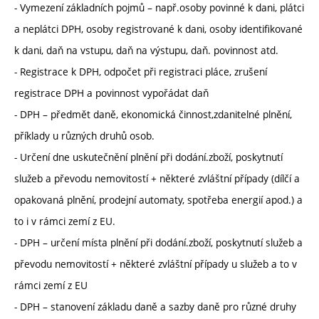
- Vymezení základních pojmů – např.osoby povinné k dani, plátci
a neplátci DPH, osoby registrované k dani, osoby identifikované
k dani, daň na vstupu, daň na výstupu, daň. povinnost atd.
- Registrace k DPH, odpočet při registraci pláce, zrušení
registrace DPH a povinnost vypořádat daň
- DPH – předmět daně, ekonomická činnost,zdanitelné plnění,
příklady u různých druhů osob.
- Určení dne uskutečnění plnění při dodání.zboží, poskytnutí
služeb a převodu nemovitostí + některé zvláštní případy (dílčí a
opakovaná plnění, prodejní automaty, spotřeba energií apod.) a
to i v rámci zemí z EU.
- DPH – určení místa plnění při dodání.zboží, poskytnutí služeb a
převodu nemovitostí + některé zvláštní případy u služeb a to v
rámci zemí z EU
- DPH – stanovení základu daně a sazby daně pro různé druhy