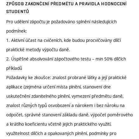
ZPŮSOB ZAKONČENÍ PŘEDMĚTU A PRAVIDLA HODNOCENÍ
STUDENTŮ
Pro udělení zápočtu je požadováno splnění následujících
podmínek:
1. Aktivní účast na cvičeních, kde budou procvičovány dílčí
praktické metody výpočtu daně.
2. Úspěšné absolvování zápočtového testu – min 50% dílčích
příkladů
Požadavky ke zkoušce: znalost probrané látky a její praktické
aplikace (zejména určení místa plnění, stanovení dne
uskutečnění zdanitelného plnění, vymezení předmětu daně,
znalost různých typů osvobození a nárokem i bez nároku na
odpočet, správné stanovení základu daně, výpočet poměrového
a krátího koeficientu včetně jejich praktického využití,
využitelnost dílčích a opakovaných plnění, podmínky pro