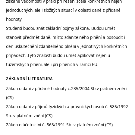
získané vědomosti v praxi při řešení zcela konkrétních nejen
jednoduchých, ale i složitých situací v oblasti daně z přidané
hodnoty.
Studenti budou znát základní pojmy zákona. Budou umět
stanovit předmět daně, místo zdanitelného plnění a posoudit i
den uskutečnění zdanitelného plnění v jednotlivých konkrétních
případech..Tyto znalosti budou umět aplikovat nejen u
tuzemských plnění, ale i při plněních v rámci EU.
ZÁKLADNÍ LITERATURA
Zákon o dani z přidané hodnoty č.235/2004 Sb.v platném znění
(CS)
Zákon o dani z příjmů fyzických a právnických osob č. 586/1992
Sb. v platném znění (CS)
Zákon o účetnictví č- 563/1991 Sb. v platném znění (CS)