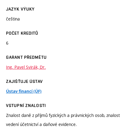
JAZYK VÝUKY
čeština
POČET KREDITŮ
6
GARANT PŘEDMĚTU
Ing. Pavel Svirák, Dr.
ZAJIŠŤUJE ÚSTAV
Ústav financí (ÚF)
VSTUPNÍ ZNALOSTI
Znalost daně z příjmů fyzických a právnických osob, znalost
vedení účetnictví a daňové evidence.