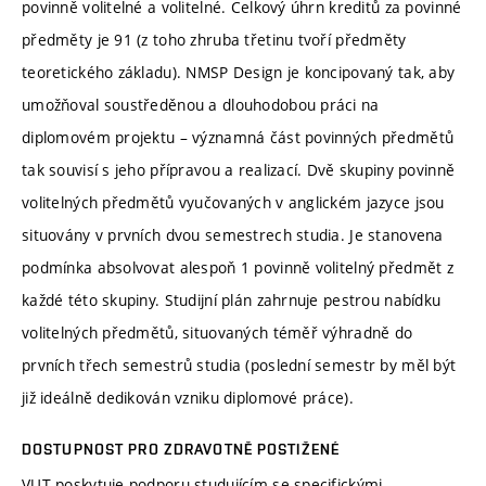
povinně volitelné a volitelné. Celkový úhrn kreditů za povinné
předměty je 91 (z toho zhruba třetinu tvoří předměty
teoretického základu). NMSP Design je koncipovaný tak, aby
umožňoval soustředěnou a dlouhodobou práci na
diplomovém projektu – významná část povinných předmětů
tak souvisí s jeho přípravou a realizací. Dvě skupiny povinně
volitelných předmětů vyučovaných v anglickém jazyce jsou
situovány v prvních dvou semestrech studia. Je stanovena
podmínka absolvovat alespoň 1 povinně volitelný předmět z
každé této skupiny. Studijní plán zahrnuje pestrou nabídku
volitelných předmětů, situovaných téměř výhradně do
prvních třech semestrů studia (poslední semestr by měl být
již ideálně dedikován vzniku diplomové práce).
DOSTUPNOST PRO ZDRAVOTNĚ POSTIŽENÉ
VUT poskytuje podporu studujícím se specifickými