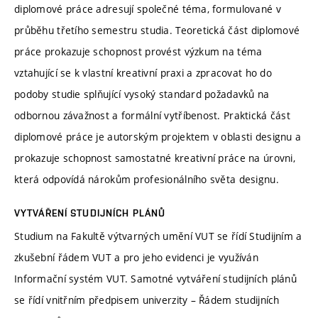
diplomové práce adresují společné téma, formulované v
průběhu třetího semestru studia. Teoretická část diplomové
práce prokazuje schopnost provést výzkum na téma
vztahující se k vlastní kreativní praxi a zpracovat ho do
podoby studie splňující vysoký standard požadavků na
odbornou závažnost a formální vytříbenost. Praktická část
diplomové práce je autorským projektem v oblasti designu a
prokazuje schopnost samostatné kreativní práce na úrovni,
která odpovídá nárokům profesionálního světa designu.
VYTVÁŘENÍ STUDIJNÍCH PLÁNŮ
Studium na Fakultě výtvarných umění VUT se řídí Studijním a
zkušební řádem VUT a pro jeho evidenci je využíván
Informační systém VUT. Samotné vytváření studijních plánů
se řídí vnitřním předpisem univerzity – Řádem studijních