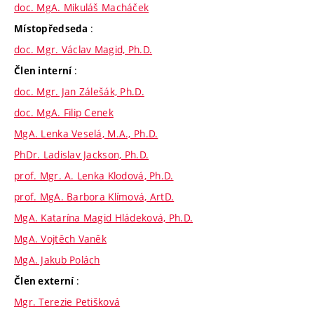
doc. MgA. Mikuláš Macháček
:
Místopředseda
doc. Mgr. Václav Magid, Ph.D.
:
Člen interní
doc. Mgr. Jan Zálešák, Ph.D.
doc. MgA. Filip Cenek
MgA. Lenka Veselá, M.A., Ph.D.
PhDr. Ladislav Jackson, Ph.D.
prof. Mgr. A. Lenka Klodová, Ph.D.
prof. MgA. Barbora Klímová, ArtD.
MgA. Katarína Magid Hládeková, Ph.D.
MgA. Vojtěch Vaněk
MgA. Jakub Polách
:
Člen externí
Mgr. Terezie Petišková