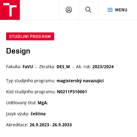
VUT
PŘIHLÁSIT
HLEDAT
MENU
SE
STUDIJNÍ PROGRAM
Design
Fakulta:
Zkratka:
Ak. rok:
FaVU
DES_M
2023/2024
Typ studijního programu:
magisterský navazující
Kód studijního programu:
N0211P310001
Udělovaný titul:
MgA.
Jazyk výuky:
čeština
Akreditace:
26.9.2023 - 26.9.2033