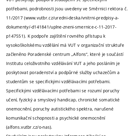
potřebami, podrobnosti jsou uvedeny ve Směrnici rektora č.
11/2017 (www.vutbr.cz/uredni-deska/vnitrni-predpisy-a-
dokumenty/-d141841/uplne-zneni-smernice-c-11-2017-
p147551). K podpoře zajištění rovného přístupu k
vysokoškolskému vzdělání má VUT v organizační struktuře
začleněno Poradenské centrum „Alfons“, které je součástí
Institutu celoživotního vzdělávání VUT a jeho posláním je
poskytovat poradenství a podpůrné služby uchazečům a
studentům se specifickými vzdělávacími potřebami.
Specifickými vzdělávacími potřebami se rozumí poruchy
učení, fyzický a smyslový handicap, chronické somatické
onemocnění, poruchy autistického spektra, narušené
komunikační schopnosti a psychické onemocnění
(alfons.vutbr.cz/o-nas).