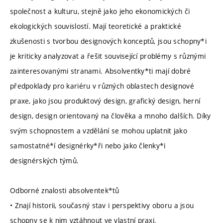
společnost a kulturu, stejně jako jeho ekonomických či
ekologických souvislostí. Mají teoretické a praktické
zkušenosti s tvorbou designových konceptů, jsou schopny*i
je kriticky analyzovat a řešit související problémy s různými
zainteresovanými stranami. Absolventky*ti mají dobré
předpoklady pro kariéru v různých oblastech designové
praxe, jako jsou produktový design, grafický design, herní
design, design orientovaný na člověka a mnoho dalších. Díky
svým schopnostem a vzdělání se mohou uplatnit jako
samostatné*í designérky*ři nebo jako členky*i
designérských týmů.
Odborné znalosti absolventek*tů
• Znají historii, současný stav i perspektivy oboru a jsou
schopny se k nim vztáhnout ve vlastní praxi.