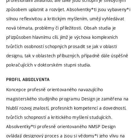
profesionální zvládnutí, ale také jsou schopni je svébytným
způsobem uplatnit a rozvíjet. Absolventky*ti jsou vybaveny*i
silnou reflexivitou a kritickým myšlením, umějí vyhledávat
nová témata, problémy či příležitosti. Obsah studia je
přizpůsoben hlavnímu cíli, jímž je výchova komplexních
tvůrčích osobností schopných prosadit se jak v oblasti
designu, tak v oblastech příbuzných, případně dále úspěšně
pokračujících v doktorském stupni studia.
PROFIL ABSOLVENTA
Koncepce profesně orientovaného navazujícího
magisterského studijního programu Design je zaměřena na
hlubší rozvoj znalostí, profesních kompetencí a dovedností,
tvůrčích schopností a kritického myšlení studujících.
Absolventky*ti profesně orientovaného NMSP Design
ovládají designový proces a jsou si vědomy*i jeho vlivu na