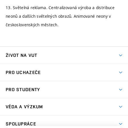
13. Světelná reklama. Centralizovaná výroba a distribuce
neonů a dalších světelných obrazů. Animované neony v
československých městech.
ŽIVOT NA VUT
Atmosféra VUT
PRO UCHAZEČE
Prostory školy
Proč na VUT
Koleje
PRO STUDENTY
Studijní programy
Stravování
Předměty
Studijní předpisy
Studium a stáže v zahraničí
Stipendia
Dny otevřených dveří
VĚDA A VÝZKUM
Sport na VUT
(externí
Studijní programy
Poplatky za studium
Uznání zahraničního vzdělání
Knihovny
Aktivity pro juniory
Studentský život
odkaz)
Věda a výzkum na VUT
Harmonogram akademického roku
Zpracování osobních údajů studentů
Sociální bezpečí
SPOLUPRÁCE
Celoživotní vzdělávání
Brno