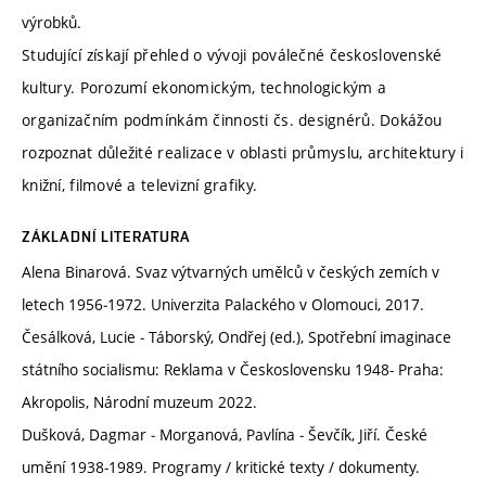
výrobků.
Studující získají přehled o vývoji poválečné československé
kultury. Porozumí ekonomickým, technologickým a
organizačním podmínkám činnosti čs. designérů. Dokážou
rozpoznat důležité realizace v oblasti průmyslu, architektury i
knižní, filmové a televizní grafiky.
ZÁKLADNÍ LITERATURA
Alena Binarová. Svaz výtvarných umělců v českých zemích v
letech 1956‒1972. Univerzita Palackého v Olomouci, 2017.
Česálková, Lucie ‒ Táborský, Ondřej (ed.), Spotřební imaginace
státního socialismu: Reklama v Československu 1948- Praha:
Akropolis, Národní muzeum 2022.
Dušková, Dagmar ‒ Morganová, Pavlína ‒ Ševčík, Jiří. České
umění 1938‒1989. Programy / kritické texty / dokumenty.