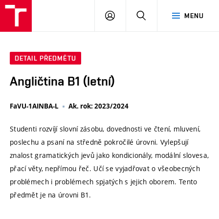
VUT
PŘIHLÁSIT
HLEDAT
MENU
SE
DETAIL PŘEDMĚTU
Angličtina B1 (letní)
FaVU-1AINBA-L
Ak. rok: 2023/2024
Studenti rozvíjí slovní zásobu, dovednosti ve čtení, mluvení,
poslechu a psaní na středně pokročilé úrovni. Vylepšují
znalost gramatických jevů jako kondicionály, modální slovesa,
přací věty, nepřímou řeč. Učí se vyjadřovat o všeobecných
problémech i problémech spjatých s jejich oborem. Tento
předmět je na úrovni B1.