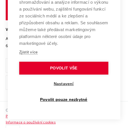
shromažďování a analýze informací o výkonu
Udržitelná univerzita
učení
Služby univerzity
Transfer znalostí
a používání webu, zajištění fungování funkcí
technické
Podnikavá univerzita / ContriBUTe
Mezinárodní dohody
ze sociálních médií a ke zlepšení a
Open Science
v
Bezpečná univerzita
přizpůsobení obsahu a reklam. Se souhlasem
Univerzitní sítě
Brně
Projekty
můžeme také předávat marketingovým
VYSOKÉ UČENÍ TECHNICKÉ V BRNĚ
Vyznamenání
platformám některé osobní údaje pro
Projekty ze strukturálních fondů
Antonínská 548/1
www.vut.cz
marketingové účely.
Organizační struktura
602 00 Brno
vut@vutbr.cz
Specifický výzkum
Zjistit více
Úřední deska
Ochrana osobních údajů
POVOLIT VŠE
(externí
Pracovní příležitosti
Nastavení
odkaz)
Podpora a rozvoj zaměstnanců a studujících
Povolit pouze nezbytné
Rovné příležitosti
Copyright © 2026 VUT
Sociální bezpečí
Prohlášení o přístupnosti
HR Award
Informace o používání cookies