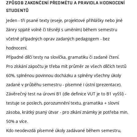
ZPŮSOB ZAKONČENÍ PŘEDMĚTU A PRAVIDLA HODNOCENÍ
STUDENTŮ
Jeden - tři psané texty (eseje, projektové přihlášky nebo jiné
žánry spjaté volně či těsněji s uměním) během semestru
včetně případných oprav zadaných pedagogem - bez
hodnocení.
Případné dílčí testy na slovíčka, gramatiku či zadané čtení.
Pro získání zápočtu je třeba mít průměr ze všech dílčích testů
60%, splněnou povinnou docházku a splněny všechny úkoly
zadané v průběhu semestru - písemné i ústní (prezentace).
Závěrečný test na úrovni B1 (dle definice VUT je to B1 vyšší) -
testuje se poslech, porozumnění textu, gramatika + slovní
zásoba, krátký psaný útvar - pro zíkání známky je potřeba min.
50% a více.
Kdo neodevzdá písemné úkoly zadávané během semestru,