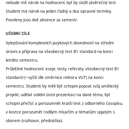
nebude mít nárok na hodnocení, byť by složil závěrečný test.
Student má nárok na jeden řádný a dva opravné termíny.
Povoleny jsou dvě absence za semestr.
UČEBNÍ CÍLE
Vylepšování komplexních jazykových dovedností na střední
úrovni a příprava na všeobecný test B1 standard na konci
letního semestru.
Průběžné hodnocení: eseje, testy, referáty, všeobecný test B1
standard (= vyšší dle směrnice rektora VUT) na konci
semestru. Studenti by měli být schopni popsat svůj umělecký
projekt, udělat solidní ústní prezentaci na dané téma, být
schopni přečíst a porozumnět kratší text z odborného časopisu,
v kostce porozumět rodilým mluvčím a tématům spjatým s
oborem (rozhovor, přednáška).