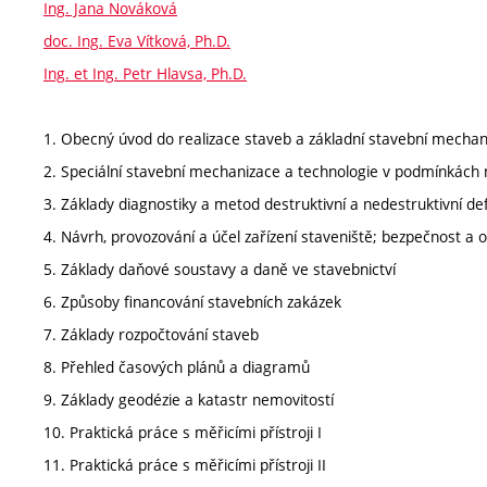
Ing. Jana Nováková
doc. Ing. Eva Vítková, Ph.D.
Ing. et Ing. Petr Hlavsa, Ph.D.
1. Obecný úvod do realizace staveb a základní stavební mechan
2. Speciální stavební mechanizace a technologie v podmínkách
3. Základy diagnostiky a metod destruktivní a nedestruktivní de
4. Návrh, provozování a účel zařízení staveniště; bezpečnost a o
5. Základy daňové soustavy a daně ve stavebnictví
6. Způsoby financování stavebních zakázek
7. Základy rozpočtování staveb
8. Přehled časových plánů a diagramů
9. Základy geodézie a katastr nemovitostí
10. Praktická práce s měřicími přístroji I
11. Praktická práce s měřicími přístroji II