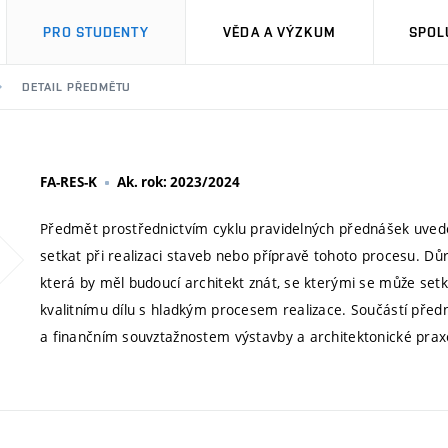
PRO STUDENTY
VĚDA A VÝZKUM
SPOL
DETAIL PŘEDMĚTU
FA-RES-K
Ak. rok: 2023/2024
Předmět prostřednictvím cyklu pravidelných přednášek uved
setkat při realizaci staveb nebo přípravě tohoto procesu. D
která by měl budoucí architekt znát, se kterými se může setka
kvalitnímu dílu s hladkým procesem realizace. Součástí pře
a finančním souvztažnostem výstavby a architektonické prax