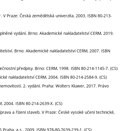
. V Praze: Česká zemědělská univerzita, 2003. ISBN 80-213-
oplněné vydání. Brno: Akademické nakladatelství CERM, 2019.
telství. Brno: Akademické nakladatelství CERM, 2007. ISBN
pečnostní předpisy. Brno: CERM, 1998. ISBN 80-214-1145-7. (CS)
ické nakladatelství CERM, 2004. ISBN 80-214-2584-9. (CS)
movitostí. 2. vydání. Praha: Wolters Kluwer, 2017. Právo
M, 2004. ISBN 80-214-2639-X. (CS)
a a řízení staveb. V Praze: České vysoké učení technické,
S Praha, a.s., 2009. ISBN 978-80-7639-239-1. (CS)