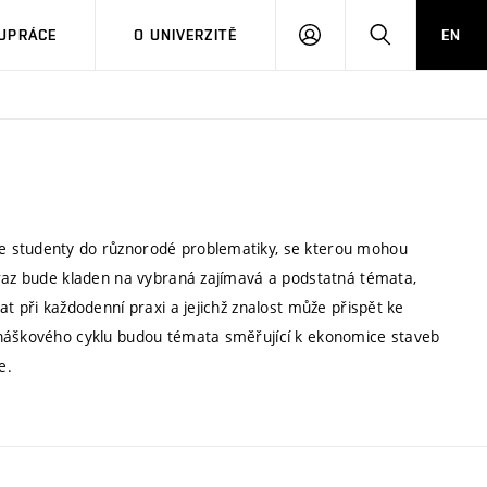
PŘIHLÁSIT
HLEDAT
UPRÁCE
O UNIVERZITĚ
EN
SE
e studenty do různorodé problematiky, se kterou mohou
ůraz bude kladen na vybraná zajímavá a podstatná témata,
t při každodenní praxi a jejichž znalost může přispět ke
dnáškového cyklu budou témata směřující k ekonomice staveb
e.