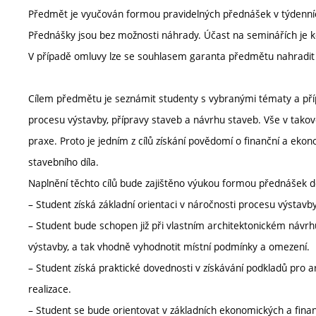
Předmět je vyučován formou pravidelných přednášek v týdenníc
Přednášky jsou bez možnosti náhrady. Účast na seminářích je ko
V případě omluvy lze se souhlasem garanta předmětu nahradit o
Cílem předmětu je seznámit studenty s vybranými tématy a přípa
procesu výstavby, přípravy staveb a návrhu staveb. Vše v tako
praxe. Proto je jedním z cílů získání povědomí o finanční a eko
stavebního díla.
Naplnění těchto cílů bude zajištěno výukou formou přednášek 
– Student získá základní orientaci v náročnosti procesu výstavby,
– Student bude schopen již při vlastním architektonickém návr
výstavby, a tak vhodně vyhodnotit místní podmínky a omezení.
– Student získá praktické dovednosti v získávání podkladů pro 
realizace.
– Student se bude orientovat v základních ekonomických a finan