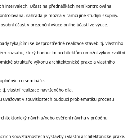
h intervalech. Účast na přednáškách není kontrolována.
ntrolována, náhrada je možná v rámci jiné studijní skupiny.
sobní účast v prezenční výuce online účastí ve výuce.
dy týkajícími se bezprostředně realizace staveb, tj. vlastního
vém rozsahu, který budoucím architektům umožní výkon kvalitní
nomické struktuře výkonu architektonické praxe a vlastního
doplněných o semináře.
 tj. vlastní realizace navrženého díla.
hu uvažovat v souvislostech budoucí problematiku procesu
architektonický návrh a/nebo ověření návrhu v průběhu
čních souvztažnostech výstavby i vlastní architektonické praxe.