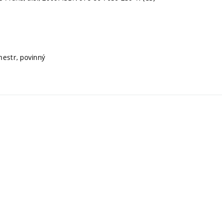
mestr, povinný
ý