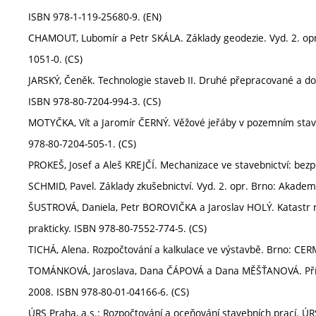
ISBN 978-1-119-25680-9. (EN)
CHAMOUT, Lubomír a Petr SKÁLA. Základy geodezie. Vyd. 2. opr
1051-0. (CS)
JARSKÝ, Čeněk. Technologie staveb II. Druhé přepracované a d
ISBN 978-80-7204-994-3. (CS)
MOTYČKA, Vít a Jaromír ČERNÝ. Věžové jeřáby v pozemním stavi
978-80-7204-505-1. (CS)
PROKEŠ, Josef a Aleš KREJČÍ. Mechanizace ve stavebnictví: bez
SCHMID, Pavel. Základy zkušebnictví. Vyd. 2. opr. Brno: Akadem
ŠUSTROVÁ, Daniela, Petr BOROVIČKA a Jaroslav HOLÝ. Katastr ne
prakticky. ISBN 978-80-7552-774-5. (CS)
TICHÁ, Alena. Rozpočtování a kalkulace ve výstavbě. Brno: CER
TOMÁNKOVÁ, Jaroslava, Dana ČÁPOVÁ a Dana MĚŠŤANOVÁ. Příprav
2008. ISBN 978-80-01-04166-6. (CS)
ÚRS Praha, a.s.: Rozpočtování a oceňování stavebních prací. ÚR