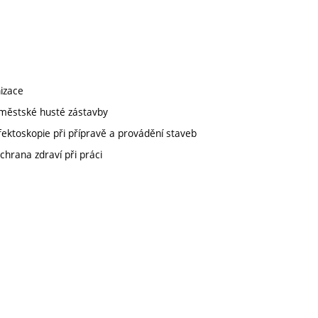
izace
 městské husté zástavby
fektoskopie při přípravě a provádění staveb
chrana zdraví při práci