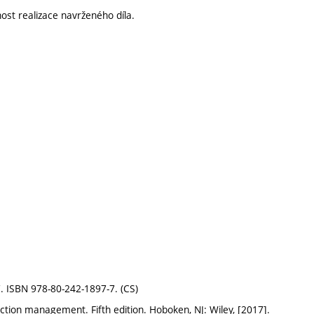
nost realizace navrženého díla.
7. ISBN 978-80-242-1897-7. (CS)
tion management. Fifth edition. Hoboken, NJ: Wiley, [2017].