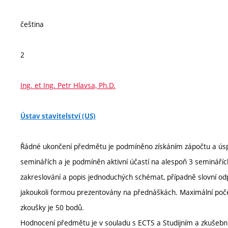
čeština
2
Ing. et Ing. Petr Hlavsa, Ph.D.
Ústav stavitelství (US)
Řádné ukončení předmětu je podmíněno získáním zápočtu a úsp
seminářích a je podmíněn aktivní účastí na alespoň 3 semináří
zakreslování a popis jednoduchých schémat, případně slovní odp
jakoukoli formou prezentovány na přednáškách. Maximální poče
zkoušky je 50 bodů.
Hodnocení předmětu je v souladu s ECTS a Studijním a zkušeb