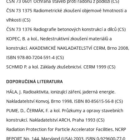
ČSN 73 0601 Ochrana staveb proti radonu z podloží (CS)
ČSN 73 1375 Radiometrické zkoušení objemové hmotnosti a
vlhkosti (CS)
ČSN 73 1376 Radiografie betonových konstrukcí a dílců (CS)
KOPEC, B. a kol., Nedestruktivní zkoušení materiálů a
konstrukcí. AKADEMICKÉ NAKLADATELSTVÍ CERM, Brno 2008,
ISBN 978-80-7204-591-4 (CS)
SCHMID P. a kol. Základy zkušebnictví. CERM 1999 (CS)
DOPORUČENÁ LITERATURA
HÁLA, J. Radioaktivita, ionizující záření, jaderná energie.
Nakladatelství Konvoj, Brno 1998, ISBN 80-85615-56-8 (CS)
PUME, D., ČERMÁK, F. a kol. Průzkumy a opravy stavebních
konstrukcí. Nakladatelství ARCH, Praha 1993 (CS)
Radiation Protection for Particle Accelerator Facilities, NCRP
REPORT No. 144, Maryland (USA) 2003, ISBN 0-929600-77-0