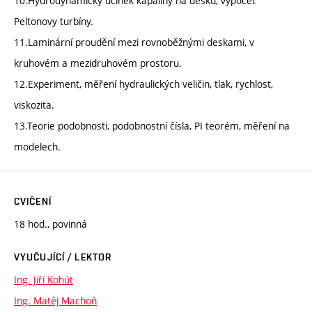
10.Hydrodynamický účinek kapaliny na desku, výpočet
Peltonovy turbíny.
11.Laminární proudění mezi rovnoběžnými deskami, v
kruhovém a mezidruhovém prostoru.
12.Experiment, měření hydraulických veličin, tlak, rychlost,
viskozita.
13.Teorie podobnosti, podobnostní čísla, PI teorém, měření na
modelech.
CVIČENÍ
18 hod., povinná
VYUČUJÍCÍ / LEKTOR
Ing. Jiří Kohút
Ing. Matěj Machoň