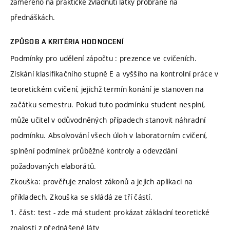
zaměřeno na praktické zvládnutí látky probrané na
přednáškách.
ZPŮSOB A KRITÉRIA HODNOCENÍ
Podmínky pro udělení zápočtu : prezence ve cvičeních.
Získání klasifikačního stupně E a vyššího na kontrolní práce v
teoretickém cvičení, jejichž termín konání je stanoven na
začátku semestru. Pokud tuto podmínku student nesplní,
může učitel v odůvodněných případech stanovit náhradní
podmínku. Absolvování všech úloh v laboratorním cvičení,
splnění podmínek průběžné kontroly a odevzdání
požadovaných elaborátů.
Zkouška: prověřuje znalost zákonů a jejich aplikaci na
příkladech. Zkouška se skládá ze tří částí.
1. část: test - zde má student prokázat základní teoretické
znalosti z přednášené láty