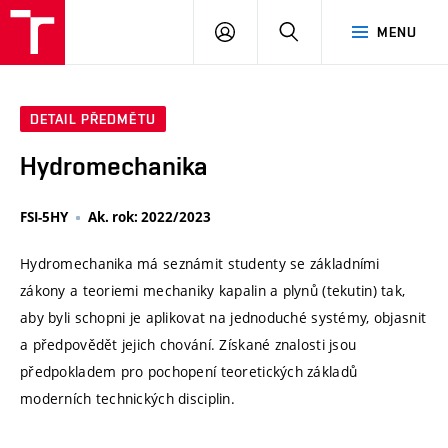
VUT
PŘIHLÁSIT
HLEDAT
MENU
SE
DETAIL PŘEDMĚTU
Hydromechanika
FSI-5HY
Ak. rok: 2022/2023
Hydromechanika má seznámit studenty se základními
zákony a teoriemi mechaniky kapalin a plynů (tekutin) tak,
aby byli schopni je aplikovat na jednoduché systémy, objasnit
a předpovědět jejich chování. Získané znalosti jsou
předpokladem pro pochopení teoretických základů
moderních technických disciplin.