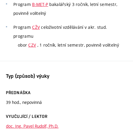
Program
B-MET-P
bakalářský 3 ročník, letní semestr,
povinně volitelný
Program
CŽV
celoživotní vzdělávání v akr. stud.
programu
obor
CZV
, 1 ročník, letní semestr, povinně volitelný
Typ (způsob) výuky
PŘEDNÁŠKA
39 hod., nepovinná
VYUČUJÍCÍ / LEKTOR
doc. Ing. Pavel Rudolf, Ph.D.